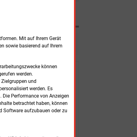
rife für Solarstrom wird wie geplant
Nachrichten
tformen. Mit auf Ihrem Gerät
esen?
sen sowie basierend auf Ihrem
Verarbeitungszwecke können
r Kunden
gerufen werden.
r Zielgruppen und
ersonalisiert werden. Es
n. Die Performance von Anzeigen
nhalte betrachtet haben, können
nd Software aufzubauen oder zu