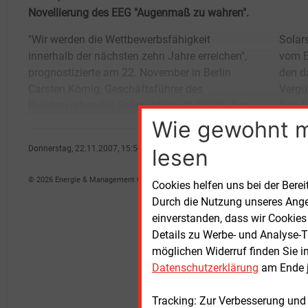
Novellierung des EEG "Augenmaß zu wahren".
"Wir werden die Wettbewerbsfähigkeit
Solarstandort Deutschland profitiere stark
innerhalb der nächsten zehn Jahre erreichen",
vom Erneuerbare-Energien-Gesetz (EEG) und
prognostizierte am 22. November in Berlin
den darin festgeschriebenen
Carsten Körnig, Geschäftsführer des
Vergütungssätzen für regenerativen Strom.
Bundesverbandes Solarwirtschaft (BSW). Der
Das E
Wie gewohnt 
Donnerstag, 22.11.2007, 15:50 Uhr
lesen
Peter Focht
© 2026 Energie & Management GmbH
Cookies helfen uns bei der Berei
Durch die Nutzung unseres Ange
einverstanden, dass wir Cookies
Details zu Werbe- und Analyse-T
möglichen Widerruf finden Sie i
Datenschutzerklärung
am Ende j
Tracking: Zur Verbesserung und