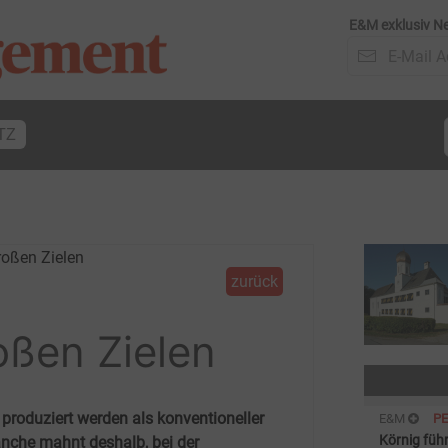
E&M exklusiv Ne
TZ
zurück
oßen Zielen
produziert werden als konventioneller
E&M
P
Körnig führ
anche mahnt deshalb, bei der