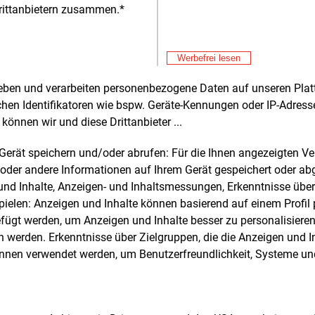
Einspeiseta
rittanbietern zusammen.*
erhöht.
Alle 
Werbefrei lesen
rheben und verarbeiten personenbezogene Daten auf unseren Plat
e und weitere Nachrichten l
chen Identifikatoren wie bspw. Geräte-Kennungen oder IP-Adres
können wir und diese Drittanbieter ...
m Gerät speichern und/oder abrufen: Für die Ihnen angezeigten 
E&M
sten Sie
kostenlos
Login fü
oder andere Informationen auf Ihrem Gerät gespeichert oder ab
d unverbindlich
n und Inhalte, Anzeigen- und Inhaltsmessungen, Erkenntnisse übe
elen: Anzeigen und Inhalte können basierend auf einem Profil p
Zwei Wochen kostenfreier Zugang
ügt werden, um Anzeigen und Inhalte besser zu personalisiere
Zugang auf stündlich aktualisierte
werden. Erkenntnisse über Zielgruppen, die die Anzeigen und I
Nachrichten mit Prognose- und
önnen verwendet werden, um Benutzerfreundlichkeit, Systeme u
Marktdaten
+ einmal täglich E&M daily
+ zwei Ausgaben der Zeitung E&M