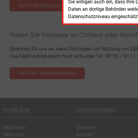
Sie willigen auch ein, dass Ihre
JETZT ARTIKEL KAUFEN
Daten an dortige Behörden weit
Datenschutzniveau eingeschätzt 
Haben Sie Interesse an Content oder Mehr
Sprechen Sie uns an, wenn Sie Fragen zur Nutzung von E&
Das E&M-Vertriebsteam freut sich unter Tel. 08152 / 93 11
WEITERE INFORMATIONEN
Produkte
Unternehmen
E&M basic
Über uns
E&M plus
Kontakt