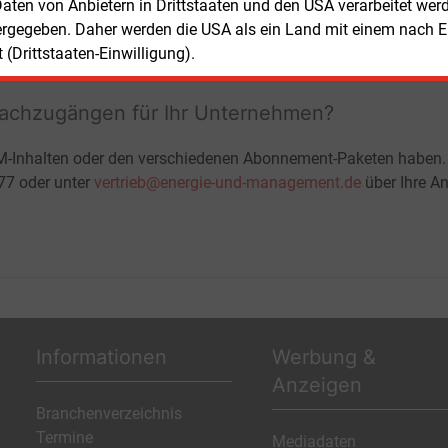
ohne automatische Verlängerung
 Daten von Anbietern in Drittstaaten und den USA verarbeitet we
JETZT KOSTENLOS TESTEN
LOGIN
ergegeben. Daher werden die USA als ein Land mit einem nach 
(Drittstaaten-Einwilligung).
fachzugängen für Ihr Unternehmen?
M-Inhalten oder den verschiedenen Abonnement-Paketen haben.
-77 oder unter
vertrieb@energie-und-management.de
über Ihre An
Informationen
Werbung &
Anzeigen
Branchenverzeichnis
Termine
Mediadaten