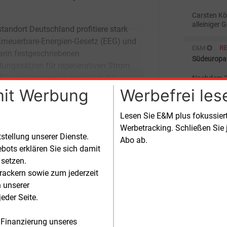
Carsten Kö
alleiniger
Solarwirtsc
E&M
R
Südeuropa 
EG wird momentan novelliert, An
Nachdem 20
insgesamt 
mit Werbung
Werbefrei les
wurden, er
Solarwirts
E&M
S
50 Prozent
Lesen Sie E&M plus fokussie
Schweizer
Werbetracking. Schließen Sie 
tstellung unserer Dienste.
Abo ab.
In ihrem "
bots erklären Sie sich damit
Elektrizitä
CreditSuis
 setzen.
der Energi
rackern sowie zum jederzeit
E&M
R
solider Bil
n unserer
BMU bestät
beträchtlic
eder Seite.
Die deutsc
kommenden 
 Finanzierung unseres
Förderbedi