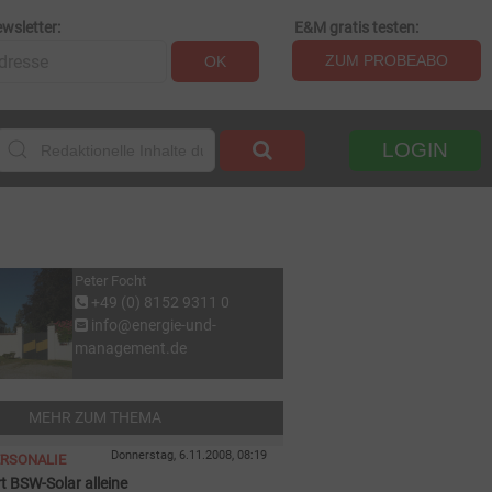
wsletter:
E&M gratis testen:
ZUM PROBEABO
OK
LOGIN
Peter Focht
+49 (0) 8152 9311 0
info@energie-und-
management.de
MEHR ZUM THEMA
Donnerstag, 6.11.2008, 08:19
ERSONALIE
t BSW-Solar alleine