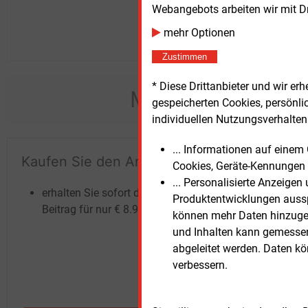
Webangebots arbeiten wir mit D
mehr Optionen
Zustimmen
* Diese Drittanbieter und wir e
Möchten Sie dies
gespeicherten Cookies, persönli
individuellen Nutzungsverhalten 
... Informationen auf eine
Kaufen Sie den Artikel
Te
Cookies, Geräte-Kennungen 
un
... Personalisierte Anzeige
erhalten Sie sofort diesen redaktionellen
Produktentwicklungen ausspi
Beitrag für nur €
8.93
können mehr Daten hinzugef
und Inhalten kann gemessen 
abgeleitet werden. Daten k
verbessern.