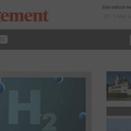
E&M exklusiv Ne
TZ