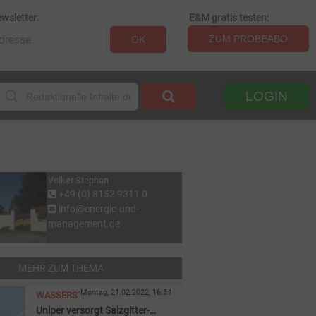
wsletter:
E&M gratis testen:
ZUM PROBEABO
OK
LOGIN
Volker Stephan
+49 (0) 8152 9311 0
info@energie-und-
management.de
MEHR ZUM THEMA
Montag, 21.02.2022, 16:34
WASSERSTOFF
Uniper versorgt Salzgitter-