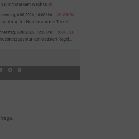
an B mit starkem Wachstum
nerstag, 6.08.2026, 16:08 Uhr
WINDKRAFT
oßauftrag für Nordex aus der Türkei
nerstag, 6.08.2026, 15:33 Uhr
REGULIERUNG
ndesnetzagentur konkretisiert Regeln
 Batteriespeichern
frage.