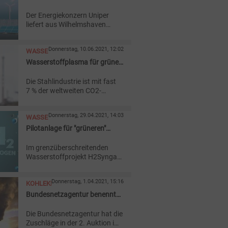
Projekt mit grünem
Der Energiekonzern Uniper
Wasserstoff
liefert aus Wilhelmshaven
grünen Wasserstoff für die
geplante CO2-arme
Donnerstag, 10.06.2021, 12:02
WASSERSTOFF
Stahlproduktion bei der
Salzgitter AG.
Wasserstoffplasma für grüne
Stahlproduktion
Die Stahlindustrie ist mit fast
7
% der weltweiten CO2-
Emissionen einer der größten
Klimasünder. Der Einsatz von
Donnerstag, 29.04.2021, 14:03
WASSERSTOFF
Wasserstoffplasma zur
Eisenreduktion könnte das
Pilotanlage für "grüneren"
ändern.
Stahl startet im Sommer
Im grenzüberschreitenden
Wasserstoffprojekt H2Syngas
wollen Stahlunternehmen an
der Saar ihre CO2-Emissionen
Donnerstag, 1.04.2021, 15:16
KOHLEKRAFTWERKE
deutlich reduzieren und bereits
im Sommer mit einer
Bundesnetzagentur benennt
Pilotanlage starten.
nächste Stilllegungen
Die Bundesnetzagentur hat die
Zuschläge in der 2. Auktion im