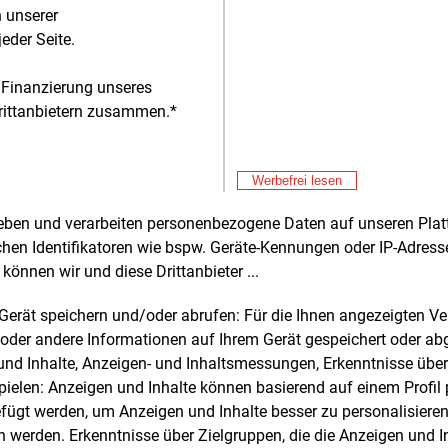
n unserer
St
 der Wasserstoff allmählich grün.
So
eder Seite.
Fre
E&M
er Bundesregierung, die in Vertretung
EV
 Finanzierung unseres
irtschaftsminister Peter Altmaier (CDU)
an
Fre
E&M
rittanbietern zusammen.*
ssekretär Andreas Feicht nach Salzgitter
So
ickt hatte, verlangt Heinz Jörg
Au
Fre
E&M
ann „dringend politische
Werbefrei lesen
Be
ungsentscheidungen“. Der Einstieg in die
Ho
rstoffwirtschaft erfordere langfristige
Fre
E&M
rheben und verarbeiten personenbezogene Daten auf unseren Plat
titionen, schnelleres Handeln und
Ce
chen Identifikatoren wie bspw. Geräte-Kennungen oder IP-Adres
re regulatorische Rahmenbedingungen.
Ni
können wir und diese Drittanbieter ...
Fre
E&M
usbau der erneuerbaren Energien sei von
En
hen bürokratischen Hindernissen zu
m Gerät speichern und/oder abrufen: Für die Ihnen angezeigten 
de
Fre
E&M
ien und zu beschleunigen.
oder andere Informationen auf Ihrem Gerät gespeichert oder ab
Hi
n und Inhalte, Anzeigen- und Inhaltsmessungen, Erkenntnisse übe
we
usammentreffen nutzte Fuhrmann auch
Fre
elen: Anzeigen und Inhalte können basierend auf einem Profil p
nmittelbaren Werbung für ein anderes
We
ügt werden, um Anzeigen und Inhalte besser zu personalisiere
s Wasserstoff-Projekt in
werden. Erkenntnisse über Zielgruppen, die die Anzeigen und I
Fre
E&M