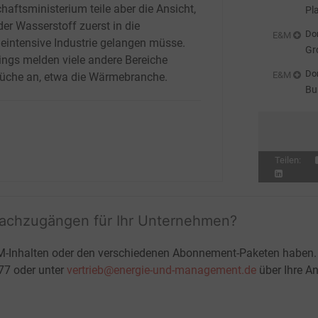
haftsministerium teile aber die Ansicht,
Pl
der Wasserstoff zuerst in die
Don
E&M
ieintensive Industrie gelangen müsse.
Gr
dings melden viele andere Bereiche
Don
E&M
üche an, etwa die Wärmebranche.
Bu
zu
Teilen:
fachzugängen für Ihr Unternehmen?
M-Inhalten oder den verschiedenen Abonnement-Paketen haben.
-77 oder unter
vertrieb@energie-und-management.de
über Ihre An