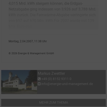
4,015 Mrd. kWh steigern können, die Erdgas-
Netzabgabe ging indessen von 3,926 auf 3,788 Mrd.
kWh zurück. Die Fernwärme-Abgabe verringerte sich
von 697 auf 670 Mio. kWh.Für 2007 wurde mit 139
Mio. Euro das
Montag, 2.04.2007, 11:38 Uhr
Markus Zwettler
© 2026 Energie & Management GmbH
Markus Zwettler
+49 (0) 8152 9311 0
info@energie-und-management.de
MEHR ZUM THEMA