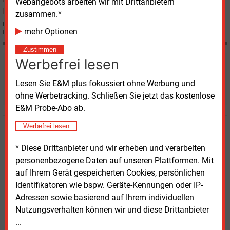
Webangebots arbeiten wir mit Drittanbietern
zusammen.*
Der Aufsichtsrat der Salzburg AG hat mit 139,3 Mio. Euro das größte
mehr Optionen
Investitionsbudget in der Unternehmensgeschichte verabschiedet.
Zustimmen
Werbefrei lesen
Möchten Sie diese und
Lesen Sie E&M plus fokussiert ohne Werbung und
weitere Nachrichten lesen?
ohne Werbetracking. Schließen Sie jetzt das kostenlose
E&M Probe-Abo ab.
Werbefrei lesen
Kaufen Sie den Artikel
* Diese Drittanbieter und wir erheben und verarbeiten
erhalten Sie sofort diesen redaktionellen Beitrag für
personenbezogene Daten auf unseren Plattformen. Mit
nur €
2.98
auf Ihrem Gerät gespeicherten Cookies, persönlichen
Identifikatoren wie bspw. Geräte-Kennungen oder IP-
Adressen sowie basierend auf Ihrem individuellen
Nutzungsverhalten können wir und diese Drittanbieter
...