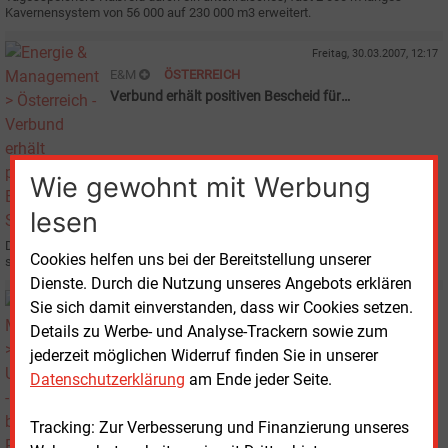
Kavernensystem von 56 000 auf 230 000 m3 erweitert.
Freitag, 30.03.2007, 12:17
E&M
ÖSTERREICH
Verbund erhält positiven Bescheid für
Salzburgleitung
Wie gewohnt mit Werbung
lesen
Der Wiener Verbund-Konzern ist dem Ziel, den 380-kV-Ring in Österreich zu
Cookies helfen uns bei der Bereitstellung unserer
schließen, wieder einen Schritt näher gekommen.
Dienste. Durch die Nutzung unseres Angebots erklären
Freitag, 15.12.2006, 16:13
Sie sich damit einverstanden, dass wir Cookies setzen.
E&M
UNTERNEHMEN
Details zu Werbe- und Analyse-Trackern sowie zum
Salzburg AG beschließt Rekord-Investitionen
jederzeit möglichen Widerruf finden Sie in unserer
Datenschutzerklärung
am Ende jeder Seite.
Tracking: Zur Verbesserung und Finanzierung unseres