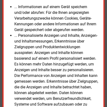
... Informationen auf einem Gerät speichern
JETZT ARTIKEL KAUFEN
und/oder abrufen: Für die Ihnen angezeigten
Verarbeitungszwecke können Cookies, Geräte-
Kennungen oder andere Informationen auf Ihrem
Gerät gespeichert oder abgerufen werden.
E&M
Testen Sie
kostenlos und
... Personalisierte Anzeigen und Inhalte, Anzeigen-
unverbindlich
und Inhaltsmessungen, Erkenntnisse über
Zielgruppen und Produktentwicklungen
Zwei Wochen kostenfreier Zugang
ausspielen: Anzeigen und Inhalte können
Zugang auf stündlich aktualisierte Nachrichten mit
basierend auf einem Profil personalisiert werden.
Prognose- und Marktdaten
Es können mehr Daten hinzugefügt werden, um
+ einmal täglich E&M daily
Anzeigen und Inhalte besser zu personalisieren.
+ zwei Ausgaben der Zeitung E&M
Die Performance von Anzeigen und Inhalten kann
ohne automatische Verlängerung
gemessen werden. Erkenntnisse über Zielgruppen,
die die Anzeigen und Inhalte betrachtet haben,
JETZT KOSTENLOS TESTEN
können abgeleitet werden. Daten können
verwendet werden, um Benutzerfreundlichkeit,
Systeme und Software aufzubauen oder zu