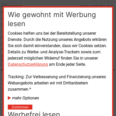
Montag, 10.09.2001, 10:35
E&M
DIENSTLEISTUNGEN
Wie gewohnt mit Werbung
GEW auf dem Sprung zum Allrounder
lesen
Cookies helfen uns bei der Bereitstellung unserer
Dienste. Durch die Nutzung unseres Angebots erklären
Sie sich damit einverstanden, dass wir Cookies setzen.
Details zu Werbe- und Analyse-Trackern sowie zum
Der ehemals städtische Versorger GEW Köln AG wird durch die
jederzeit möglichen Widerruf finden Sie in unserer
Zusammenführung mit der RWE AG in Essen zur GEW Rheinland sein
Datenschutzerklärung
am Ende jeder Seite.
Dienstleistungsangebot erweitern.
Tracking: Zur Verbesserung und Finanzierung unseres
Möchten Sie diese und
Webangebots arbeiten wir mit Drittanbietern
zusammen.*
weitere Nachrichten lesen?
mehr Optionen
Zustimmen
Werbefrei lesen
Kaufen Sie den Artikel