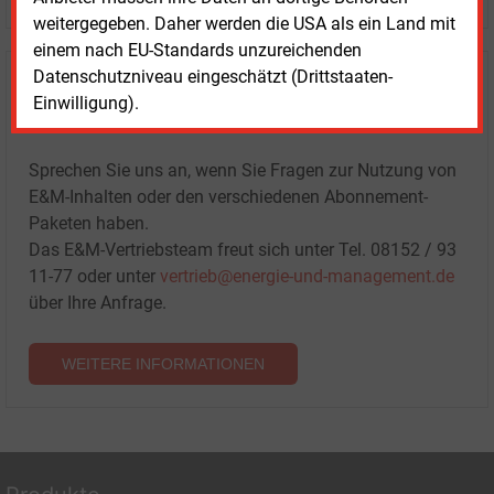
weitergegeben. Daher werden die USA als ein Land mit
einem nach EU-Standards unzureichenden
Datenschutzniveau eingeschätzt (Drittstaaten-
Haben Sie Interesse an Content oder
Einwilligung).
Mehrfachzugängen für Ihr Unternehmen?
Sprechen Sie uns an, wenn Sie Fragen zur Nutzung von
E&M-Inhalten oder den verschiedenen Abonnement-
Paketen haben.
Das E&M-Vertriebsteam freut sich unter Tel. 08152 / 93
11-77 oder unter
vertrieb@energie-und-management.de
über Ihre Anfrage.
WEITERE INFORMATIONEN