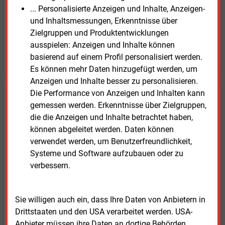
Prognose- und Marktdaten
... Personalisierte Anzeigen und Inhalte, Anzeigen-
+ einmal täglich E&M daily
und Inhaltsmessungen, Erkenntnisse über
+ zwei Ausgaben der Zeitung E&M
Zielgruppen und Produktentwicklungen
ohne automatische Verlängerung
ausspielen: Anzeigen und Inhalte können
JETZT KOSTENLOS TESTEN
basierend auf einem Profil personalisiert werden.
Es können mehr Daten hinzugefügt werden, um
Anzeigen und Inhalte besser zu personalisieren.
Die Performance von Anzeigen und Inhalten kann
Login für Kunden
gemessen werden. Erkenntnisse über Zielgruppen,
die die Anzeigen und Inhalte betrachtet haben,
können abgeleitet werden. Daten können
verwendet werden, um Benutzerfreundlichkeit,
Systeme und Software aufzubauen oder zu
verbessern.
Sie willigen auch ein, dass Ihre Daten von Anbietern in
Drittstaaten und den USA verarbeitet werden. USA-
LOGIN
Anbieter müssen ihre Daten an dortige Behörden