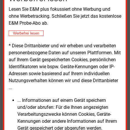
Lesen Sie E&M plus fokussiert ohne Werbung und
erhalten Sie sofort diesen redaktionellen Beitrag für
ohne Werbetracking. Schließen Sie jetzt das kostenlose
nur €
2.98
E&M Probe-Abo ab.
Werbefrei lesen
* Diese Drittanbieter und wir erheben und verarbeiten
personenbezogene Daten auf unseren Plattformen. Mit
auf Ihrem Gerät gespeicherten Cookies, persönlichen
JETZT ARTIKEL KAUFEN
Identifikatoren wie bspw. Geräte-Kennungen oder IP-
Adressen sowie basierend auf Ihrem individuellen
Nutzungsverhalten können wir und diese Drittanbieter
...
E&M
Testen Sie
kostenlos und
... Informationen auf einem Gerät speichern
unverbindlich
und/oder abrufen: Für die Ihnen angezeigten
Verarbeitungszwecke können Cookies, Geräte-
Zwei Wochen kostenfreier Zugang
Kennungen oder andere Informationen auf Ihrem
Zugang auf stündlich aktualisierte Nachrichten mit
Gerät gespeichert oder abgerufen werden.