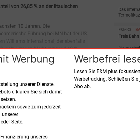
teil von 26,85 % an der litauischen
Das intern
Termofikaz
Kaunas in 
Energiever
E&M
B
Freie Bahn 
Die russis
Mehrheit an
mit Werbung
Werbefrei les
ig
Mazeikiu 
E&M
B
Lesen Sie E&M plus fokussie
Jukos breit
Werbetracking. Schließen Sie 
tstellung unserer Dienste.
Abo ab.
Die russisc
bots erklären Sie sich damit
der mehrhe
Raffinerie
 setzen.
rackern sowie zum jederzeit
E&M
n unserer
Leipziger s
BETEILIGU
eder Seite.
Die Stadtw
Verbundnet
 Finanzierung unseres
von 20 % a