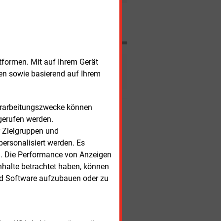
 Klaipeda erworben.
Nachrichten
tformen. Mit auf Ihrem Gerät
esen?
sen sowie basierend auf Ihrem
Verarbeitungszwecke können
r Kunden
gerufen werden.
r Zielgruppen und
ersonalisiert werden. Es
n. Die Performance von Anzeigen
nhalte betrachtet haben, können
nd Software aufzubauen oder zu