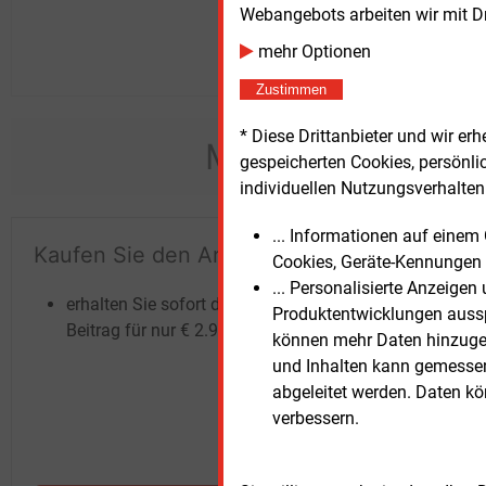
Webangebots arbeiten wir mit D
mehr Optionen
Zustimmen
* Diese Drittanbieter und wir e
Möchten Sie dies
gespeicherten Cookies, persönli
individuellen Nutzungsverhalten 
... Informationen auf eine
Kaufen Sie den Artikel
Te
Cookies, Geräte-Kennungen 
un
... Personalisierte Anzeige
erhalten Sie sofort diesen redaktionellen
Produktentwicklungen ausspi
Beitrag für nur €
2.98
können mehr Daten hinzugef
und Inhalten kann gemessen 
abgeleitet werden. Daten k
verbessern.