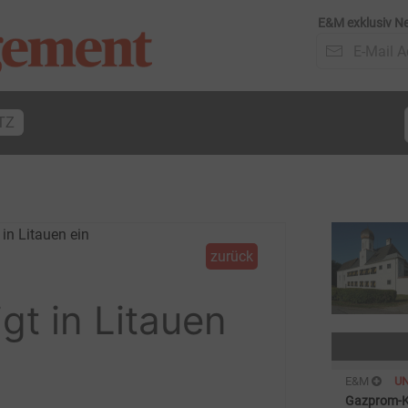
E&M exklusiv Ne
TZ
zurück
gt in Litauen
E&M
U
Gazprom-K