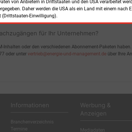
ohne automatische Verlängerung
 Daten von Anbietern in Drittstaaten und den USA verarbeitet we
JETZT KOSTENLOS TESTEN
LOGIN
ergegeben. Daher werden die USA als ein Land mit einem nach 
(Drittstaaten-Einwilligung).
fachzugängen für Ihr Unternehmen?
M-Inhalten oder den verschiedenen Abonnement-Paketen haben.
-77 oder unter
vertrieb@energie-und-management.de
über Ihre An
Informationen
Werbung &
Anzeigen
Branchenverzeichnis
Termine
Mediadaten