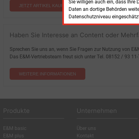
Sie willigen auch ein, dass Ihre
JETZT ARTIKEL KAUFEN
Daten an dortige Behörden weit
Datenschutzniveau eingeschätzt 
Haben Sie Interesse an Content oder Mehr
Sprechen Sie uns an, wenn Sie Fragen zur Nutzung von E&
Das E&M-Vertriebsteam freut sich unter Tel. 08152 / 93 11
WEITERE INFORMATIONEN
Produkte
Unternehmen
E&M basic
Über uns
E&M plus
Kontakt