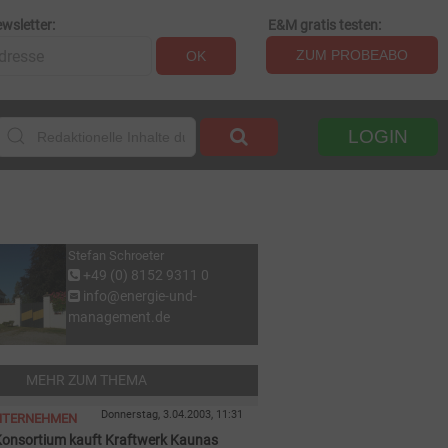
wsletter:
E&M gratis testen:
ZUM PROBEABO
OK
LOGIN
Stefan Schroeter
+49 (0) 8152 9311 0
info@energie-und-
management.de
MEHR ZUM THEMA
Donnerstag, 3.04.2003, 11:31
NTERNEHMEN
onsortium kauft Kraftwerk Kaunas