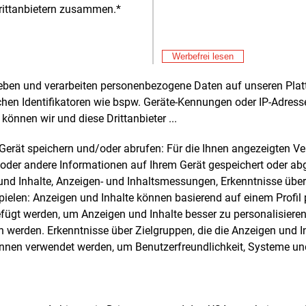
Hafenstadt
rittanbietern zusammen.*
Alle 
Werbefrei lesen
rheben und verarbeiten personenbezogene Daten auf unseren Plat
e und weitere Nachrichten l
chen Identifikatoren wie bspw. Geräte-Kennungen oder IP-Adres
können wir und diese Drittanbieter ...
m Gerät speichern und/oder abrufen: Für die Ihnen angezeigten 
E&M
sten Sie
kostenlos
Login fü
oder andere Informationen auf Ihrem Gerät gespeichert oder ab
d unverbindlich
n und Inhalte, Anzeigen- und Inhaltsmessungen, Erkenntnisse übe
elen: Anzeigen und Inhalte können basierend auf einem Profil p
Zwei Wochen kostenfreier Zugang
ügt werden, um Anzeigen und Inhalte besser zu personalisiere
Zugang auf stündlich aktualisierte
werden. Erkenntnisse über Zielgruppen, die die Anzeigen und I
Nachrichten mit Prognose- und
önnen verwendet werden, um Benutzerfreundlichkeit, Systeme u
Marktdaten
+ einmal täglich E&M daily
+ zwei Ausgaben der Zeitung E&M