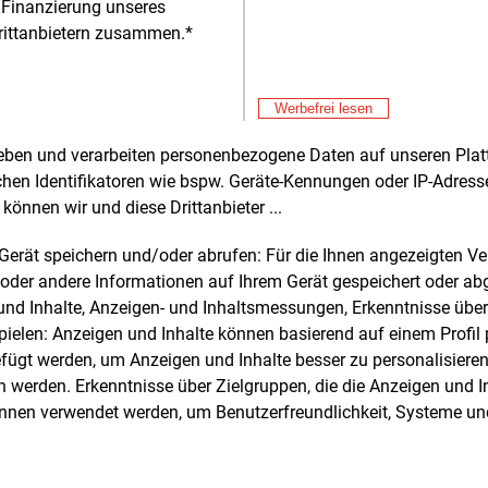
 Finanzierung unseres
rittanbietern zusammen.*
Alle 
Werbefrei lesen
rheben und verarbeiten personenbezogene Daten auf unseren Plat
chen Identifikatoren wie bspw. Geräte-Kennungen oder IP-Adres
e und weitere Nachrichten l
können wir und diese Drittanbieter ...
m Gerät speichern und/oder abrufen: Für die Ihnen angezeigten 
oder andere Informationen auf Ihrem Gerät gespeichert oder ab
E&M
sten Sie
kostenlos
Login fü
n und Inhalte, Anzeigen- und Inhaltsmessungen, Erkenntnisse übe
d unverbindlich
elen: Anzeigen und Inhalte können basierend auf einem Profil p
ügt werden, um Anzeigen und Inhalte besser zu personalisiere
Zwei Wochen kostenfreier Zugang
werden. Erkenntnisse über Zielgruppen, die die Anzeigen und I
Zugang auf stündlich aktualisierte
önnen verwendet werden, um Benutzerfreundlichkeit, Systeme u
Nachrichten mit Prognose- und
Marktdaten
+ einmal täglich E&M daily