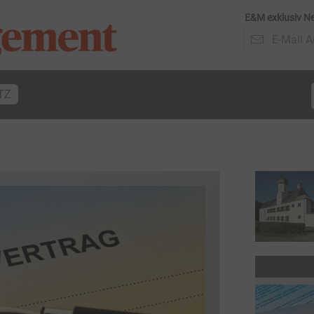
E&M exklusiv Ne
TZ