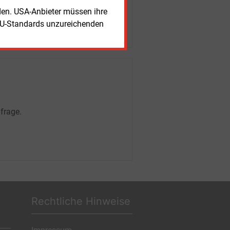
rden. USA-Anbieter müssen ihre
EU-Standards unzureichenden
frage.
Rechtliche Hinweise