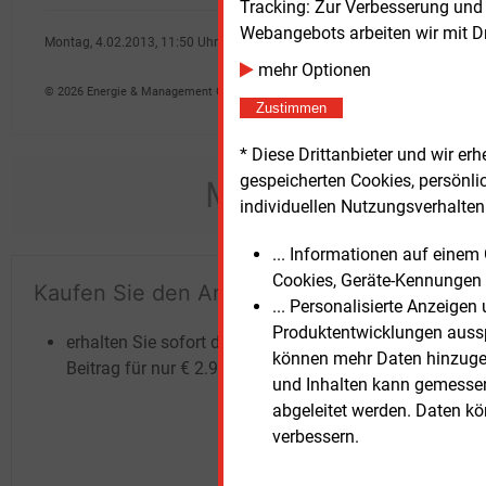
Tracking: Zur Verbesserung und
Webangebots arbeiten wir mit D
Montag, 4.02.2013, 11:50 Uhr
Jan M�hlstein
mehr Optionen
© 2026 Energie & Management GmbH
Zustimmen
* Diese Drittanbieter und wir e
gespeicherten Cookies, persönli
Möchten Sie dies
individuellen Nutzungsverhalten 
... Informationen auf eine
Cookies, Geräte-Kennungen 
Kaufen Sie den Artikel
Te
... Personalisierte Anzeige
un
Produktentwicklungen ausspi
erhalten Sie sofort diesen redaktionellen
können mehr Daten hinzugef
Beitrag für nur €
2.98
und Inhalten kann gemessen 
abgeleitet werden. Daten k
verbessern.