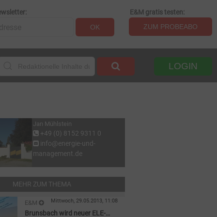
wsletter:
E&M gratis testen:
ZUM PROBEABO
OK
LOGIN
Jan Mühlstein
+49 (0) 8152 9311 0
info@energie-und-
management.de
MEHR ZUM THEMA
Mittwoch, 29.05.2013, 11:08
E&M
Brunsbach wird neuer ELE-
PERSONALIE