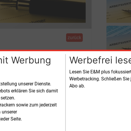
zurück
Vorstand
mit Werbung
Werbefrei les
Lesen Sie E&M plus fokussie
einische Energie AG zum
Werbetracking. Schließen Sie 
tstellung unserer Dienste.
Abo ab.
bots erklären Sie sich damit
 setzen.
rackern sowie zum jederzeit
n unserer
eder Seite.
l die neue Doppe