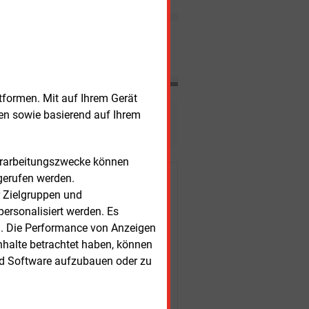
Effizienz GmbH entwickelte
Steuerung an den
Stromeigenbedarf des
Nachrichten
Wärmenutzers anpasst, will
die Emscher Lippe
Energie GmbH einen Beitrag
zur besseren Energieeffizienz
von Gebäuden leisten.
tformen. Mit auf Ihrem Gerät
sen sowie basierend auf Ihrem
esen?
Verarbeitungszwecke können
gerufen werden.
r Kunden
r Zielgruppen und
ersonalisiert werden. Es
n. Die Performance von Anzeigen
nhalte betrachtet haben, können
nd Software aufzubauen oder zu