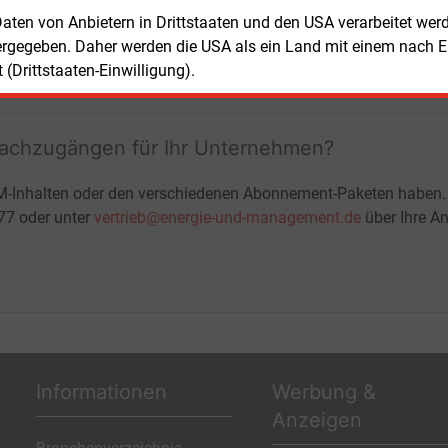
+ zwei Ausgaben der Zeitung E&M
 Daten von Anbietern in Drittstaaten und den USA verarbeitet we
ohne automatische Verlängerung
ergegeben. Daher werden die USA als ein Land mit einem nach 
JETZT KOSTENLOS TESTEN
LOGIN
(Drittstaaten-Einwilligung).
fachzugängen für Ihr Unternehmen?
M-Inhalten oder den verschiedenen Abonnement-Paketen haben.
-77 oder unter
vertrieb@energie-und-management.de
über Ihre An
Informationen
Werbung &
Anzeigen