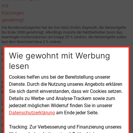
Die Bundesnetzagentur hat der Eon Netz GmbH, Bayreuth, die Netzentgelte
bis Ende 2008 genehmigt. Allerdings musste der Netzbetreiber zuvor das
beantragte Kostenvolumen um knapp 25 % senken, die Netzentgelte sollen
laut dem Bescheid etwa 2 % sinken.
Wie gewohnt mit Werbung
Dienstag, 5.02.2008, 09:27
E&M
WETTBEWERB
lesen
Kurth: "Am Gasmarkt einige Jahre verloren"
Cookies helfen uns bei der Bereitstellung unserer
Die als Regulierungsbehörde gestartete Bundesnetzagentur feiert am 28.
Dienste. Durch die Nutzung unseres Angebots erklären
Februar ihren zehnten Geburtstag. Wir sprachen mit dem Präsidenten,
Sie sich damit einverstanden, dass wir Cookies setzen.
Mathias Kurth, über Erfolge und Ziele der Energieregulierung.
Details zu Werbe- und Analyse-Trackern sowie zum
Freitag, 1.02.2008, 15:17
jederzeit möglichen Widerruf finden Sie in unserer
E&M
NETZE
Datenschutzerklärung
am Ende jeder Seite.
RWE baut Stromnetz aus
Tracking: Zur Verbesserung und Finanzierung unseres