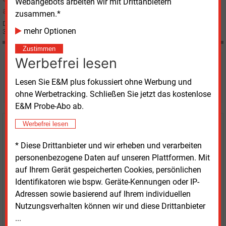
Webangebots arbeiten wir mit Drittanbietern
zusammen.*
Die RWE Transportnetz Strom GmbH mit Sitz in Dortmund will bis 2017 rund
mehr Optionen
3 Mrd. Euro in den Ausbau ihres Höchstspannungsnetzes investieren.
Zustimmen
Werbefrei lesen
Möchten Sie diese und
Lesen Sie E&M plus fokussiert ohne Werbung und
weitere Nachrichten lesen?
ohne Werbetracking. Schließen Sie jetzt das kostenlose
E&M Probe-Abo ab.
Werbefrei lesen
Kaufen Sie den Artikel
* Diese Drittanbieter und wir erheben und verarbeiten
erhalten Sie sofort diesen redaktionellen Beitrag für
personenbezogene Daten auf unseren Plattformen. Mit
nur €
8.93
auf Ihrem Gerät gespeicherten Cookies, persönlichen
Identifikatoren wie bspw. Geräte-Kennungen oder IP-
Adressen sowie basierend auf Ihrem individuellen
Nutzungsverhalten können wir und diese Drittanbieter
...