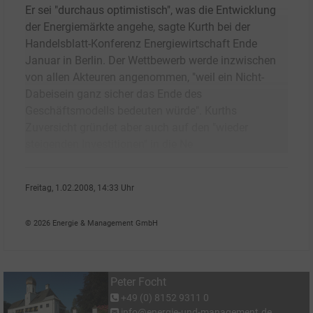
Er sei "durchaus optimistisch", was die Entwicklung
der Energiemärkte angehe, sagte Kurth bei der
Handelsblatt-Konferenz Energiewirtschaft Ende
Januar in Berlin. Der Wettbewerb werde inzwischen
von allen Akteuren angenommen, "weil ein Nicht-
Dabeisein ganz sicher das Ende des
Geschäftsmodells bedeuten würde". Kurths
Zuversicht gründet aber auch auf den "wieder
steigenden Investitionen" in die Ne
Freitag, 1.02.2008, 14:33 Uhr
Peter Focht
© 2026 Energie & Management GmbH
Peter Focht
+49 (0) 8152 9311 0
info@energie-und-management.de