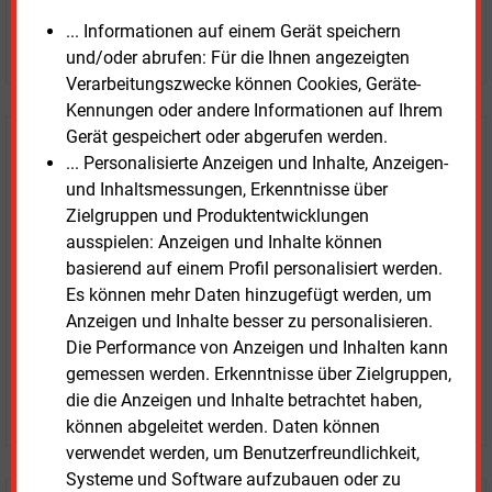
... Informationen auf einem Gerät speichern
JETZT ARTIKEL KAUFEN
und/oder abrufen: Für die Ihnen angezeigten
Verarbeitungszwecke können Cookies, Geräte-
Kennungen oder andere Informationen auf Ihrem
Gerät gespeichert oder abgerufen werden.
E&M
Testen Sie
kostenlos und
... Personalisierte Anzeigen und Inhalte, Anzeigen-
unverbindlich
und Inhaltsmessungen, Erkenntnisse über
Zielgruppen und Produktentwicklungen
Zwei Wochen kostenfreier Zugang
ausspielen: Anzeigen und Inhalte können
Zugang auf stündlich aktualisierte Nachrichten mit
basierend auf einem Profil personalisiert werden.
Prognose- und Marktdaten
Es können mehr Daten hinzugefügt werden, um
+ einmal täglich E&M daily
Anzeigen und Inhalte besser zu personalisieren.
+ zwei Ausgaben der Zeitung E&M
Die Performance von Anzeigen und Inhalten kann
ohne automatische Verlängerung
gemessen werden. Erkenntnisse über Zielgruppen,
die die Anzeigen und Inhalte betrachtet haben,
JETZT KOSTENLOS TESTEN
können abgeleitet werden. Daten können
verwendet werden, um Benutzerfreundlichkeit,
Systeme und Software aufzubauen oder zu