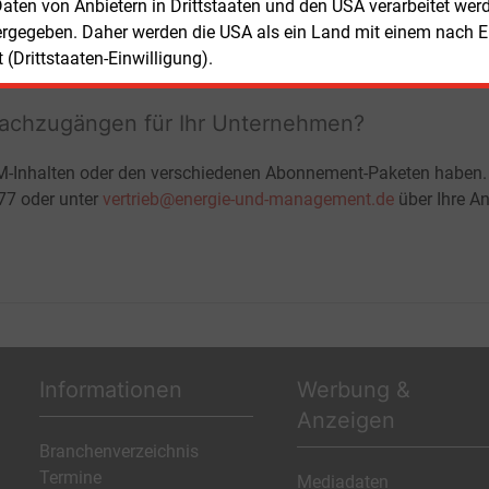
ohne automatische Verlängerung
 Daten von Anbietern in Drittstaaten und den USA verarbeitet we
JETZT KOSTENLOS TESTEN
LOGIN
ergegeben. Daher werden die USA als ein Land mit einem nach 
(Drittstaaten-Einwilligung).
fachzugängen für Ihr Unternehmen?
M-Inhalten oder den verschiedenen Abonnement-Paketen haben.
-77 oder unter
vertrieb@energie-und-management.de
über Ihre An
Informationen
Werbung &
Anzeigen
Branchenverzeichnis
Termine
Mediadaten