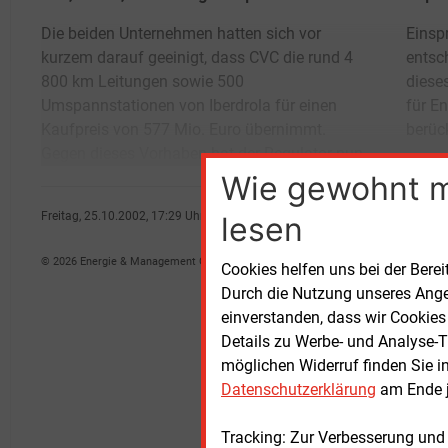
Die beiden Unternehmen hatten sich vor
Einspruch eingelegt. Über den Einspruch
kurzem darauf geeinigt, dass CVC die rund 4
entscheiden muss bis zum 8. November
800 km Leitungen sowie 500
dieses Jahres der spanische Staatssekretär
Umspannstationen von Iberdrola für einen
für Energie José Folgado. Dabei ist zu
Kaufpreis von 577 Mio. Euro übernimmt.
berüc
Gegen dieses Vorhaben hat der Regulator nun
Wie gewohnt 
Freitag, 25.10.2002, 17:29 Uhr
lesen
Peter Odrich
© 2026 Energie & Management GmbH
Cookies helfen uns bei der Berei
Durch die Nutzung unseres Ange
einverstanden, dass wir Cookies
Details zu Werbe- und Analyse-T
möglichen Widerruf finden Sie i
Datenschutzerklärung
am Ende j
Tracking: Zur Verbesserung und