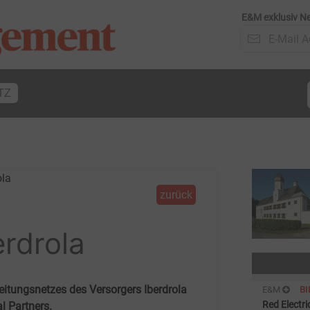
E&M exklusiv Ne
TZ
zurück
erdrola
eitungsnetzes des Versorgers Iberdrola
E&M
B
Red Electr
l Partners.