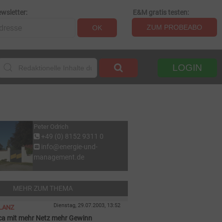
wsletter:
E&M gratis testen:
ZUM PROBEABO
OK
LOGIN
Peter Odrich
+49 (0) 8152 9311 0
info@energie-und-
management.de
MEHR ZUM THEMA
Dienstag, 29.07.2003, 13:52
ILANZ
ica mit mehr Netz mehr Gewinn