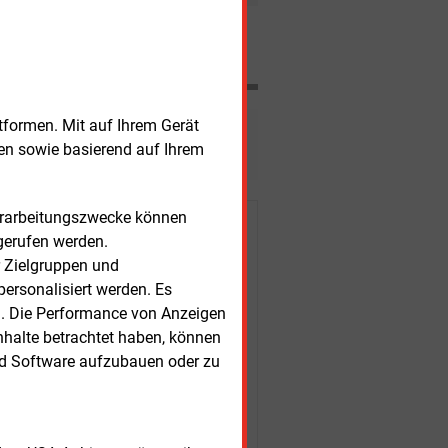
 Unternehmen ScottishPower getrennt.
Nachrichten
tformen. Mit auf Ihrem Gerät
esen?
sen sowie basierend auf Ihrem
Verarbeitungszwecke können
r Kunden
gerufen werden.
r Zielgruppen und
ersonalisiert werden. Es
n. Die Performance von Anzeigen
nhalte betrachtet haben, können
nd Software aufzubauen oder zu