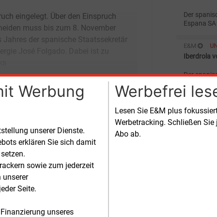
Der spanis
Espana SA 
2003 den G
Vorjahresp
E&M
U
47,1) Mio. 
Iberdrola 
Zinsen und
ks
113,0 (74,4
Der spanis
den zweitg
mit Werbung
Werbefrei les
Übernahme
E&M
S
Lesen Sie E&M plus fokussie
Iberdrola 
Werbetracking. Schließen Sie 
tstellung unserer Dienste.
Abo ab.
Unterschied
bots erklären Sie sich damit
platzierte
Energiever
 setzen.
besser als 
rackern sowie zum jederzeit
E&M
U
n unserer
Electrabel
eder Seite.
Der belgisc
von einem G
 Finanzierung unseres
spanischen