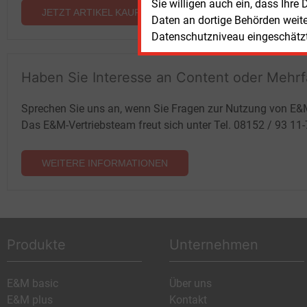
Sie willigen auch ein, dass Ihre
JETZT ARTIKEL KAUFEN
Daten an dortige Behörden weit
Datenschutzniveau eingeschätzt 
Haben Sie Interesse an Content oder Mehr
Sprechen Sie uns an, wenn Sie Fragen zur Nutzung von E&
Das E&M-Vertriebsteam freut sich unter Tel. 08152 / 93 11
WEITERE INFORMATIONEN
Produkte
Unternehmen
E&M basic
Über uns
E&M plus
Kontakt