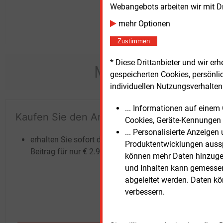
Webangebots arbeiten wir mit D
mehr Optionen
Zustimmen
* Diese Drittanbieter und wir e
Möchten Sie dies
gespeicherten Cookies, persönli
individuellen Nutzungsverhalten 
... Informationen auf eine
Kaufen Sie den Artikel
Te
Cookies, Geräte-Kennungen 
un
... Personalisierte Anzeige
erhalten Sie sofort diesen redaktionellen
Produktentwicklungen ausspi
Beitrag für nur €
2.98
können mehr Daten hinzugef
und Inhalten kann gemessen 
abgeleitet werden. Daten k
verbessern.