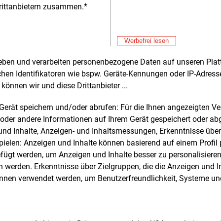
britischen
rittanbietern zusammen.*
Alle 
Werbefrei lesen
rheben und verarbeiten personenbezogene Daten auf unseren Plat
e und weitere Nachrichten l
chen Identifikatoren wie bspw. Geräte-Kennungen oder IP-Adres
können wir und diese Drittanbieter ...
m Gerät speichern und/oder abrufen: Für die Ihnen angezeigten 
E&M
sten Sie
kostenlos
Login fü
oder andere Informationen auf Ihrem Gerät gespeichert oder ab
d unverbindlich
n und Inhalte, Anzeigen- und Inhaltsmessungen, Erkenntnisse übe
elen: Anzeigen und Inhalte können basierend auf einem Profil p
Zwei Wochen kostenfreier Zugang
ügt werden, um Anzeigen und Inhalte besser zu personalisiere
Zugang auf stündlich aktualisierte
werden. Erkenntnisse über Zielgruppen, die die Anzeigen und I
Nachrichten mit Prognose- und
önnen verwendet werden, um Benutzerfreundlichkeit, Systeme u
Marktdaten
+ einmal täglich E&M daily
+ zwei Ausgaben der Zeitung E&M