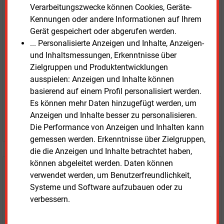
E&M
Verarbeitungszwecke können Cookies, Geräte-
Testen Sie
kostenlos und
Kennungen oder andere Informationen auf Ihrem
unverbindlich
Gerät gespeichert oder abgerufen werden.
... Personalisierte Anzeigen und Inhalte, Anzeigen-
Zwei Wochen kostenfreier Zugang
und Inhaltsmessungen, Erkenntnisse über
Zugang auf stündlich aktualisierte Nachrichten mit
Zielgruppen und Produktentwicklungen
Prognose- und Marktdaten
ausspielen: Anzeigen und Inhalte können
+ einmal täglich E&M daily
basierend auf einem Profil personalisiert werden.
+ zwei Ausgaben der Zeitung E&M
Es können mehr Daten hinzugefügt werden, um
ohne automatische Verlängerung
Anzeigen und Inhalte besser zu personalisieren.
JETZT KOSTENLOS TESTEN
Die Performance von Anzeigen und Inhalten kann
gemessen werden. Erkenntnisse über Zielgruppen,
die die Anzeigen und Inhalte betrachtet haben,
können abgeleitet werden. Daten können
Login für Kunden
verwendet werden, um Benutzerfreundlichkeit,
Systeme und Software aufzubauen oder zu
verbessern.