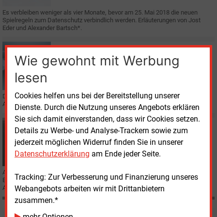
Es verbleiben weniger als vier Monate, bevor am 25. Mai 2018 die neuen
Spielregeln zum Datenschutz verbindlich werden. Erläuterungen von Jost
Eder und Alexander Bartsch*.
Donnerstag, 1.02.2018, 15:11
Wie gewohnt mit Werbung
E&M
E-WORLD
Wegweiser in die Cloud
lesen
Cookies helfen uns bei der Bereitstellung unserer
Der IT-Dienstleister Cortility unterstützt seine Kunden dabei, SAP-
Anwendungen in die Cloud zu verlagern.
Dienste. Durch die Nutzung unseres Angebots erklären
Sie sich damit einverstanden, dass wir Cookies setzen.
Montag, 28.08.2017, 09:42
Details zu Werbe- und Analyse-Trackern sowie zum
E&M
WÄRME
jederzeit möglichen Widerruf finden Sie in unserer
Heizung aus dem Rechenzentrum
Datenschutzerklärung
am Ende jeder Seite.
Ab diesem Herbst gibt es auch in Frankfurt im ehemaligen Gebäude der
Tracking: Zur Verbesserung und Finanzierung unseres
Europäischen Zentralbank ein hocheffizientes Rechenzentrum, dessen
Abwärme zu Heizzwecken genutzt werden kann.
Webangebots arbeiten wir mit Drittanbietern
zusammen.*
mehr Optionen