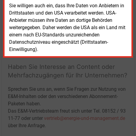
Sie willigen auch ein, dass Ihre Daten von Anbietern in
Drittstaaten und den USA verarbeitet werden. USA-
Anbieter müssen ihre Daten an dortige Behörden
weitergegeben. Daher werden die USA als ein Land mit
einem nach EU-Standards unzureichenden
LOGIN
Datenschutzniveau eingeschätzt (Drittstaaten-
Einwilligung).
Haben Sie Interesse an Content oder
Mehrfachzugängen für Ihr Unternehmen?
Sprechen Sie uns an, wenn Sie Fragen zur Nutzung von
E&M-Inhalten oder den verschiedenen Abonnement-
Paketen haben.
Das E&M-Vertriebsteam freut sich unter Tel. 08152 / 93
11-77 oder unter
vertrieb@energie-und-management.de
über Ihre Anfrage.