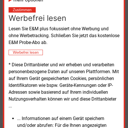
Möchten Sie diese und
Zustimmen
weitere Nachrichten lesen?
Werbefrei lesen
Lesen Sie E&M plus fokussiert ohne Werbung und
ohne Werbetracking. Schließen Sie jetzt das kostenlose
Kaufen Sie den Artikel
E&M Probe-Abo ab.
erhalten Sie sofort diesen redaktionellen Beitrag für
Werbefrei lesen
nur €
8.93
* Diese Drittanbieter und wir erheben und verarbeiten
personenbezogene Daten auf unseren Plattformen. Mit
auf Ihrem Gerät gespeicherten Cookies, persönlichen
Identifikatoren wie bspw. Geräte-Kennungen oder IP-
Adressen sowie basierend auf Ihrem individuellen
Nutzungsverhalten können wir und diese Drittanbieter
JETZT ARTIKEL KAUFEN
...
... Informationen auf einem Gerät speichern
und/oder abrufen: Für die Ihnen angezeigten