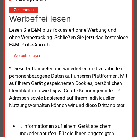
Möchten Sie diese und
Zustimmen
weitere Nachrichten lesen?
Werbefrei lesen
Lesen Sie E&M plus fokussiert ohne Werbung und
ohne Werbetracking. Schließen Sie jetzt das kostenlose
Kaufen Sie den Artikel
E&M Probe-Abo ab.
erhalten Sie sofort diesen redaktionellen Beitrag für
Werbefrei lesen
nur €
2.98
* Diese Drittanbieter und wir erheben und verarbeiten
personenbezogene Daten auf unseren Plattformen. Mit
auf Ihrem Gerät gespeicherten Cookies, persönlichen
Identifikatoren wie bspw. Geräte-Kennungen oder IP-
Adressen sowie basierend auf Ihrem individuellen
Nutzungsverhalten können wir und diese Drittanbieter
JETZT ARTIKEL KAUFEN
...
... Informationen auf einem Gerät speichern
und/oder abrufen: Für die Ihnen angezeigten