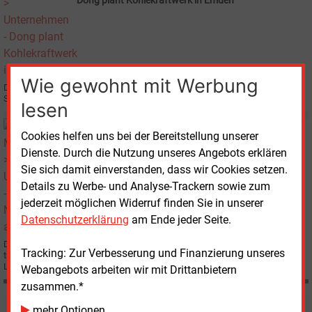
Dong plant Kohlekraftwerk in Emden
Wie gewohnt mit Werbung
Der dänische Energiekonzern Dong Energy will in Emden ein
Steinkohlekraftwerk errichten.
lesen
Donnerstag, 7.02.2008, 13:14
Cookies helfen uns bei der Bereitstellung unserer
E&M
UNTERNEHMEN
Dienste. Durch die Nutzung unseres Angebots erklären
Nordwesteuropa als Markt
Sie sich damit einverstanden, dass wir Cookies setzen.
Details zu Werbe- und Analyse-Trackern sowie zum
jederzeit möglichen Widerruf finden Sie in unserer
Datenschutzerklärung
am Ende jeder Seite.
Dong Energy hat ambitionierte Expansionspläne. Deshalb halten die Dänen
Tracking: Zur Verbesserung und Finanzierung unseres
trotz großen Widerstands an dem geplanten 1 600-MW-Kohlekraftwerk in
Lubmin fest.
Webangebots arbeiten wir mit Drittanbietern
zusammen.*
mehr Optionen