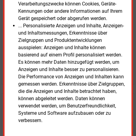
E&M
Testen Sie
kostenlos und
Verarbeitungszwecke können Cookies, Geräte-
Kennungen oder andere Informationen auf Ihrem
unverbindlich
Gerät gespeichert oder abgerufen werden.
... Personalisierte Anzeigen und Inhalte, Anzeigen-
Zwei Wochen kostenfreier Zugang
und Inhaltsmessungen, Erkenntnisse über
Zugang auf stündlich aktualisierte Nachrichten mit
Zielgruppen und Produktentwicklungen
Prognose- und Marktdaten
ausspielen: Anzeigen und Inhalte können
+ einmal täglich E&M daily
basierend auf einem Profil personalisiert werden.
+ zwei Ausgaben der Zeitung E&M
Es können mehr Daten hinzugefügt werden, um
ohne automatische Verlängerung
Anzeigen und Inhalte besser zu personalisieren.
JETZT KOSTENLOS TESTEN
Die Performance von Anzeigen und Inhalten kann
gemessen werden. Erkenntnisse über Zielgruppen,
die die Anzeigen und Inhalte betrachtet haben,
können abgeleitet werden. Daten können
Login für Kunden
verwendet werden, um Benutzerfreundlichkeit,
Systeme und Software aufzubauen oder zu
verbessern.