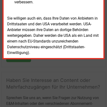
verbessern.
Login für Kunden
Sie willigen auch ein, dass Ihre Daten von Anbietern in
Drittstaaten und den USA verarbeitet werden. USA-
Anbieter müssen ihre Daten an dortige Behörden
weitergegeben. Daher werden die USA als ein Land mit
einem nach EU-Standards unzureichenden
Datenschutzniveau eingeschätzt (Drittstaaten-
Einwilligung).
LOGIN
Haben Sie Interesse an Content oder
Mehrfachzugängen für Ihr Unternehmen?
Sprechen Sie uns an, wenn Sie Fragen zur Nutzung von
E&M-Inhalten oder den verschiedenen Abonnement-