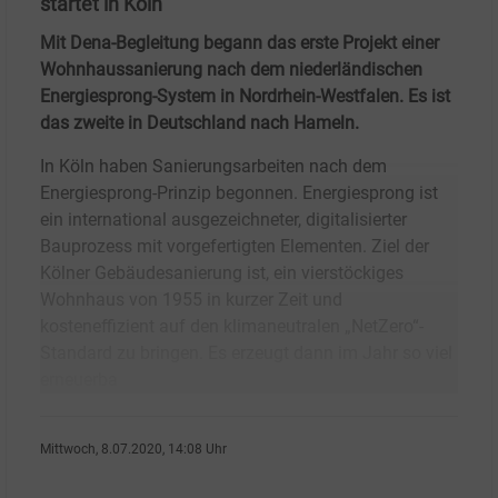
startet in Köln
Mit Dena-Begleitung begann das erste Projekt einer
Wohnhaussanierung nach dem niederländischen
Energiesprong-System in Nordrhein-Westfalen. Es ist
das zweite in Deutschland nach Hameln.
In Köln haben Sanierungsarbeiten nach dem
Energiesprong-Prinzip begonnen. Energiesprong ist
ein international ausgezeichneter, digitalisierter
Bauprozess mit vorgefertigten Elementen. Ziel der
Kölner Gebäudesanierung ist, ein vierstöckiges
Wohnhaus von 1955 in kurzer Zeit und
kosteneffizient auf den klimaneutralen „NetZero“-
Standard zu bringen. Es erzeugt dann im Jahr so viel
erneuerba
Mittwoch, 8.07.2020, 14:08 Uhr
Susanne Harmsen