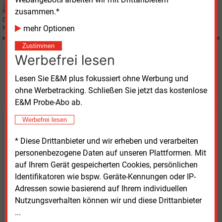
zusammen.*
Durch die zögerliche Entwicklung beim Erneuerbaren-Ausbau sind trotz des
Kohleausstiegs die Klimaziele Deutschlands in Gefahr, warnen Forscher.
mehr Optionen
Zustimmen
Werbefrei lesen
Möchten Sie diese und
weitere Nachrichten lesen?
Lesen Sie E&M plus fokussiert ohne Werbung und
ohne Werbetracking. Schließen Sie jetzt das kostenlose
E&M Probe-Abo ab.
Werbefrei lesen
Kaufen Sie den Artikel
* Diese Drittanbieter und wir erheben und verarbeiten
erhalten Sie sofort diesen redaktionellen Beitrag für
personenbezogene Daten auf unseren Plattformen. Mit
nur €
8.93
auf Ihrem Gerät gespeicherten Cookies, persönlichen
Identifikatoren wie bspw. Geräte-Kennungen oder IP-
Adressen sowie basierend auf Ihrem individuellen
Nutzungsverhalten können wir und diese Drittanbieter
...