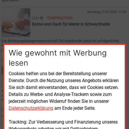
optimieren.
Dienstag, 21.07.2020, 11:28
E&M
CONTRACTING
Sonne vom Dach für Mieter in Schwarzheide
Die Wohnungsbaugenossenschaft Schwarzheide setzt ein erfolgreiches
Mieterstrom-Projekt von 2018 mit zehn weiteren Dächern fort und spart
jährlich 316 Tonnen CO2 gegenüber Kohlestrom.
Wie gewohnt mit Werbung
lesen
Dienstag, 14.07.2020, 13:30
E&M
KLIMASCHUTZ
Cookies helfen uns bei der Bereitstellung unserer
Grüne Maschinen könnten fast 90 %
Industrietreibhausgase einsparen
Dienste. Durch die Nutzung unseres Angebots erklären
Sie sich damit einverstanden, dass wir Cookies setzen.
Eine Studie der Boston Consulting Group (BCG) kommt im Auftrag des VDMA
Details zu Werbe- und Analyse-Trackern sowie zum
zu dem Ergebnis, dass der Maschinen- und Anlagenbau ein enormes
Potenzial hat, Klimagase zu vermeiden.
jederzeit möglichen Widerruf finden Sie in unserer
Datenschutzerklärung
am Ende jeder Seite.
Freitag, 3.07.2020, 17:02
E&M
F&E
Tracking: Zur Verbesserung und Finanzierung unseres
Kohleausstieg zwingt zu mehr Erneuerbaren-Ausbau
Webangebots arbeiten wir mit Drittanbietern