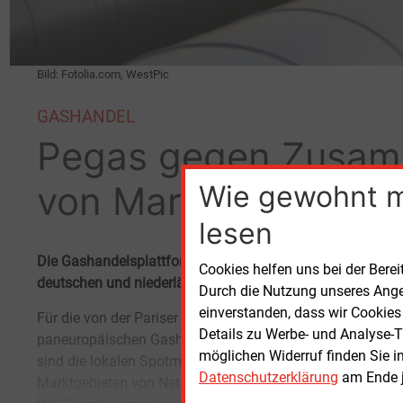
Bild: Fotolia.com, WestPic
GASHANDEL
Pegas gegen Zusa
von Marktgebieten
Wie gewohnt 
lesen
Die Gashandelsplattform Pegas rät in einem Positionspap
Cookies helfen uns bei der Berei
deutschen und niederländischen Marktgebiete ab.
Durch die Nutzung unseres Ange
einverstanden, dass wir Cookies
Für die von der Pariser Powernext betriebenen
Marktgebietes in den Niederlanden gut
Details zu Werbe- und Analyse-T
paneuropäischen Gashandelsplattform Pegas
etabliert un sorgen für ausreichend Liquidität.
möglichen Widerruf finden Sie i
sind die lokalen Spotmärkte in den deutschen
Dadurch sei es Marktteilnehmern möglich,
Datenschutzerklärung
am Ende j
Marktgebieten von NetconnectGermany
kurzfristig ihr Portfolio auszugleichen,