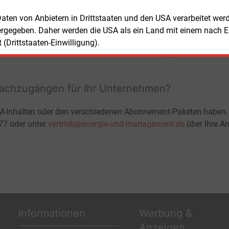
+ einmal täglich E&M daily
 Daten von Anbietern in Drittstaaten und den USA verarbeitet we
+ zwei Ausgaben der Zeitung E&M
ergegeben. Daher werden die USA als ein Land mit einem nach 
ohne automatische Verlängerung
JETZT KOSTENLOS TESTEN
LOGIN
(Drittstaaten-Einwilligung).
fachzugängen für Ihr Unternehmen?
M-Inhalten oder den verschiedenen Abonnement-Paketen haben.
-77 oder unter
vertrieb@energie-und-management.de
über Ihre An
Informationen
Werbung &
Anzeigen