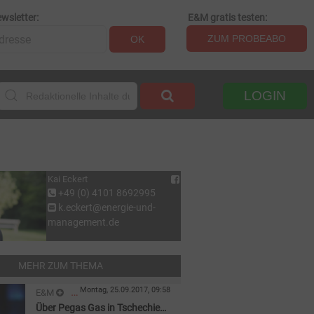
wsletter:
E&M gratis testen:
ZUM PROBEABO
OK
LOGIN
Kai Eckert
+49 (0) 4101 8692995
k.eckert@energie-und-
management.de
MEHR ZUM THEMA
Montag, 25.09.2017, 09:58
E&M
Über Pegas Gas in Tschechien
GAS