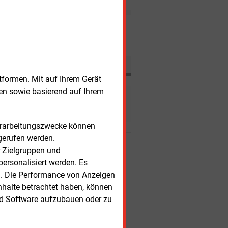
Gashandelsplattform Pegas
setzt neue Produkte für den
Terminmarkt im Gashandel
Nachrichten
auf.
tformen. Mit auf Ihrem Gerät
sen sowie basierend auf Ihrem
esen?
Verarbeitungszwecke können
gerufen werden.
r Kunden
r Zielgruppen und
ersonalisiert werden. Es
n. Die Performance von Anzeigen
nhalte betrachtet haben, können
nd Software aufzubauen oder zu