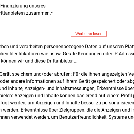
bt die Pegas in ihrer Ste
 Finanzierung unseres
rittanbietern zusammen.*
Alle 
Werbefrei lesen
rheben und verarbeiten personenbezogene Daten auf unseren Plat
chen Identifikatoren wie bspw. Geräte-Kennungen oder IP-Adres
e und weitere Nachrichten l
können wir und diese Drittanbieter ...
m Gerät speichern und/oder abrufen: Für die Ihnen angezeigten 
oder andere Informationen auf Ihrem Gerät gespeichert oder ab
E&M
sten Sie
kostenlos
Login fü
n und Inhalte, Anzeigen- und Inhaltsmessungen, Erkenntnisse übe
elen: Anzeigen und Inhalte können basierend auf einem Profil p
d unverbindlich
ügt werden, um Anzeigen und Inhalte besser zu personalisiere
werden. Erkenntnisse über Zielgruppen, die die Anzeigen und I
Zwei Wochen kostenfreier Zugang
önnen verwendet werden, um Benutzerfreundlichkeit, Systeme u
Zugang auf stündlich aktualisierte
Nachrichten mit Prognose- und
Marktdaten