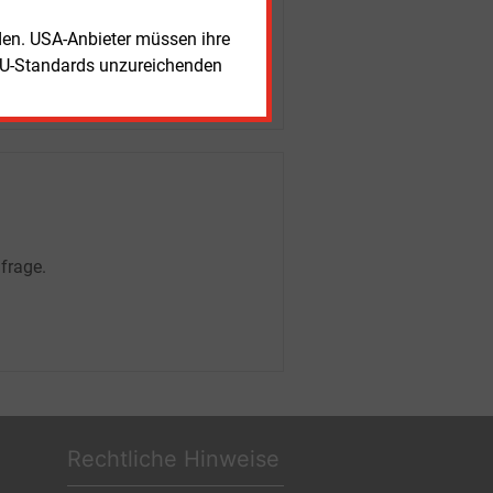
rden. USA-Anbieter müssen ihre
EU-Standards unzureichenden
frage.
Rechtliche Hinweise