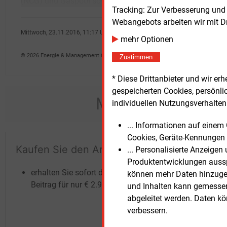
(NCG) und Gaspool sowie des TTF-
schrei
Tracking: Zur Verbesserung und
Webangebots arbeiten wir mit D
Mittwoch, 23.11.2016, 11:17 Uhr
mehr Optionen
Kai Eckert
© 2026 Energie & Management GmbH
Zustimmen
* Diese Drittanbieter und wir e
gespeicherten Cookies, persönli
Möchten Sie dies
individuellen Nutzungsverhalten 
... Informationen auf eine
Cookies, Geräte-Kennungen 
Kaufen Sie den Artikel
Te
... Personalisierte Anzeige
Produktentwicklungen ausspi
un
erhalten Sie sofort diesen redaktionellen
können mehr Daten hinzugef
Beitrag für nur €
2.98
und Inhalten kann gemessen 
abgeleitet werden. Daten k
verbessern.