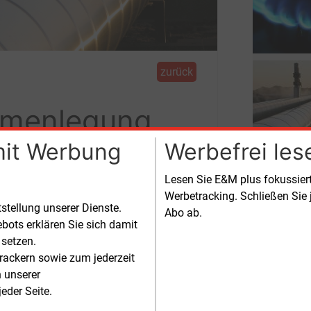
zurück
mmenlegung
mit Werbung
Werbefrei les
Lesen Sie E&M plus fokussie
Werbetracking. Schließen Sie 
ier von einer möglichen Fusion der
tstellung unserer Dienste.
Abo ab.
bots erklären Sie sich damit
 setzen.
rackern sowie zum jederzeit
n unserer
eder Seite.