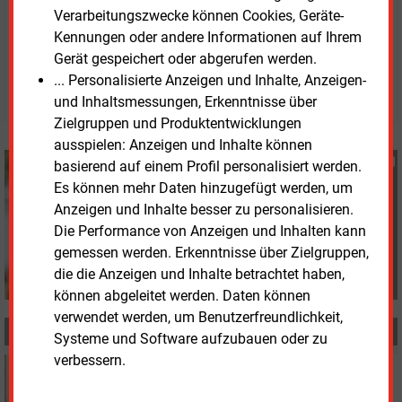
Verarbeitungszwecke können Cookies, Geräte-
Kennungen oder andere Informationen auf Ihrem
Dienstag, 3.02.2026, 13:41 Uhr
Gerät gespeichert oder abgerufen werden.
Susanne Harmsen
... Personalisierte Anzeigen und Inhalte, Anzeigen-
© 2026 Energie & Management GmbH
und Inhaltsmessungen, Erkenntnisse über
Zielgruppen und Produktentwicklungen
ausspielen: Anzeigen und Inhalte können
Susanne Harmsen
basierend auf einem Profil personalisiert werden.
+49 (0) 151 28207503
Es können mehr Daten hinzugefügt werden, um
s.harmsen@energie-
Anzeigen und Inhalte besser zu personalisieren.
und-management.de
Die Performance von Anzeigen und Inhalten kann
gemessen werden. Erkenntnisse über Zielgruppen,
die die Anzeigen und Inhalte betrachtet haben,
können abgeleitet werden. Daten können
verwendet werden, um Benutzerfreundlichkeit,
MEHR ZUM THEMA
Systeme und Software aufzubauen oder zu
verbessern.
Mittwoch, 17.06.2026, 16:28
PERSONALIE