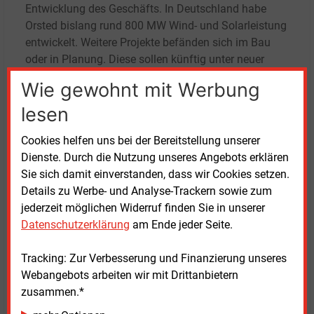
Entwicklung des Geschäfts. In Deutschland habe
Orsted bislang rund 800 MW Wind- und Solarleistung
entwickelt. Weitere Projekte befänden sich im Bau
oder in Planung. Diese sollen künftig unter neuer
Eigentümerschaft umgesetzt werden.
Wie gewohnt mit Werbung
Auch Kieran White, Senior Vice President Europa
lesen
Onshore bei Orsted, sieht in dem Eigentümerwechsel
Cookies helfen uns bei der Bereitstellung unserer
Chancen für weiteres Wachstum. „Mit CIP als neuem
Dienste. Durch die Nutzung unseres Angebots erklären
Eigentümer soll die Entwicklungspipeline
Sie sich damit einverstanden, dass wir Cookies setzen.
beschleunigt werden“, sagte er. In den kommenden
Details zu Werbe- und Analyse-Trackern sowie zum
Monaten werden ein neuer Firmenname und eine
jederzeit möglichen Widerruf finden Sie in unserer
neue Marke für das europäische Onshore-Geschäft
Datenschutzerklärung
am Ende jeder Seite.
vorgestellt. Unverändert blieben Mitarbeitende,
Vermögenswerte und Projekte, versicherte White.
Tracking: Zur Verbesserung und Finanzierung unseres
Webangebots arbeiten wir mit Drittanbietern
CIP ergänzt Portfolio
zusammen.*