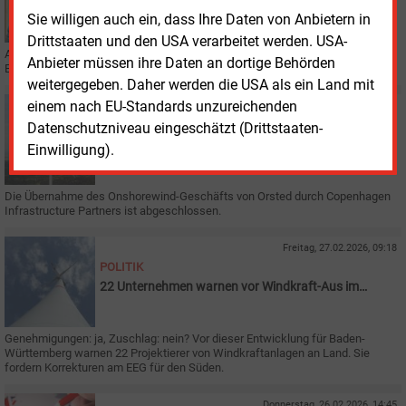
Orsted mit neuem Deutschland-Chef
Sie willigen auch ein, dass Ihre Daten von Anbietern in
Drittstaaten und den USA verarbeitet werden. USA-
Ab dem 1. Juli koordiniert Josche Muth die Aktivitäten des dänischen
Anbieter müssen ihre Daten an dortige Behörden
Energiekonzerns in Deutschland.
weitergegeben. Daher werden die USA als ein Land mit
einem nach EU-Standards unzureichenden
Montag, 4.05.2026, 12:19
WINDKRAFT
Datenschutzniveau eingeschätzt (Drittstaaten-
Orsted Onshore wird zu Perigus Energy
Einwilligung).
Die Übernahme des Onshorewind-Geschäfts von Orsted durch Copenhagen
Infrastructure Partners ist abgeschlossen.
Freitag, 27.02.2026, 09:18
POLITIK
22 Unternehmen warnen vor Windkraft-Aus im
Ländle
Genehmigungen: ja, Zuschlag: nein? Vor dieser Entwicklung für Baden-
Württemberg warnen 22 Projektierer von Windkraftanlagen an Land. Sie
fordern Korrekturen am EEG für den Süden.
Donnerstag, 26.02.2026, 14:45