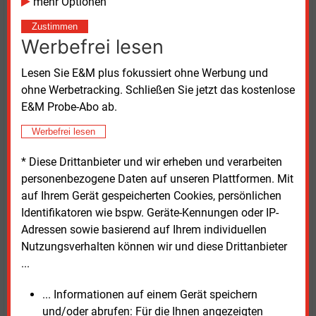
Trond Westlie, Chief Financial Officer von Orsted,
mehr Optionen
betont, das Onshore-Geschäft habe eine solide
Zustimmen
Projektbasis aufgebaut. Mit dem Verkauf könne
Werbefrei lesen
Orsted das Veräußerungsprogramm abschließen und
sich finanziell robuster aufstellen, während der Fokus
Lesen Sie E&M plus fokussiert ohne Werbung und
künftig auf Offshore-Wind liege. Unabhängig von
ohne Werbetracking. Schließen Sie jetzt das kostenlose
dem Verkauf in Europa betreibt Orsted weiterhin sein
E&M Probe-Abo ab.
Onshore-Geschäft in den USA. Dieses wird seit
Werbefrei lesen
Oktober 2025 als eigenständiges Unternehmen
geführt.
* Diese Drittanbieter und wir erheben und verarbeiten
personenbezogene Daten auf unseren Plattformen. Mit
Copenhagen Infrastructure Partners ist ein
auf Ihrem Gerät gespeicherten Cookies, persönlichen
international tätiger Infrastrukturinvestor mit
Identifikatoren wie bspw. Geräte-Kennungen oder IP-
Hauptsitz in Kopenhagen, der sich auf Energie-,
Adressen sowie basierend auf Ihrem individuellen
Transport- und Versorgungsinfrastruktur spezialisiert
Nutzungsverhalten können wir und diese Drittanbieter
hat.
...
Weitere
Informationen zum Verkauf der Onshore-
... Informationen auf einem Gerät speichern
Branche von Orsted
stehen im Internet bereit.
und/oder abrufen: Für die Ihnen angezeigten