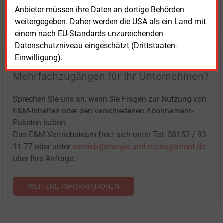
Anbieter müssen ihre Daten an dortige Behörden
LOGIN
weitergegeben. Daher werden die USA als ein Land mit
einem nach EU-Standards unzureichenden
Datenschutzniveau eingeschätzt (Drittstaaten-
Einwilligung).
Haben Sie Interesse an Content oder
Mehrfachzugängen für Ihr Unternehmen?
Sprechen Sie uns an, wenn Sie Fragen zur Nutzung von
E&M-Inhalten oder den verschiedenen Abonnement-
Paketen haben.
Das E&M-Vertriebsteam freut sich unter Tel. 08152 / 93
11-77 oder unter
vertrieb@energie-und-management.de
über Ihre Anfrage.
WEITERE INFORMATIONEN