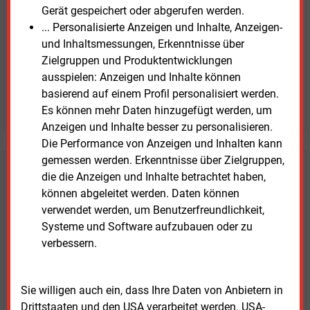
Gerät gespeichert oder abgerufen werden.
Zugang auf stündlich aktualisierte Nachrichten mit
... Personalisierte Anzeigen und Inhalte, Anzeigen-
Prognose- und Marktdaten
und Inhaltsmessungen, Erkenntnisse über
+ einmal täglich E&M daily
Zielgruppen und Produktentwicklungen
+ zwei Ausgaben der Zeitung E&M
ausspielen: Anzeigen und Inhalte können
ohne automatische Verlängerung
basierend auf einem Profil personalisiert werden.
JETZT KOSTENLOS TESTEN
Es können mehr Daten hinzugefügt werden, um
Anzeigen und Inhalte besser zu personalisieren.
Die Performance von Anzeigen und Inhalten kann
gemessen werden. Erkenntnisse über Zielgruppen,
Login für Kunden
die die Anzeigen und Inhalte betrachtet haben,
können abgeleitet werden. Daten können
verwendet werden, um Benutzerfreundlichkeit,
Systeme und Software aufzubauen oder zu
verbessern.
Sie willigen auch ein, dass Ihre Daten von Anbietern in
Drittstaaten und den USA verarbeitet werden. USA-