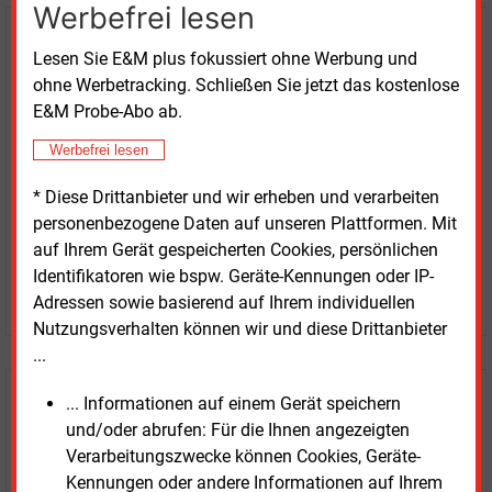
Werbefrei lesen
Kaufen Sie den Artikel
Lesen Sie E&M plus fokussiert ohne Werbung und
ohne Werbetracking. Schließen Sie jetzt das kostenlose
erhalten Sie sofort diesen redaktionellen Beitrag für
E&M Probe-Abo ab.
nur €
2.98
Werbefrei lesen
* Diese Drittanbieter und wir erheben und verarbeiten
personenbezogene Daten auf unseren Plattformen. Mit
auf Ihrem Gerät gespeicherten Cookies, persönlichen
Identifikatoren wie bspw. Geräte-Kennungen oder IP-
JETZT ARTIKEL KAUFEN
Adressen sowie basierend auf Ihrem individuellen
Nutzungsverhalten können wir und diese Drittanbieter
...
E&M
... Informationen auf einem Gerät speichern
Testen Sie
kostenlos und
und/oder abrufen: Für die Ihnen angezeigten
unverbindlich
Verarbeitungszwecke können Cookies, Geräte-
Kennungen oder andere Informationen auf Ihrem
Zwei Wochen kostenfreier Zugang