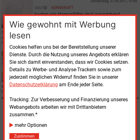
Donnerstag, 27.04.2017, 10:49
E&M
KERNKRAFT
Kosten von Atomunfällen sind unzureichend
abgesichert
Wie gewohnt mit Werbung
Die Atomkraftwerke in Deutschlands Nachbarländern sind laut einer Studie
lesen
allesamt nicht ausreichend versichert, um die Kosten eines schweren
nuklearen Unfalls zu decken.
Cookies helfen uns bei der Bereitstellung unserer
Dienste. Durch die Nutzung unseres Angebots erklären
Mittwoch, 19.04.2017, 12:24
Sie sich damit einverstanden, dass wir Cookies setzen.
E&M
STROMPREIS
Industrie spart 17 Mrd. Euro
Details zu Werbe- und Analyse-Trackern sowie zum
jederzeit möglichen Widerruf finden Sie in unserer
Datenschutzerklärung
am Ende jeder Seite.
Eine Kurzanalyse stellt dar, welche Summe Industrieunternehmen in
Deutschland 2016 durch Strompreisrabatte gespart hat.
Tracking: Zur Verbesserung und Finanzierung unseres
Webangebots arbeiten wir mit Drittanbietern
Möchten Sie diese und
zusammen.*
weitere Nachrichten lesen?
mehr Optionen
Zustimmen