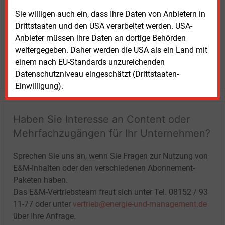
Sie willigen auch ein, dass Ihre Daten von Anbietern in
Drittstaaten und den USA verarbeitet werden. USA-
Anbieter müssen ihre Daten an dortige Behörden
weitergegeben. Daher werden die USA als ein Land mit
einem nach EU-Standards unzureichenden
LOGIN
Datenschutzniveau eingeschätzt (Drittstaaten-
Einwilligung).
Haben Sie Interesse an Content oder
Mehrfachzugängen für Ihr Unternehmen?
Sprechen Sie uns an, wenn Sie Fragen zur Nutzung von
E&M-Inhalten oder den verschiedenen Abonnement-
Paketen haben.
Das E&M-Vertriebsteam freut sich unter Tel. 08152 / 93
11-77 oder unter
vertrieb@energie-und-management.de
über Ihre Anfrage.