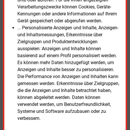
Verarbeitungszwecke können Cookies, Geräte-
E&M
Testen Sie
kostenlos und
Kennungen oder andere Informationen auf Ihrem
unverbindlich
Gerät gespeichert oder abgerufen werden.
... Personalisierte Anzeigen und Inhalte, Anzeigen-
Zwei Wochen kostenfreier Zugang
und Inhaltsmessungen, Erkenntnisse über
Zugang auf stündlich aktualisierte Nachrichten mit
Zielgruppen und Produktentwicklungen
Prognose- und Marktdaten
ausspielen: Anzeigen und Inhalte können
+ einmal täglich E&M daily
basierend auf einem Profil personalisiert werden.
+ zwei Ausgaben der Zeitung E&M
Es können mehr Daten hinzugefügt werden, um
ohne automatische Verlängerung
Anzeigen und Inhalte besser zu personalisieren.
JETZT KOSTENLOS TESTEN
Die Performance von Anzeigen und Inhalten kann
gemessen werden. Erkenntnisse über Zielgruppen,
die die Anzeigen und Inhalte betrachtet haben,
können abgeleitet werden. Daten können
verwendet werden, um Benutzerfreundlichkeit,
Login für Kunden
Systeme und Software aufzubauen oder zu
verbessern.