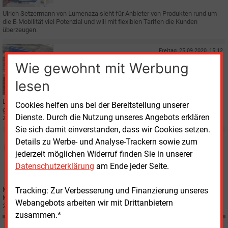
Ulrich Setzermann von Lumenaza sieht für Anbieter von Produkten rund um
die E-Mobilität viel Potenzial und will mit flexiblen Tarifen die Kunden
überzeugen.
Freitag, 25.09.2020, 15:12
E&M
ELEKTROFAHRZEUGE
Wie gewohnt mit Werbung
Viel Potenzial für E-Auto-Tarife
lesen
Lumenaza hat den E-Mobilitätsmarkt ins Visier genommen. Denn er zieht
Cookies helfen uns bei der Bereitstellung unserer
große Unternehmen an, und die Fahrzeuge eignen sich als Flexibilitätsoption
Dienste. Durch die Nutzung unseres Angebots erklären
zur Netzstabilisierung.
Sie sich damit einverstanden, dass wir Cookies setzen.
Dienstag, 28.07.2020, 12:38
Details zu Werbe- und Analyse-Trackern sowie zum
E&M
ERNEUERBARE ENERGIEN GESETZ
jederzeit möglichen Widerruf finden Sie in unserer
Einfacher Marktzugang für Ü-20-Solaranlagen und
Datenschutzerklärung
am Ende jeder Seite.
Windräder gefordert
Tracking: Zur Verbesserung und Finanzierung unseres
Mit dem Ende der EEG-Förderung endet für die Anlagen auch der privilegierte
Marktzugang. Deshalb könnten viele funktionstüchtige Stromerzeuger ab
Webangebots arbeiten wir mit Drittanbietern
2021 vom Netz gehen, warnt die Branche.
zusammen.*