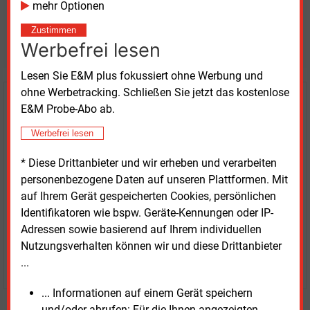
mehr Optionen
Möchten Sie diese und
Zustimmen
weitere Nachrichten lesen?
Werbefrei lesen
Lesen Sie E&M plus fokussiert ohne Werbung und
ohne Werbetracking. Schließen Sie jetzt das kostenlose
Kaufen Sie den Artikel
E&M Probe-Abo ab.
Werbefrei lesen
erhalten Sie sofort diesen redaktionellen Beitrag für
nur €
2.98
* Diese Drittanbieter und wir erheben und verarbeiten
personenbezogene Daten auf unseren Plattformen. Mit
auf Ihrem Gerät gespeicherten Cookies, persönlichen
Identifikatoren wie bspw. Geräte-Kennungen oder IP-
Adressen sowie basierend auf Ihrem individuellen
Nutzungsverhalten können wir und diese Drittanbieter
...
JETZT ARTIKEL KAUFEN
... Informationen auf einem Gerät speichern
und/oder abrufen: Für die Ihnen angezeigten