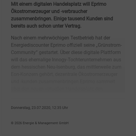
Mit einem digitalen Handelsplatz will Eprimo
Ökostromerzeuger und -verbraucher
zusammenbringen. Einige tausend Kunden sind
bereits auch schon unter Vertrag.
Nach einem mehrwöchigen Testbetrieb hat der
Energiediscounter Eprimo offiziell seine „Grünstrom-
Community“ gestartet. Über diese digitale Plattform
will das ehemalige Innogy-Tochterunternehmen aus
dem hessischen Neu-Isenburg, das mittlerweile zum
Eon-Konzern gehört, dezentrale Ökostromerzeuger
und -kunden zusammenbringen.Eprimo sammelt
über den neuen virtuellen Handelsplatz den
Donnerstag, 23.07.2020, 12:35 Uhr
Ralf K�pke
© 2026 Energie & Management GmbH