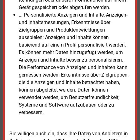
Zwei Wochen kostenfreier Zugang
Gerät gespeichert oder abgerufen werden.
Zugang auf stündlich aktualisierte Nachrichten mit
... Personalisierte Anzeigen und Inhalte, Anzeigen-
Prognose- und Marktdaten
und Inhaltsmessungen, Erkenntnisse über
+ einmal täglich E&M daily
Zielgruppen und Produktentwicklungen
+ zwei Ausgaben der Zeitung E&M
ausspielen: Anzeigen und Inhalte können
ohne automatische Verlängerung
basierend auf einem Profil personalisiert werden.
JETZT KOSTENLOS TESTEN
Es können mehr Daten hinzugefügt werden, um
Anzeigen und Inhalte besser zu personalisieren.
Die Performance von Anzeigen und Inhalten kann
gemessen werden. Erkenntnisse über Zielgruppen,
die die Anzeigen und Inhalte betrachtet haben,
Login für Kunden
können abgeleitet werden. Daten können
verwendet werden, um Benutzerfreundlichkeit,
Systeme und Software aufzubauen oder zu
verbessern.
Sie willigen auch ein, dass Ihre Daten von Anbietern in