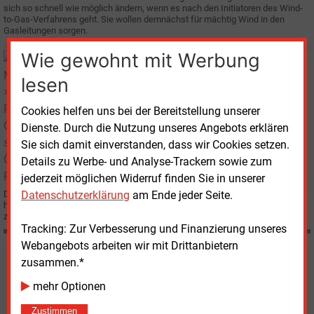
sich so schnell wie möglich ändern, wenn es nach den Initiatoren des Wind-
to-Gas-Verfahrens geht. Sie wollen demnächst für mächtig Wind in den
Gasleitungen sorgen.
Wie gewohnt mit Werbung
Mittwoch, 19.01.2011, 11:54
E&M
REGENERATIVE
lesen
Greenpeace sieht Ökostrom-Potenziale
Cookies helfen uns bei der Bereitstellung unserer
Dienste. Durch die Nutzung unseres Angebots erklären
Sie sich damit einverstanden, dass wir Cookies setzen.
Details zu Werbe- und Analyse-Trackern sowie zum
jederzeit möglichen Widerruf finden Sie in unserer
Die Umweltorganisation Greenpeace hat sich dafür ausgesprochen, 90 % der
Datenschutzerklärung
am Ende jeder Seite.
heute in Betrieb befindlichen Kohle- und Kernkraftwerke bis 2030 vom Netz
zu nehmen.
Tracking: Zur Verbesserung und Finanzierung unseres
Webangebots arbeiten wir mit Drittanbietern
zusammen.*
Möchten Sie diese und
mehr Optionen
weitere Nachrichten lesen?
Zustimmen