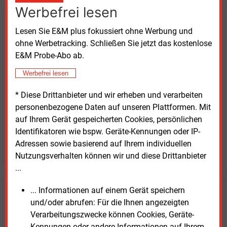
Werbefrei lesen
Kaufen Sie den Artikel
Lesen Sie E&M plus fokussiert ohne Werbung und
ohne Werbetracking. Schließen Sie jetzt das kostenlose
erhalten Sie sofort diesen redaktionellen Beitrag für
E&M Probe-Abo ab.
nur €
2.98
Werbefrei lesen
* Diese Drittanbieter und wir erheben und verarbeiten
personenbezogene Daten auf unseren Plattformen. Mit
auf Ihrem Gerät gespeicherten Cookies, persönlichen
Identifikatoren wie bspw. Geräte-Kennungen oder IP-
Adressen sowie basierend auf Ihrem individuellen
JETZT ARTIKEL KAUFEN
Nutzungsverhalten können wir und diese Drittanbieter
...
... Informationen auf einem Gerät speichern
E&M
Testen Sie
kostenlos und
und/oder abrufen: Für die Ihnen angezeigten
unverbindlich
Verarbeitungszwecke können Cookies, Geräte-
Kennungen oder andere Informationen auf Ihrem