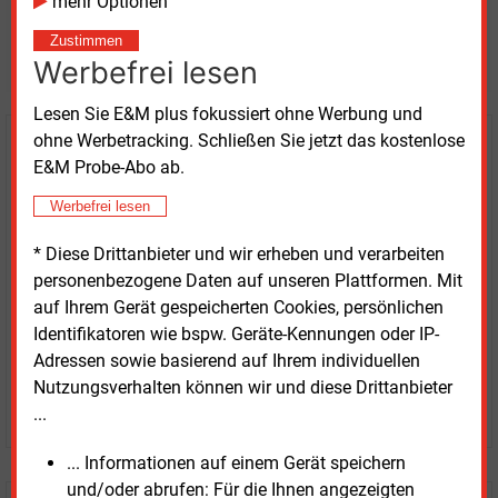
mehr Optionen
Möchten Sie diese und
Zustimmen
weitere Nachrichten lesen?
Werbefrei lesen
Lesen Sie E&M plus fokussiert ohne Werbung und
ohne Werbetracking. Schließen Sie jetzt das kostenlose
Kaufen Sie den Artikel
E&M Probe-Abo ab.
erhalten Sie sofort diesen redaktionellen Beitrag für
Werbefrei lesen
nur €
2.98
* Diese Drittanbieter und wir erheben und verarbeiten
personenbezogene Daten auf unseren Plattformen. Mit
auf Ihrem Gerät gespeicherten Cookies, persönlichen
Identifikatoren wie bspw. Geräte-Kennungen oder IP-
Adressen sowie basierend auf Ihrem individuellen
Nutzungsverhalten können wir und diese Drittanbieter
JETZT ARTIKEL KAUFEN
...
... Informationen auf einem Gerät speichern
und/oder abrufen: Für die Ihnen angezeigten