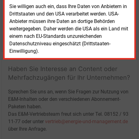
Sie willigen auch ein, dass Ihre Daten von Anbietern in
Drittstaaten und den USA verarbeitet werden. USA-
Anbieter müssen ihre Daten an dortige Behörden
weitergegeben. Daher werden die USA als ein Land mit
einem nach EU-Standards unzureichenden
LOGIN
Datenschutzniveau eingeschätzt (Drittstaaten-
Einwilligung).
Haben Sie Interesse an Content oder
Mehrfachzugängen für Ihr Unternehmen?
Sprechen Sie uns an, wenn Sie Fragen zur Nutzung von
E&M-Inhalten oder den verschiedenen Abonnement-
Paketen haben.
Das E&M-Vertriebsteam freut sich unter Tel. 08152 / 93
11-77 oder unter
vertrieb@energie-und-management.de
über Ihre Anfrage.