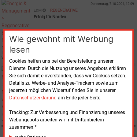
Donnerstag, 7.10.2004, 12:09
E&M
REGENERATIVE
Erfolg für Nordex
Wie gewohnt mit Werbung
lesen
Durch einen weiteren Auftrag aus Spanien hat die Nordex AG, Norderstedt,
ihren Auftragseingang im laufenden Geschäftsjahr um 55 % gegenüber dem
Vorjahr auf 230 Mio. Euro gesteigert.
Cookies helfen uns bei der Bereitstellung unserer
Dienste. Durch die Nutzung unseres Angebots erklären
Freitag, 25.06.2004, 12:17
Sie sich damit einverstanden, dass wir Cookies setzen.
E&M
PERSONALIE
Details zu Werbe- und Analyse-Trackern sowie zum
Nordex verstärkt Vorstand
jederzeit möglichen Widerruf finden Sie in unserer
Datenschutzerklärung
am Ende jeder Seite.
Tracking: Zur Verbesserung und Finanzierung unseres
Hansjörg Müller (38) wird den Vorstand der Nordex AG, Norderstedt, zum 1.
Webangebots arbeiten wir mit Drittanbietern
Juli erweitern.
zusammen.*