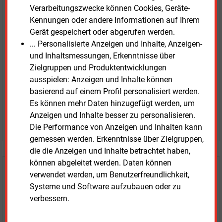
E&M
Verarbeitungszwecke können Cookies, Geräte-
Testen Sie
kostenlos und
Kennungen oder andere Informationen auf Ihrem
unverbindlich
Gerät gespeichert oder abgerufen werden.
... Personalisierte Anzeigen und Inhalte, Anzeigen-
Zwei Wochen kostenfreier Zugang
und Inhaltsmessungen, Erkenntnisse über
Zugang auf stündlich aktualisierte Nachrichten mit
Zielgruppen und Produktentwicklungen
Prognose- und Marktdaten
ausspielen: Anzeigen und Inhalte können
+ einmal täglich E&M daily
basierend auf einem Profil personalisiert werden.
+ zwei Ausgaben der Zeitung E&M
Es können mehr Daten hinzugefügt werden, um
ohne automatische Verlängerung
Anzeigen und Inhalte besser zu personalisieren.
JETZT KOSTENLOS TESTEN
Die Performance von Anzeigen und Inhalten kann
gemessen werden. Erkenntnisse über Zielgruppen,
die die Anzeigen und Inhalte betrachtet haben,
können abgeleitet werden. Daten können
Login für Kunden
verwendet werden, um Benutzerfreundlichkeit,
Systeme und Software aufzubauen oder zu
verbessern.