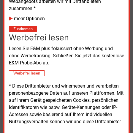
Webangebots arbeiten wir mit Drittanbietern
zusammen.*
Mehr Vorsorge gefordert
mehr Optionen
Dohler fordert dennoch mehr Vorsorge. Es sei
Zustimmen
sinnvoll, bereits jetzt über Instrumente zu sprechen,
Werbefrei lesen
die den Marktmechanismus erhalten und zugleich
zusätzliche Sicherheit für besondere Ereignisse
Lesen Sie E&M plus fokussiert ohne Werbung und
schaffen. Als Beispiel nennt er eine nationale,
ohne Werbetracking. Schließen Sie jetzt das kostenlose
strategische Gasreserve nach dem Vorbild der
E&M Probe-Abo ab.
Erdölreserve. Österreich verfüge bereits über ein
solches Modell. Dort werde bewusst Gas als Puffer
Werbefrei lesen
eingespeichert, das nur für Notfälle vorgesehen sei.
* Diese Drittanbieter und wir erheben und verarbeiten
Eine staatliche Stelle regle die Befüllung bestimmter
personenbezogene Daten auf unseren Plattformen. Mit
Volumina über Ausschreibungen.
auf Ihrem Gerät gespeicherten Cookies, persönlichen
Identifikatoren wie bspw. Geräte-Kennungen oder IP-
Unterstützung für eine stärkere politische Steuerung
Adressen sowie basierend auf Ihrem individuellen
kommt auch vom Branchenverband Initiative
Nutzungsverhalten können wir und diese Drittanbieter
Energien Speichern (Ines). Die Vertretung der
...
Betreiber von Gas- und Energiespeichern mahnte