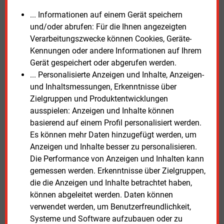
schon Mitte November 2025, dass die
... Informationen auf einem Gerät speichern
Speicherbefüllung für den Winter 2025/26 im Fall
und/oder abrufen: Für die Ihnen angezeigten
eines extrem kalten Winters trotz neuer LNG-
Verarbeitungszwecke können Cookies, Geräte-
Importkapazitäten nicht ausreiche. Ines-
Kennungen oder andere Informationen auf Ihrem
Geschäftsführer Sebastian Heinermann kritisierte
Gerät gespeichert oder abgerufen werden.
gegenüber E&M, dass die bestehenden politischen
... Personalisierte Anzeigen und Inhalte, Anzeigen-
Rahmenbedingungen nicht genutzt worden seien, um
und Inhaltsmessungen, Erkenntnisse über
höhere Füllstände sicherzustellen.
Zielgruppen und Produktentwicklungen
ausspielen: Anzeigen und Inhalte können
Heinermann verweist auf den Koalitionsvertrag der
basierend auf einem Profil personalisiert werden.
Bundesregierung aus SPD und Union. Darin kündigt
Es können mehr Daten hinzugefügt werden, um
die Bundesregierung an, Instrumente auf den Weg zu
Anzeigen und Inhalte besser zu personalisieren.
bringen, um eine versorgungssichere und
Die Performance von Anzeigen und Inhalten kann
kostengünstigere Befüllung der Gasspeicher
gemessen werden. Erkenntnisse über Zielgruppen,
sicherzustellen. Ein Vergleich mit anderen EU-
die die Anzeigen und Inhalte betrachtet haben,
Mitgliedstaaten zeige, dass politische
können abgeleitet werden. Daten können
Rahmenbedingungen die Wintervorsorge spürbar
verwendet werden, um Benutzerfreundlichkeit,
verbessern könnten, so Heinermann.
Systeme und Software aufzubauen oder zu