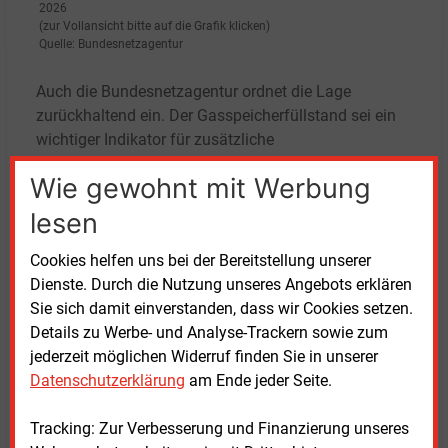
2026
(zur Vollansicht bitte auf die Grafik klicken)
Quelle: Bundesnetzagentur
Auch die Bundesnetzagentur ordnet die Lage
zurückhaltend ein. Der Gasspeicherfüllstand sei ein
wichtiger Indikator für zusätzliche
Versorgungsabsicherungen, jedoch nicht allein
Wie gewohnt mit Werbung
ausschlaggebend, teilt die Behörde mit. Deutschland
verfüge über ausreichende Import- und
lesen
Speichermöglichkeiten.
Cookies helfen uns bei der Bereitstellung unserer
Die Gaspreise bewegten sich in einem stabilen, leicht
Dienste. Durch die Nutzung unseres Angebots erklären
ansteigenden Korridor, was für Jahreszeit und
Sie sich damit einverstanden, dass wir Cookies setzen.
Witterung nicht ungewöhnlich sei. Diese Stabilität
Details zu Werbe- und Analyse-Trackern sowie zum
führe die Bundesnetzagentur unter anderem auf ein
jederzeit möglichen Widerruf finden Sie in unserer
ausreichendes Angebot am Weltmarkt zurück, das
Datenschutzerklärung
am Ende jeder Seite.
auch über LNG-Terminals importiert werde. Aktuell
gehe man von einer gesicherten Gasversorgung aus.
Tracking: Zur Verbesserung und Finanzierung unseres