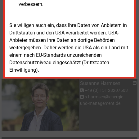
verbessern.
Der
Füllstand der Gasspeicher im
Jahresvergleich
steht auf der Internetseite der
Bundesnetzagentur zur Einsicht bereit.
Sie willigen auch ein, dass Ihre Daten von Anbietern in
Drittstaaten und den USA verarbeitet werden. USA-
Anbieter müssen ihre Daten an dortige Behörden
Freitag, 9.01.2026, 15:35 Uhr
weitergegeben. Daher werden die USA als ein Land mit
Susanne Harmsen
einem nach EU-Standards unzureichenden
© 2026 Energie & Management GmbH
Datenschutzniveau eingeschätzt (Drittstaaten-
Einwilligung).
Susanne Harmsen
+49 (0) 151 28207503
s.harmsen@energie-
und-management.de