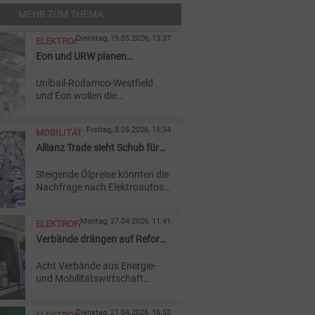
MEHR ZUM THEMA
Dienstag, 19.05.2026, 13:37
ELEKTROFAHRZEUGE
Eon und URW planen
Schnelllader an
Unibail-Rodamco-Westfield
Einkaufszentren
und Eon wollen die
Ladeinfrastruktur an vier
Einkaufszentren ausbauen.
Freitag, 8.05.2026, 15:34
MOBILITÄT
Geplant sind insgesamt 308
zusätzliche Schnellladepunkte.
Allianz Trade sieht Schub für
Elektromobilität
Steigende Ölpreise könnten die
Nachfrage nach Elektroautos
in Europa beschleunigen. Eine
Studie von Allianz Trade
Montag, 27.04.2026, 11:41
ELEKTROFAHRZEUGE
verweist zugleich auf Defizite
bei Ladepunkten und
Verbände drängen auf Reform
Stromnetzen.
beim Eichrecht
Acht Verbände aus Energie-
und Mobilitätswirtschaft
fordern schnelle Änderungen
beim Eichrecht, um Kosten für
Dienstag, 21.04.2026, 16:52