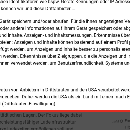
chen Identifikatoren wie bspw. Geräte-Kennungen oder IP-Adres
El
lhandel oder bei Einkaufszentren.
Fre
E&M
können wir und diese Drittanbieter ...
En
er hinaus beteilige sich Total Energies
Er
m Gerät speichern und/oder abrufen: Für die Ihnen angezeigten 
Fre
aatlich initiierten Förderprogrammen. Im
oder andere Informationen auf Ihrem Gerät gespeichert oder ab
St
n der Ausschreibung für das
n und Inhalte, Anzeigen- und Inhaltsmessungen, Erkenntnisse übe
So
chlandnetz erhielt das Unternehmen
Fre
E&M
elen: Anzeigen und Inhalte können basierend auf einem Profil p
den Zuschlag für den Bau und Betrieb
EV
ügt werden, um Anzeigen und Inhalte besser zu personalisiere
an
.100 Schnellladepunkten an 134
werden. Erkenntnisse über Zielgruppen, die die Anzeigen und I
Fre
E&M
orten. Diese sollen sowohl im ländlichen
So
önnen verwendet werden, um Benutzerfreundlichkeit, Systeme u
als auch in suburbanen und urbanen
Au
Fre
E&M
en entstehen. Ein Jahr später folgte laut
Be
nehmen ein weiterer Zuschlag für 166
Ho
llladepunkte entlang von Autobahnen.
Fre
E&M
 Daten von Anbietern in Drittstaaten und den USA verarbeitet we
Ce
ergegeben. Daher werden die USA als ein Land mit einem nach 
Ni
em neuen Standort in Berlin erweitert
(Drittstaaten-Einwilligung).
Fre
E&M
 Energies seine Präsenz in
En
städtischen Lagen. Der Fokus liege dabei
de
Fre
E&M
ochleistungsfähiger Ladeinfrastruktur,
Hi
urze Ladezeiten ermöglichen soll und