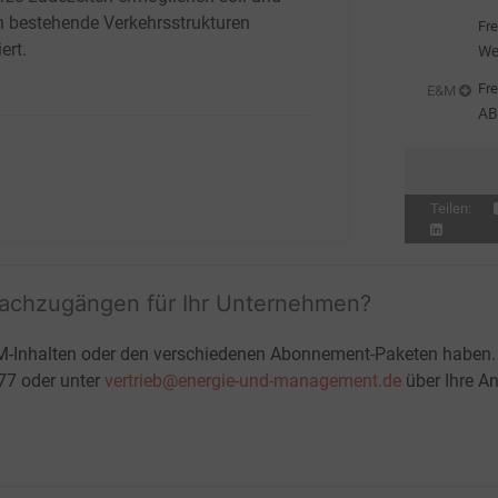
we
in bestehende Verkehrsstrukturen
Fre
iert.
We
Fre
E&M
AB
St
Teilen:
fachzugängen für Ihr Unternehmen?
M-Inhalten oder den verschiedenen Abonnement-Paketen haben.
-77 oder unter
vertrieb@energie-und-management.de
über Ihre An