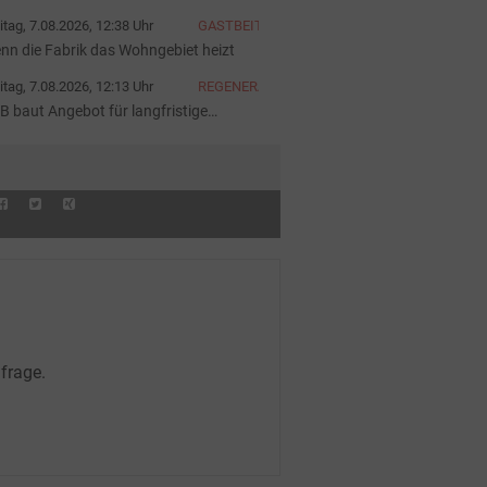
iter
itag, 7.08.2026, 12:38 Uhr
GASTBEITRAG
nn die Fabrik das Wohngebiet heizt
itag, 7.08.2026, 12:13 Uhr
REGENERATIVE
B baut Angebot für langfristige
rombeschaffung aus
frage.