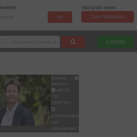
wsletter:
E&M gratis testen:
ZUM PROBEABO
OK
LOGIN
Susanne
Harmsen
+49 (0)
151
28207503
s.harmsen@energie-
und-
management.de