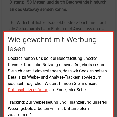
Distanz 150 Metern und durch Betonwände hindurch
an das Gateway senden könne.
Der Wirtschaftlichkeitsaspekt erstreckt sich auch auf
die Zeitersparnis beim Einbau und Anschluss an die
intelligenten Messsysteme und Gateways. Denn der
Wie gewohnt mit Werbung
zweiteilige Kommunikationsadapter lässt sich mit
lesen
wenigen Handgriffen auf die Gehäuse elektronischer
Stromzähler in den Wohneinheiten aufsetzen. Das ist
Cookies helfen uns bei der Bereitstellung unserer
die Sendeeinheit des Adapters. Der Empfänger lasse
Dienste. Durch die Nutzung unseres Angebots erklären
sich ebenso leicht anbringen, so Graen. Der
Sie sich damit einverstanden, dass wir Cookies setzen.
empfangende Wireless M-Bus setzt per „plug & play“
Details zu Werbe- und Analyse-Trackern sowie zum
direkt am Gateway auf und gibt die einlaufenden
jederzeit möglichen Widerruf finden Sie in unserer
Daten unmittelbar weiter.
Datenschutzerklärung
am Ende jeder Seite.
Im Moment, sagt Jan-Frederic Graen im Gespräch mit
Tracking: Zur Verbesserung und Finanzierung unseres
dieser Redaktion, sei der Adapter auf Zähler des
Webangebots arbeiten wir mit Drittanbietern
Herstellers EBZ zugeschnitten. Davon gebe es etwa
zusammen.*
eine halbe Million Exemplare in Deutschland,