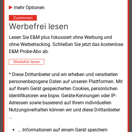
Tendenz steigend. Auf EHZ-Steckzähler sowie
mehr Optionen
Dreipunkt-Zähler etwa der DZG wolle Peer Metering
Zustimmen
sein Produkt künftig ebenfalls anpassen.
Werbefrei lesen
Smartoptimo-Geschäftsführer Fritz Wengeler zeigt
Lesen Sie E&M plus fokussiert ohne Werbung und
sich erfreut, dass die Testläufe mit 110 Modulen in
ohne Werbetracking. Schließen Sie jetzt das kostenlose
Osnabrück, Münster oder auch Kiel erfolgreich waren.
E&M Probe-Abo ab.
Sie hätten bewiesen, dass die Hardware in
Werbefrei lesen
verschiedenen Konstellationen kompatibel sei und
sich in die Prozesskette einfüge. Allein in Osnabrück
* Diese Drittanbieter und wir erheben und verarbeiten
könnte das Produkt von Peer Metering für 20 bis 30
personenbezogene Daten auf unseren Plattformen. Mit
Prozent des Wohnungsbestands infrage kommen,
auf Ihrem Gerät gespeicherten Cookies, persönlichen
sagt Tino Schmelzle, der Chef der Stadtwerke-
Identifikatoren wie bspw. Geräte-Kennungen oder IP-
Neztgesellschaft SWO Netz.
Adressen sowie basierend auf Ihrem individuellen
Nutzungsverhalten können wir und diese Drittanbieter
Inzwischen seien Anfragen für gut 550 Geräte bei
...
Peer Metering eingegangen, so Jan-Frederic Graen.
Gedacht sei es grundsätzlich für alle
... Informationen auf einem Gerät speichern