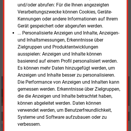
Messstellenbetreiber in Deutschland, auch werbliche.
und/oder abrufen: Für die Ihnen angezeigten
Zum Start der Serienproduktion wolle Peer Metering
Verarbeitungszwecke können Cookies, Geräte-
mehrere Zehntausend der Geräte anfertigen lassen,
Kennungen oder andere Informationen auf Ihrem
vollständig hierzulande hergestellt.
Gerät gespeichert oder abgerufen werden.
... Personalisierte Anzeigen und Inhalte, Anzeigen-
und Inhaltsmessungen, Erkenntnisse über
Mittwoch, 10.09.2025, 15:04 Uhr
Zielgruppen und Produktentwicklungen
Volker Stephan
ausspielen: Anzeigen und Inhalte können
© 2026 Energie & Management GmbH
basierend auf einem Profil personalisiert werden.
Es können mehr Daten hinzugefügt werden, um
Anzeigen und Inhalte besser zu personalisieren.
Volker Stephan
Die Performance von Anzeigen und Inhalten kann
+49 (0) 8152 9311 0
gemessen werden. Erkenntnisse über Zielgruppen,
info@energie-und-management.de
die die Anzeigen und Inhalte betrachtet haben,
können abgeleitet werden. Daten können
verwendet werden, um Benutzerfreundlichkeit,
MEHR ZUM THEMA
Systeme und Software aufzubauen oder zu
verbessern.
Mittwoch, 29.10.2025, 09:04