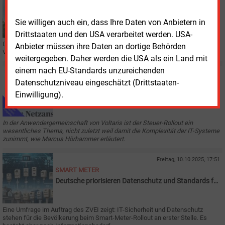
STROMNETZ
Eon modernisiert Netzkommunikation
Sie willigen auch ein, dass Ihre Daten von Anbietern in
Drittstaaten und den USA verarbeitet werden. USA-
Der finnische Ausrüster Nokia ertüchtigt das Telekommunikationsnetz der
Anbieter müssen ihre Daten an dortige Behörden
Verteilnetzbetreibergesellschaften von Eon.
weitergegeben. Daher werden die USA als ein Land mit
einem nach EU-Standards unzureichenden
Montag, 13.10.2025, 08:45
Datenschutzniveau eingeschätzt (Drittstaaten-
AUS DER ZEITUNG
Einwilligung).
„Sie können jetzt installieren“
In der Anwendergemeinschaft von Voltaris ist der Steuer-Rollout ein
wesentliches Thema, nicht zuletzt weil damit die Komplexität der IT-Systeme
zunimmt, wie Marcus Hörhammer erläutert.
Freitag, 10.10.2025, 17:51
SMART METER
Deutsche priorisieren Datenschutz und Standards für
Smart Meter
Eine Umfrage im Auftrag des ZVEI zeigt: IT-Sicherheit und Datenschutz
stehen für die Bevölkerung beim Smart-Meter-Rollout an erster Stelle. Es