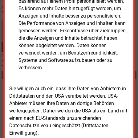
basierend auf einem Profil personalisiert werden.
Anna Mascolo wechselt von Shell zu Vestas und übernimmt die Leitung für
Es können mehr Daten hinzugefügt werden, um
Nord- und Mitteleuropa sowie das weltweite Offshore-Geschäft.
Anzeigen und Inhalte besser zu personalisieren.
Die Performance von Anzeigen und Inhalten kann
Montag, 3.08.2026, 16:50
gemessen werden. Erkenntnisse über Zielgruppen,
E&M
PERSONALIE
die die Anzeigen und Inhalte betrachtet haben,
Stadtwerke-Chef kündigt fast zwei Jahre im Voraus
können abgeleitet werden. Daten können
verwendet werden, um Benutzerfreundlichkeit,
Der Geschäftsführer-Vertrag einer schleswig-holsteinischen Stadtwerke-
Systeme und Software aufzubauen oder zu
Kooperation sieht die automatische Verlängerung vor, wenn niemand
kündigt. Jetzt hat der Amtsinhaber gekündigt.
verbessern.
Teilen:
Sie willigen auch ein, dass Ihre Daten von Anbietern in
Haben Sie Interesse an Content oder
Drittstaaten und den USA verarbeitet werden. USA-
Mehrfachzugängen für Ihr Unternehmen?
Anbieter müssen ihre Daten an dortige Behörden
weitergegeben. Daher werden die USA als ein Land mit
Sprechen Sie uns an, wenn Sie Fragen zur Nutzung von
einem nach EU-Standards unzureichenden
E&M-Inhalten oder den verschiedenen Abonnement-
Datenschutzniveau eingeschätzt (Drittstaaten-
Paketen haben.
Einwilligung).