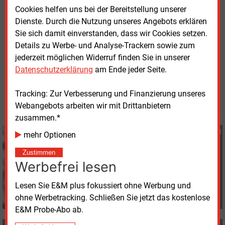
Cookies helfen uns bei der Bereitstellung unserer
Deutschland Transport Services GmbH, die von
Dienste. Durch die Nutzung unseres Angebots erklären
Hannover aus weite Teile des nordwestdeutschen
Sie sich damit einverstanden, dass wir Cookies setzen.
Ferngasnetzes betreibt.
Details zu Werbe- und Analyse-Trackern sowie zum
jederzeit möglichen Widerruf finden Sie in unserer
Donnerstag, 13.07.2023, 12:47 Uhr
Datenschutzerklärung
am Ende jeder Seite.
Katia Meyer-Tien
© 2026 Energie & Management GmbH
Tracking: Zur Verbesserung und Finanzierung unseres
Webangebots arbeiten wir mit Drittanbietern
zusammen.*
Katia Meyer-Tien
mehr Optionen
+49 (0) 8152 9311 21
Zustimmen
K.Meyer-Tien@energie-
Werbefrei lesen
und-management.de
Lesen Sie E&M plus fokussiert ohne Werbung und
ohne Werbetracking. Schließen Sie jetzt das kostenlose
E&M Probe-Abo ab.