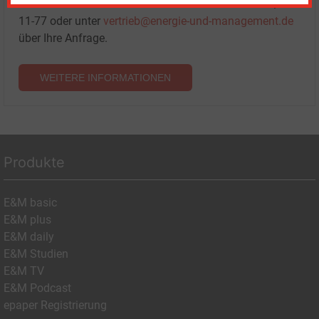
Das E&M-Vertriebsteam freut sich unter Tel. 08152 / 93
11-77 oder unter
vertrieb@energie-und-management.de
über Ihre Anfrage.
WEITERE INFORMATIONEN
Produkte
E&M basic
E&M plus
E&M daily
E&M Studien
E&M TV
E&M Podcast
epaper Registrierung