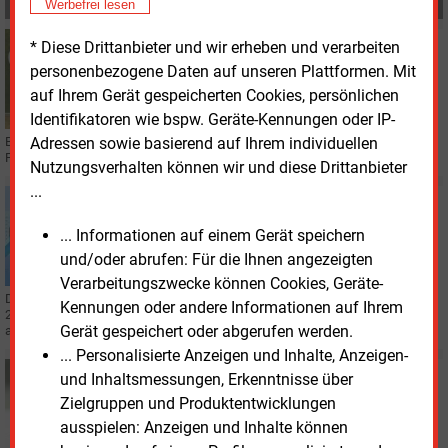
MEHR ZUM THEMA
Werbefrei lesen
Donnerstag, 15.06.2023, 10:35
* Diese Drittanbieter und wir erheben und verarbeiten
PERSONALIE
personenbezogene Daten auf unseren Plattformen. Mit
Wechsel in der Geschäftsführerung bei Gasunie
auf Ihrem Gerät gespeicherten Cookies, persönlichen
Deutschland
Identifikatoren wie bspw. Geräte-Kennungen oder IP-
Adressen sowie basierend auf Ihrem individuellen
Britta van Boven übernimmt zum 1. September den Chefposten bei dem
Fernleitungsnetzbetreiber in Hannover.
Nutzungsverhalten können wir und diese Drittanbieter
...
Mittwoch, 8.03.2023, 14:21
BILANZ
... Informationen auf einem Gerät speichern
Gasunie erzielt mehr Gewinn
und/oder abrufen: Für die Ihnen angezeigten
Verarbeitungszwecke können Cookies, Geräte-
Der niederländische Fernleitungsnetzbetreiber Gasunie hat die Bilanz für
Kennungen oder andere Informationen auf Ihrem
2022 vorgelegt. Seine Anteile an Nord Stream sind darin nun komplett
Gerät gespeichert oder abgerufen werden.
abgeschrieben.
... Personalisierte Anzeigen und Inhalte, Anzeigen-
Dienstag, 4.08.2026, 09:50
und Inhaltsmessungen, Erkenntnisse über
E&M
PERSONALIE
Zielgruppen und Produktentwicklungen
Neue Offshore-Chefin bei Vestas
ausspielen: Anzeigen und Inhalte können