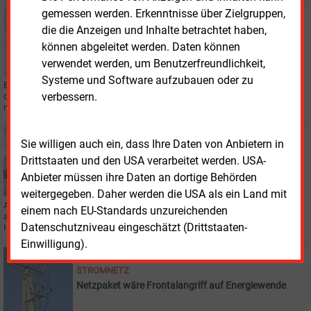
gemessen werden. Erkenntnisse über Zielgruppen,
Mittwoch, 1.04.2026, 12:20
die die Anzeigen und Inhalte betrachtet haben,
STROMNETZ
Amprion bindet Offshore-Strom über Leerrohre an
können abgeleitet werden. Daten können
verwendet werden, um Benutzerfreundlichkeit,
Systeme und Software aufzubauen oder zu
Ein geplantes Offshore-Netzanbindungssystem (ONAS) wird größtenteils in
verbessern.
den bereits geplanten Leerrohren von Korridor B realisiert, wie Amprion
mitteilt.
Freitag, 27.03.2026, 12:52
Sie willigen auch ein, dass Ihre Daten von Anbietern in
STROMNETZ
Drittstaaten und den USA verarbeitet werden. USA-
Allianz investiert ins deutsche Stromnetz
Anbieter müssen ihre Daten an dortige Behörden
weitergegeben. Daher werden die USA als ein Land mit
Allianz Global Investors erwirbt im Auftrag von Allianz-Gesellschaften Anteile
einem nach EU-Standards unzureichenden
an Amprion über die Talanx-Struktur. Beide Partner planen umfangreiche
Datenschutzniveau eingeschätzt (Drittstaaten-
Investitionen in den Netzausbau.
Einwilligung).
Mittwoch, 25.03.2026, 15:02
STROMNETZ
Netzpaket wäre Frontalangriff auf Energiewende