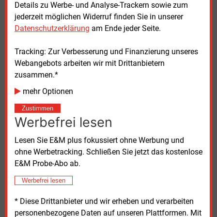
Details zu Werbe- und Analyse-Trackern sowie zum
jederzeit möglichen Widerruf finden Sie in unserer
Ende 2025 wurde das Gesetz zur Umsetzung der EU-
Datenschutzerklärung
am Ende jeder Seite.
Erneuerbaren-Richtlinie (RED 3) in den Bereichen
Windenergie auf See und Stromnetze verabschiedet
Tracking: Zur Verbesserung und Finanzierung unseres
und damit die Regelungen des
Webangebots arbeiten wir mit Drittanbietern
Energiewirtschaftsrechts in Deutschland angepasst.
zusammen.*
Mit der Gesetzesänderung sollen die
Genehmigungsverfahren auch im Bereich des
mehr Optionen
Stromnetzausbaus deutlich beschleunigt werden, um
Zustimmen
die gesteckten Klimaziele möglichst schnell zu
Werbefrei lesen
erreichen.
Lesen Sie E&M plus fokussiert ohne Werbung und
Der Entwurf der
Methode für Infrastrukturgebiete
ohne Werbetracking. Schließen Sie jetzt das kostenlose
steht im Internet bereit.
E&M Probe-Abo ab.
Werbefrei lesen
Dienstag, 31.03.2026, 13:44 Uhr
Susanne Harmsen
* Diese Drittanbieter und wir erheben und verarbeiten
© 2026 Energie & Management GmbH
personenbezogene Daten auf unseren Plattformen. Mit