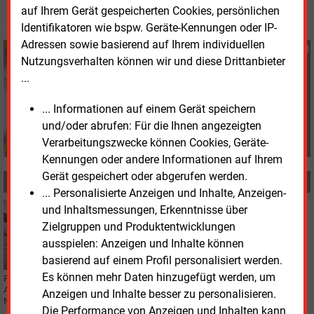
auf Ihrem Gerät gespeicherten Cookies, persönlichen
Identifikatoren wie bspw. Geräte-Kennungen oder IP-
Adressen sowie basierend auf Ihrem individuellen
Susanne Harmsen
Nutzungsverhalten können wir und diese Drittanbieter
+49 (0) 151 28207503
...
s.harmsen@energie-
und-management.de
... Informationen auf einem Gerät speichern
und/oder abrufen: Für die Ihnen angezeigten
Verarbeitungszwecke können Cookies, Geräte-
Kennungen oder andere Informationen auf Ihrem
Gerät gespeichert oder abgerufen werden.
MEHR ZUM THEMA
... Personalisierte Anzeigen und Inhalte, Anzeigen-
und Inhaltsmessungen, Erkenntnisse über
Donnerstag, 23.04.2026, 16:09
STROMNETZ
Zielgruppen und Produktentwicklungen
Netzbetreiber wollen bei Offshore-Kabeln
ausspielen: Anzeigen und Inhalte können
kooperieren
basierend auf einem Profil personalisiert werden.
Es können mehr Daten hinzugefügt werden, um
Fünf europäische Übertragungsnetzbetreiber haben in Madrid eine
Absichtserklärung zur Kooperation bei Offshore-Kabelprojekten in der
Anzeigen und Inhalte besser zu personalisieren.
Nordsee unterzeichnet.
Die Performance von Anzeigen und Inhalten kann