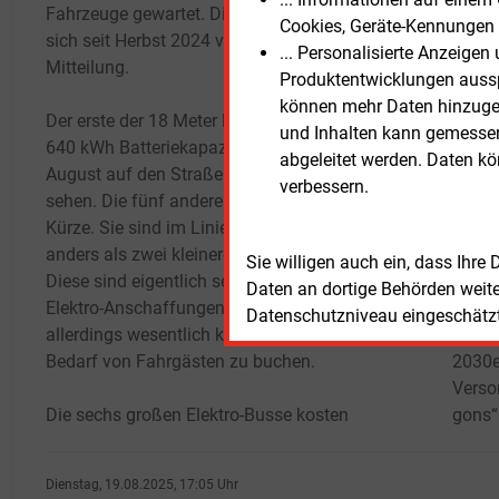
Fahrzeuge gewartet. Die Auslieferung habe
Vorer
Cookies, Geräte-Kennungen 
sich seit Herbst 2024 verzögert, heißt es in der
wir z
... Personalisierte Anzeige
Mitteilung.
aufba
Produktentwicklungen ausspi
zu di
können mehr Daten hinzugef
Der erste der 18 Meter langen E-Busse mit
und Inhalten kann gemessen 
640
kWh Batteriekapazität ist seit Mitte
Die e
abgeleitet werden. Daten k
August auf den Straßen der Kreisstadt zu
Liefe
verbessern.
sehen. Die fünf anderen Wagen folgen in
die e
Kürze. Sie sind im Linieneinsatz unterwegs,
14
Mo
anders als zwei kleinere Rufbusse („Rufus“).
Vorau
Sie willigen auch ein, dass Ihre
Diese sind eigentlich seit Juni 2025 die ersten
Sukze
Daten an dortige Behörden weit
Elektro-Anschaffungen in Neubrandenburg,
30
Di
Datenschutzniveau eingeschätzt 
allerdings wesentlich kleiner und nur auf
Fahrz
Bedarf von Fahrgästen zu buchen.
2030er
Versor
Die sechs großen Elektro-Busse kosten
gons“
Dienstag, 19.08.2025, 17:05 Uhr