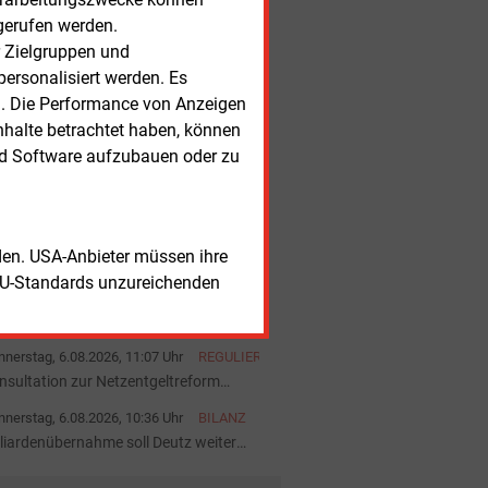
rmepumpen-Absatz steigt im ersten
gerufen werden.
lbjahr deutlich
r Zielgruppen und
nerstag, 6.08.2026, 15:11 Uhr
WINDKRAFT
ONSHORE
ersonalisiert werden. Es
ndenergieunternehmen vor
gentümerwechsel
n. Die Performance von Anzeigen
nerstag, 6.08.2026, 15:04 Uhr
ELEKTROFAHRZEUGE
nhalte betrachtet haben, können
Mobilität wird zur neuen Normalität
nd Software aufzubauen oder zu
nerstag, 6.08.2026, 14:29 Uhr
BETEILIGUNG
ivate Geldanlage Batteriespeicher
nerstag, 6.08.2026, 12:49 Uhr
BETEILIGUNG
rden. USA-Anbieter müssen ihre
vestoren übernehmen Mehrheit an
EU-Standards unzureichenden
pal-Anlagenportfolio
nerstag, 6.08.2026, 11:53 Uhr
F&E
sserstoff könnte Gasturbinen
hneller altern lassen
nerstag, 6.08.2026, 11:07 Uhr
REGULIERUNG
nsultation zur Netzentgeltreform
startet
nerstag, 6.08.2026, 10:36 Uhr
BILANZ
lliardenübernahme soll Deutz weiter
ärken