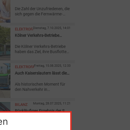
Fernwärme-Preise findet
Die Zahl der Unzufriedenen, die
Zulauf
sich gegen die Fernwärme-
Preise der Stadtwerke
Neubrandenburg zur Wehr
Dienstag, 7.10.2025, 14:01
ELEKTROFAHRZEUGE
setzen, wächst. Einer
Sammelklage sind inzwischen
Kölner Verkehrs-Betriebe
über 300 Menschen
steigen auf Elektrobusse um
beigetreten.
Die Kölner Verkehrs-Betriebe
haben das Ziel, ihre Busflotte
bis zum Jahr 2030 vollständig
auf mit Batterie betriebene
Freitag, 15.08.2025, 12:33
ELEKTROFAHRZEUGE
Elektrobusse umzustellen.
Auch Kaiserslautern lässt die
ersten E-Busse vom Hof
Als historischen Moment für
den Nahverkehr in
Kaiserslautern feiert der
Versorger in der pfälzischen
Montag, 28.07.2025, 11:21
BILANZ
Stadt den Einsatz der ersten
Elektro-Busse. Dabei kommt
Rückläufiges Ergebnis der SW
der Moment mit Verzögerung.
Tübingen nach der
en
Die Stadtwerke Tübingen
Energiekrise
(SWT) erreichten 2024 ein