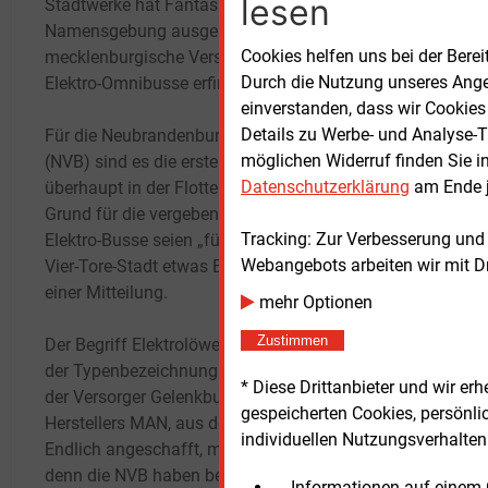
lesen
Stadtwerke hat Fantasie bei der
Einfü
Namensgebung ausgelöst. Der
Ladei
Cookies helfen uns bei der Berei
mecklenburgische Versorger ist für seine
Betri
Durch die Nutzung unseres Ange
Elektro-Omnibusse erfinderisch geworden.
Lade-
einverstanden, dass wir Cookies
Details zu Werbe- und Analyse-T
Für die Neubrandenburger Verkehrsbetriebe
Währe
möglichen Widerruf finden Sie i
(NVB) sind es die ersten sechs E-Busse
der Um
Datenschutzerklärung
am Ende j
überhaupt in der Flotte. Und das sei auch der
Elektr
Grund für die vergebenen E-Namen. Denn
begin
Tracking: Zur Verbesserung und
Elektro-Busse seien „für den Busverkehr der
erst 
Webangebots arbeiten wir mit D
Vier-Tore-Stadt etwas Besonderes“, heißt es in
auf A
einer Mitteilung.
mehr Optionen
Zunäc
Zustimmen
Der Begriff Elektrolöwen leitet sich zudem von
Ergeb
der Typenbezeichnung ab. Angeschafft hat
Fraun
* Diese Drittanbieter und wir e
der Versorger Gelenkbus-Modelle des
Antri
gespeicherten Cookies, persönli
Herstellers MAN, aus der „Lion’s-City“-Reihe.
auf d
individuellen Nutzungsverhalten 
Endlich angeschafft, möchte man sagen –
aussc
denn die NVB haben beinahe ein Jahr auf die
gekrö
... Informationen auf eine