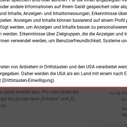
fahrung mit Hochvolt-Technik mussten
Wä
oder andere Informationen auf Ihrem Gerät gespeichert oder ab
udem parallel die Ladeinfrastruktur neu
Ha
n und Inhalte, Anzeigen- und Inhaltsmessungen, Erkenntnisse übe
Don
E&M
uen“, so ein Sprecher des Unternehmens
elen: Anzeigen und Inhalte können basierend auf einem Profil p
Wi
eser Redaktion.
Ei
ügt werden, um Anzeigen und Inhalte besser zu personalisiere
Don
E&M
werden. Erkenntnisse über Zielgruppen, die die Anzeigen und I
E-
uropaweite Ausschreibung und die
önnen verwendet werden, um Benutzerfreundlichkeit, Systeme u
rung verzögerten sich schließlich über
Don
rwartete Zeitspanne von insgesamt
Pr
naten hinaus. Nun aber seien die
Don
E&M
ssetzungen für den Linienbetrieb erfüllt.
 Daten von Anbietern in Drittstaaten und den USA verarbeitet we
In
ssive wollen die Stadtwerke alle zuvor
ergegeben. Daher werden die USA als ein Land mit einem nach 
En
Don
E&M
eselbusse durch vollelektrische
(Drittstaaten-Einwilligung).
Wa
euge ersetzen, dies soll Anfang der
sc
-Jahre erreicht sein. Pro Jahr strebt der
Don
E&M
ger bis zu vier neue „E-milias“ und „E-
Ko
 an.
ge
Don
Mi
st