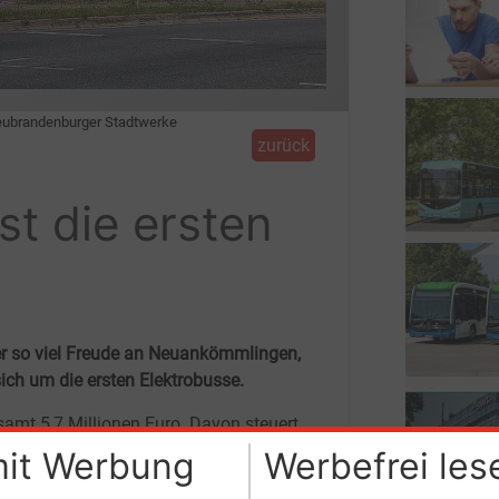
Neubrandenburger Stadtwerke
zurück
t die ersten
ger so viel Freude an Neuankömmlingen,
ich um die ersten Elektrobusse.
samt 5,7
Millionen Euro. Davon steuert
andkreis Mecklenburgische Seenplatte
mit Werbung
Werbefrei les
llionen Euro bei. Die NVB greifen in der