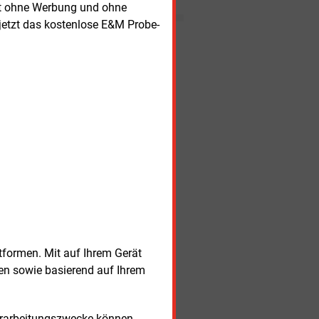
leicht positives Ergebnis. Die
rt ohne Werbung und ohne
Nachwirkungen der
jetzt das kostenlose E&M Probe-
Energiekrise und hohe Kosten
Nachrichten
für Bus und Bäder schlugen
sich im Jahresergebnis nieder.
nerstag, 6.08.2026, 16:39 Uhr
MARKTKOMMENTAR
tze und LNG-Sorgen treiben Preise
nerstag, 6.08.2026, 16:34 Uhr
WINDKRAFT
OFFSHORE
E zieht sich aus US-Offshore-Wind
rück
nerstag, 6.08.2026, 16:32 Uhr
KLIMASCHUTZ
ichter zum CO2-Fußabdruck
nerstag, 6.08.2026, 16:18 Uhr
VERTRIEB
an B mit starkem Wachstum
nerstag, 6.08.2026, 16:08 Uhr
WINDKRAFT
oßauftrag für Nordex aus der Türkei
tformen. Mit auf Ihrem Gerät
sen sowie basierend auf Ihrem
nerstag, 6.08.2026, 15:33 Uhr
REGULIERUNG
ndesnetzagentur konkretisiert Regeln
 Batteriespeichern
nerstag, 6.08.2026, 15:25 Uhr
WÄRME
Verarbeitungszwecke können