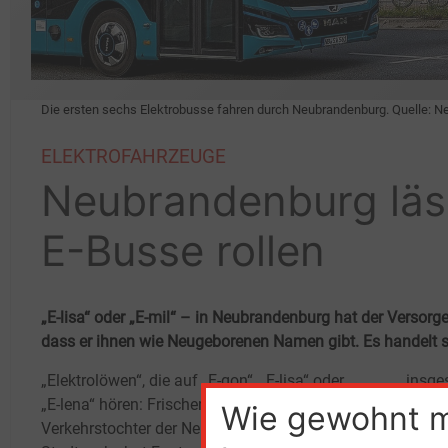
Die ersten sechs Elektrobusse fahren durch Neubrandenburg. Quelle: 
ELEKTROFAHRZEUGE
Neubrandenburg läss
E-Busse rollen
„E-lisa“ oder „E-mil“ – in Neubrandenburg hat der Versor
dass er ihnen wie Neugeborenen Namen gibt. Es handelt s
„Elektrolöwen“, die auf „E-gon“, „E-lisa“ oder
insge
„E-lena“ hören: Frischer Zuwachs bei der
der L
Wie gewohnt 
Verkehrstochter der Neubrandenburger
1,2
Mi