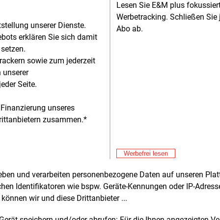
hrungsphase noch auf eine mobile
Lesen Sie E&M plus fokussie
nfrastruktur zurück. Auf dem
Werbetracking. Schließen Sie 
tstellung unserer Dienste.
ebshof entstehen sukzessive moderne
Abo ab.
Alle 
bots erklären Sie sich damit
 und Wartungsanlagen.
 setzen.
Don
E&M
rackern sowie zum jederzeit
nd andere Kommunen seit Jahren mit
Hi
n unserer
stellung ihrer Flotten von Diesel- auf
Don
E&M
eder Seite.
o- oder Wasserstoff-Antriebe setzen,
RW
nt die Entwicklung in Neubrandenburg
zu
Don
 Finanzierung unseres
E&M
jetzt. Dafür gibt der Kommunalversorger
Le
rittanbietern zusammen.*
nfrage mehrere Gründe an.
Don
E&M
hst warteten die Stadtwerke die
Pl
Werbefrei lesen
nisse einer Machbarkeitsstudie eines
Don
E&M
hofer-Instituts über geeignete
Gr
rheben und verarbeiten personenbezogene Daten auf unseren Plat
ebsformen ab. Dann begaben sie sich
chen Identifikatoren wie bspw. Geräte-Kennungen oder IP-Adres
Don
E&M
ie Suche nach Geldgebern, die
können wir und diese Drittanbieter ...
Bu
hließlich auf Landkreisebene von
Erfolg
zu
nt war. „Als kleines Unternehmen ohne
Don
E&M
m Gerät speichern und/oder abrufen: Für die Ihnen angezeigten 