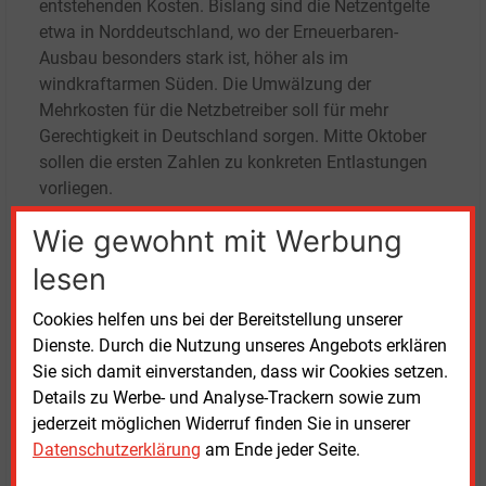
entstehenden Kosten. Bislang sind die Netzentgelte
etwa in Norddeutschland, wo der Erneuerbaren-
Ausbau besonders stark ist, höher als im
windkraftarmen Süden. Die Umwälzung der
Mehrkosten für die Netzbetreiber soll für mehr
Gerechtigkeit in Deutschland sorgen. Mitte Oktober
sollen die ersten Zahlen zu konkreten Entlastungen
vorliegen.
Wie gewohnt mit Werbung
Aufschläge für besondere Netznutzung bei allen
Stromverbrauchern sollen die Entlastungsbeträge
lesen
refinanzieren. Die ÜNB wollen diesen Aufschlag am
25. Oktober veröffentlichen. Start der Neuregelung
Cookies helfen uns bei der Bereitstellung unserer
soll am 1. Januar 2025 sein. Vorgesehene Rabatte
Dienste. Durch die Nutzung unseres Angebots erklären
für energieintensive Unternehmen, die ihre Produktion
Sie sich damit einverstanden, dass wir Cookies setzen.
flexibel an der Höhe der Stromkosten ausrichten,
Details zu Werbe- und Analyse-Trackern sowie zum
haben zu teilweise deutlicher Kritik geführt.
jederzeit möglichen Widerruf finden Sie in unserer
Datenschutzerklärung
am Ende jeder Seite.
Derweil ist es für den Bundesverband Erneuerbare