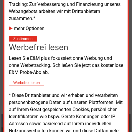
Energie (BEE) an der Zeit, die Debatte um eine
Tracking: Zur Verbesserung und Finanzierung unseres
Aufteilung der einheitlichen Strompreiszone
Webangebots arbeiten wir mit Drittanbietern
„endgültig ad acta zu legen“, so BEE-Geschäftsführer
zusammen.*
Wolfram Axthelm. Die Kosten für
mehr Optionen
Ausgleichsmaßnahmen im Netz (Redispatch) würden
Zustimmen
nun um rund 9 Milliarden Euro sinken, so die
Werbefrei lesen
Prognose der ÜNB für die Jahre 2025 bis 2028.
Damit sei ein wichtiges Argument der Befürworter
Lesen Sie E&M plus fokussiert ohne Werbung und
von Strompreiszonen „abgeräumt“.
ohne Werbetracking. Schließen Sie jetzt das kostenlose
E&M Probe-Abo ab.
Dienstag, 1.10.2024, 16:39 Uhr
Werbefrei lesen
Volker Stephan
© 2026 Energie & Management GmbH
* Diese Drittanbieter und wir erheben und verarbeiten
personenbezogene Daten auf unseren Plattformen. Mit
auf Ihrem Gerät gespeicherten Cookies, persönlichen
Identifikatoren wie bspw. Geräte-Kennungen oder IP-
Volker Stephan
Adressen sowie basierend auf Ihrem individuellen
+49 (0) 8152 9311 0
Nutzungsverhalten können wir und diese Drittanbieter
info@energie-und-management.de