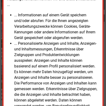
...
... Informationen auf einem Gerät speichern
MEHR ZUM THEMA
und/oder abrufen: Für die Ihnen angezeigten
Verarbeitungszwecke können Cookies, Geräte-
Donnerstag, 21.08.2025, 17:21
Kennungen oder andere Informationen auf Ihrem
STROMNETZ
EWE-Chef Dohler gegen Stromzonen-Teilung
Gerät gespeichert oder abgerufen werden.
... Personalisierte Anzeigen und Inhalte, Anzeigen-
und Inhaltsmessungen, Erkenntnisse über
Bundesländer aus dem Norden Deutschlands befürworten mehrere
Zielgruppen und Produktentwicklungen
Strompreiszonen statt einer großen. Sie hoffen auf niedrigere Strompreise.
EWE hat an der Idee Zweifel.
ausspielen: Anzeigen und Inhalte können
basierend auf einem Profil personalisiert werden.
Montag, 28.04.2025, 16:42
Es können mehr Daten hinzugefügt werden, um
STROM
Anzeigen und Inhalte besser zu personalisieren.
Preiszonen-Split brächte 339 Millionen Euro
Die Performance von Anzeigen und Inhalten kann
gemessen werden. Erkenntnisse über Zielgruppen,
Berechnungen der europäischen Übertragungsnetzbetreiber zeigen, dass
die die Anzeigen und Inhalte betrachtet haben,
eine Teilung Deutschlands in Preiszonen 2025 bis zu 339 Millionen Euro
einbrächte. Branchenvertreter winken ab.
können abgeleitet werden. Daten können
verwendet werden, um Benutzerfreundlichkeit,