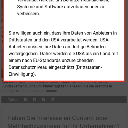
Dienstag, 3.12.2024, 10:39
Systeme und Software aufzubauen oder zu
PERSONALIE
verbessern.
Vom COO zum Chef des größten
Übertragungsnetzbetreibers
Tim Meyerjürgens wird zum Jahreswechsel CEO des deutschen Teils von
Sie willigen auch ein, dass Ihre Daten von Anbietern in
Tennet. Tennet Germany ist dann keine Tochter des niederländischen ÜNB
Drittstaaten und den USA verarbeitet werden. USA-
Tennet mehr, sondern eine Schwester.
Anbieter müssen ihre Daten an dortige Behörden
weitergegeben. Daher werden die USA als ein Land mit
Dienstag, 22.10.2024, 11:00
STROMNETZ
einem nach EU-Standards unzureichenden
Netzbetreiber sehen sich in falsches Licht gerückt
Datenschutzniveau eingeschätzt (Drittstaaten-
Einwilligung).
Gibt es zu viele kleine Netzbetreiber? Nein, meint eine Initiative im
Bundesverband Edna und hinterfragt zehn Thesen, die die Branche in
schrägem Licht erscheinen lassen.
Teilen:
Haben Sie Interesse an Content oder
Mehrfachzugängen für Ihr Unternehmen?