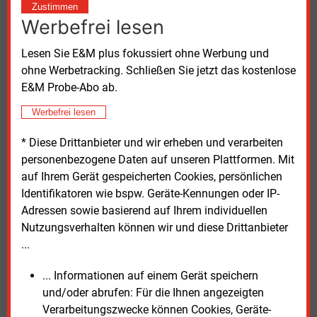
Zustimmen
differenzieren.
Werbefrei lesen
Zudem könnten Netzbetreiber Gebiete als
Lesen Sie E&M plus fokussiert ohne Werbung und
kapazitätslimitiert ausweisen. Neue Anlagen
ohne Werbetracking. Schließen Sie jetzt das kostenlose
müssten dann unter Umständen Redispatchrisiken
E&M Probe-Abo ab.
tragen, ohne dafür entschädigt zu werden. Ziel ist es,
Werbefrei lesen
Kosten zu senken und den Zubau stärker an
verfügbare Netzkapazitäten zu koppeln. Weitere
* Diese Drittanbieter und wir erheben und verarbeiten
geplante Regelungen betreffen standardisierte
personenbezogene Daten auf unseren Plattformen. Mit
Anschlussverfahren, Priorisierungskriterien sowie
auf Ihrem Gerät gespeicherten Cookies, persönlichen
mehr Transparenz über verfügbare Kapazitäten.
Identifikatoren wie bspw. Geräte-Kennungen oder IP-
Netzbetreiber sollen entsprechende Informationen
Adressen sowie basierend auf Ihrem individuellen
zentral veröffentlichen, um
Nutzungsverhalten können wir und diese Drittanbieter
Investitionsentscheidungen zu erleichtern.
...
In der Branche stoßen diese Ansätze teilweise auf
... Informationen auf einem Gerät speichern
Kritik. Verbände sehen grundlegende Prinzipien wie
und/oder abrufen: Für die Ihnen angezeigten
den Einspeisevorrang unter Druck und warnen vor
Verarbeitungszwecke können Cookies, Geräte-