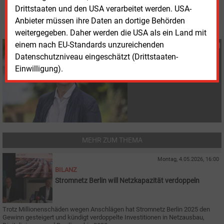
© 2026 Energie & Management GmbH
Drittstaaten und den USA verarbeitet werden. USA-
Anbieter müssen ihre Daten an dortige Behörden
weitergegeben. Daher werden die USA als ein Land mit
einem nach EU-Standards unzureichenden
Susanne Harmsen
Datenschutzniveau eingeschätzt (Drittstaaten-
+49 (0) 151 28207503
Einwilligung).
s.harmsen@energie-
und-management.de
MEHR ZUM THEMA
Montag, 4.05.2026, 16:00
BILANZ
Stromnetz Berlin will Netzkapazität verdoppeln
Trotz Millionenschäden wegen Anschlägen hat Stromnetz Berlin 2025 den
Gewinn gesteigert und kündigt verdoppelte Investitionen in Netzausbau,