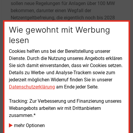
sollen neue Regelungen für Anlagen über 100
MW
bekommen, darunter einen Wegfall der
Netzentgeltbefreiung, die eigentlich noch bis 2028
gilt. Bestehende Projekte sollen nach aktuellem
Wie gewohnt mit Werbung
Stand in das neue System überführt werden, während
lesen
bereits zugesagte Kapazitäten gültig bleiben, sagte
Scholtka.
Cookies helfen uns bei der Bereitstellung unserer
Dienste. Durch die Nutzung unseres Angebots erklären
Redispatchkosten senken
Sie sich damit einverstanden, dass wir Cookies setzen.
Details zu Werbe- und Analyse-Trackern sowie zum
Für 2025 werden Redispatchkosten von rund
jederzeit möglichen Widerruf finden Sie in unserer
2,7
Milliarden Euro erwartet. Diese versucht das
Datenschutzerklärung
am Ende jeder Seite.
Netzpaket aus dem Bundeswirtschaftsministerium
zu senken. Es wurde in einem Referentenentwurf an
Tracking: Zur Verbesserung und Finanzierung unseres
die Öffentlichkeit gebracht, obwohl es noch keinen
Webangebots arbeiten wir mit Drittanbietern
offiziellen Gesetzentwurf gibt, sagte Rechtsanwältin
zusammen.*
Franziska Rothe. Der Entwurf sieht unter anderem
mehr Optionen
vor, Baukostenzuschüsse künftig auch für
Erzeugungsanlagen zu ermöglichen und regional zu