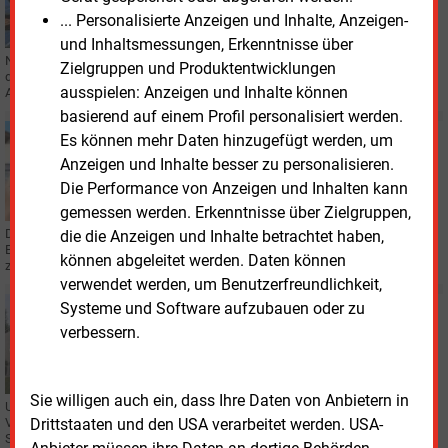
Prosumer-Initiative für Stadtwerke gestartet
... Personalisierte Anzeigen und Inhalte, Anzeigen-
und Inhaltsmessungen, Erkenntnisse über
Neue Geschäftsmodelle rund um Prosumer rücken für Stadtwerke stärker in
Zielgruppen und Produktentwicklungen
den Fokus. Eine Initiative soll helfen, Strategien zu entwickeln und
ausspielen: Anzeigen und Inhalte können
Anwendungen wirtschaftlich einzuordnen.
basierend auf einem Profil personalisiert werden.
Mittwoch, 1.04.2026, 11:02
Es können mehr Daten hinzugefügt werden, um
SMART HOME
Anzeigen und Inhalte besser zu personalisieren.
Naturstrom und Lumenhaus bündeln Angebote
Die Performance von Anzeigen und Inhalten kann
gemessen werden. Erkenntnisse über Zielgruppen,
Die Naturstrom AG und Lumenhaus verknüpfen Tarif und
die die Anzeigen und Inhalte betrachtet haben,
Energiemanagement, um Eigenheime effizienter zu steuern und Stromkosten
können abgeleitet werden. Daten können
zu senken. Zudem werde das Netz entlastet.
verwendet werden, um Benutzerfreundlichkeit,
Systeme und Software aufzubauen oder zu
Montag, 23.03.2026, 15:25
STROMTARIFE
verbessern.
Verbraucherzentrale sieht Transparenzlücken bei
Wärmpumpentarifen
Sie willigen auch ein, dass Ihre Daten von Anbietern in
Unklare Berechnungsgrundlagen, fehlende Informationen: Die
Drittstaaten und den USA verarbeitet werden. USA-
Verbraucherzentrale Nordrhein-Westfalen sieht große Defizite bei
Stromtarifen für Wärmepumpen.