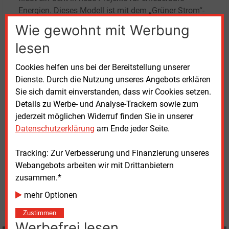
Energien. Dieses Modell ist mit dem „Grüner Strom“-
Label zertifiziert, das unter anderem von den
Wie gewohnt mit Werbung
Umweltverbänden BUND und Nabu getragen wird.
lesen
„Die aktuelle Energiekrise ist die zweite innerhalb
Cookies helfen uns bei der Bereitstellung unserer
weniger Jahre. Das verunsichert viele Verbraucher
Dienste. Durch die Nutzung unseres Angebots erklären
und Verbraucherinnen“, sagte Oliver Hummel,
Sie sich damit einverstanden, dass wir Cookies setzen.
Vorstandsvorsitzender der Naturstrom AG. „Mit dem
Details zu Werbe- und Analyse-Trackern sowie zum
Tarif Naturstrom fix 2030 bieten wir all jenen ein
jederzeit möglichen Widerruf finden Sie in unserer
attraktives Angebot, die sich mehr Planbarkeit und
Datenschutzerklärung
am Ende jeder Seite.
Sicherheit wünschen.“
Tracking: Zur Verbesserung und Finanzierung unseres
Webangebots arbeiten wir mit Drittanbietern
Montag, 20.04.2026, 17:02 Uhr
Stefan Sagmeister
zusammen.*
© 2026 Energie & Management GmbH
mehr Optionen
Zustimmen
Werbefrei lesen