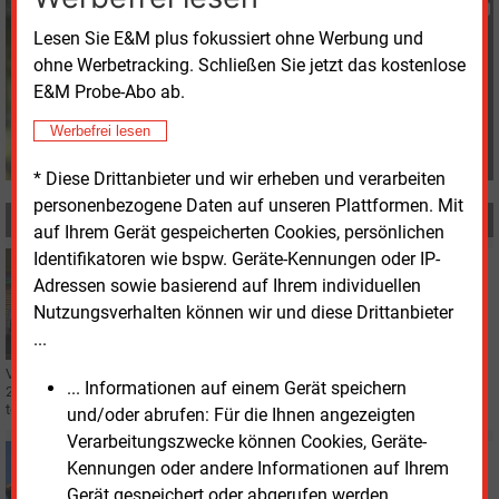
Stefan Sagmeister
+49 (0) 8152 9311 33
Lesen Sie E&M plus fokussiert ohne Werbung und
s.sagmeister@energie-
ohne Werbetracking. Schließen Sie jetzt das kostenlose
und-management.de
E&M Probe-Abo ab.
Werbefrei lesen
* Diese Drittanbieter und wir erheben und verarbeiten
personenbezogene Daten auf unseren Plattformen. Mit
MEHR ZUM THEMA
auf Ihrem Gerät gespeicherten Cookies, persönlichen
Identifikatoren wie bspw. Geräte-Kennungen oder IP-
Freitag, 17.04.2026, 15:41
Adressen sowie basierend auf Ihrem individuellen
ELEKTROFAHRZEUGE
Volkswagen will E-Auto-Batterien vermarkten
Nutzungsverhalten können wir und diese Drittanbieter
...
Volkswagen plant den Einstieg in Vehicle-to-Grid für Privatkunden ab Ende
... Informationen auf einem Gerät speichern
2026. Elektroautos sollen dann als flexible Speicher am Energiemarkt
teilnehmen.
und/oder abrufen: Für die Ihnen angezeigten
Verarbeitungszwecke können Cookies, Geräte-
Dienstag, 14.04.2026, 10:40
Kennungen oder andere Informationen auf Ihrem
PHOTOVOLTAIK
Gerät gespeichert oder abgerufen werden.