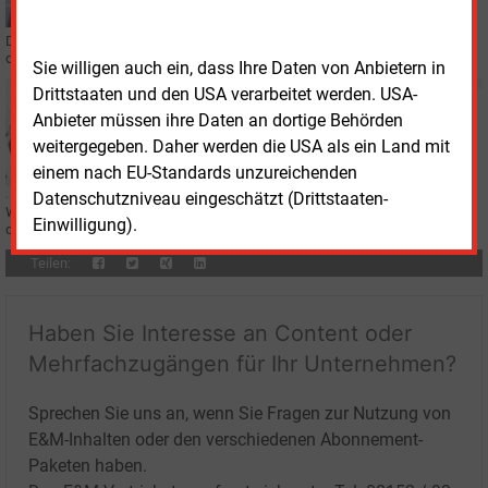
Kunden
Die Naturstrom AG übernimmt zum Jahreswechsel 90 Prozent der Anteile an
der HKD Handelsgesellschaft für Kirche und Diakonie mbH in Kiel.
Sie willigen auch ein, dass Ihre Daten von Anbietern in
Drittstaaten und den USA verarbeitet werden. USA-
Mittwoch, 11.12.2024, 09:05
Anbieter müssen ihre Daten an dortige Behörden
VERTRIEB
weitergegeben. Daher werden die USA als ein Land mit
Technikaffine Haushalte schätzen dynamische Tarife
einem nach EU-Standards unzureichenden
Datenschutzniveau eingeschätzt (Drittstaaten-
Wer smarte Energietechnik zu Hause hat, der ist auch aufgeschlossener für
Einwilligung).
dynamische Tarife, so eine Umfrage.
Teilen:
Haben Sie Interesse an Content oder
Mehrfachzugängen für Ihr Unternehmen?
Sprechen Sie uns an, wenn Sie Fragen zur Nutzung von
E&M-Inhalten oder den verschiedenen Abonnement-
Paketen haben.