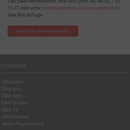
Das E&M-Vertriebsteam freut sich unter Tel. 08152 / 93
11-77 oder unter
vertrieb@energie-und-management.de
über Ihre Anfrage.
WEITERE INFORMATIONEN
Produkte
E&M basic
E&M plus
E&M daily
E&M Studien
E&M TV
E&M Podcast
epaper Registrierung