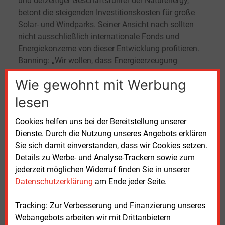
und derzeitiger Geschäftsführer der Naturenergy,
betont die steigenden Investitionskosten für große
Solar- und Windparks. Seiner Ansicht nach sollten
nicht ausschließlich internationale Fonds und
Energiekonzerne von dieser Entwicklung profitieren.
Banning: „Wir wollen, dass Energieerzeugung
weiterhin auch in Bürgerhand bleibt. Die
Wie gewohnt mit Werbung
Kapitalerhöhung bietet Anlegern die Möglichkeit, in
erneuerbare Projekte vor Ort zu investieren.“
lesen
Jürgen Koppmann, ehemaliger Vorstand der
Cookies helfen uns bei der Bereitstellung unserer
„UmweltBank AG“ und aktuell ebenfalls
Dienste. Durch die Nutzung unseres Angebots erklären
Geschäftsführer von Naturenergy, verweist auf die
Sie sich damit einverstanden, dass wir Cookies setzen.
geplanten Projekte des Unternehmens: „Wir haben
Details zu Werbe- und Analyse-Trackern sowie zum
eine starke Projektpipeline und decken die gesamte
jederzeit möglichen Widerruf finden Sie in unserer
Wertschöpfungskette von Planung über Bau bis zum
Datenschutzerklärung
am Ende jeder Seite.
Betrieb aus einer Hand ab. Das sorgt für hohe
Qualität zu wettbewerbsfähigen Kosten und eine
Tracking: Zur Verbesserung und Finanzierung unseres
breite Streuung des Kapitals.“ Neben der Entwicklung
Webangebots arbeiten wir mit Drittanbietern