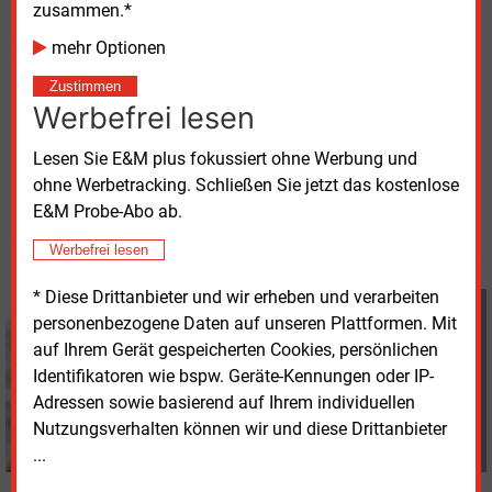
neuer Projekte übernimmt das Unternehmen auch
zusammen.*
Service, Betriebsführung und Netzdienstleistungen.
mehr Optionen
Investitionen erfolgen sowohl direkt als auch über
Zustimmen
Bürgergesellschaften.
Werbefrei lesen
Lesen Sie E&M plus fokussiert ohne Werbung und
Montag, 24.02.2025, 10:49 Uhr
Davina Spohn
ohne Werbetracking. Schließen Sie jetzt das kostenlose
E&M Probe-Abo ab.
© 2026 Energie & Management GmbH
Werbefrei lesen
* Diese Drittanbieter und wir erheben und verarbeiten
Davina Spohn
personenbezogene Daten auf unseren Plattformen. Mit
+49 (0) 8152 9311 18
auf Ihrem Gerät gespeicherten Cookies, persönlichen
d.spohn@energie-und-
Identifikatoren wie bspw. Geräte-Kennungen oder IP-
management.de
Adressen sowie basierend auf Ihrem individuellen
Nutzungsverhalten können wir und diese Drittanbieter
...