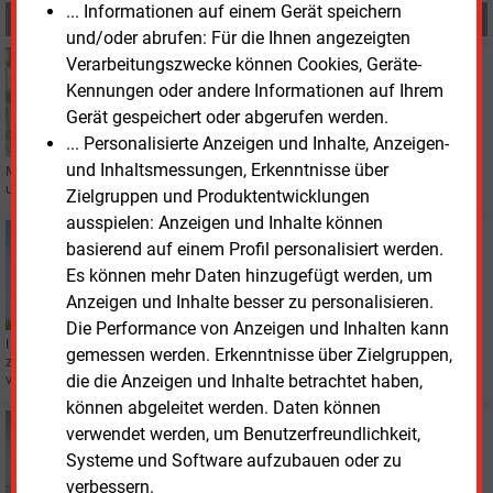
... Informationen auf einem Gerät speichern
MEHR ZUM THEMA
und/oder abrufen: Für die Ihnen angezeigten
Verarbeitungszwecke können Cookies, Geräte-
Mittwoch, 4.06.2025, 11:33
FINANZIERUNG
Kennungen oder andere Informationen auf Ihrem
Naturstrom-AG-Tochter bringt neue Aktien in Umlauf
Gerät gespeichert oder abgerufen werden.
... Personalisierte Anzeigen und Inhalte, Anzeigen-
und Inhaltsmessungen, Erkenntnisse über
Mit frischem Kapital will Naturenergy neue Wind- und Solaranlagen
umsetzen – und setzt dabei auf Beteiligung vieler Anleger.
Zielgruppen und Produktentwicklungen
ausspielen: Anzeigen und Inhalte können
Donnerstag, 27.02.2025, 12:49
basierend auf einem Profil personalisiert werden.
WINDKRAFT
Es können mehr Daten hinzugefügt werden, um
Deutschland Primus bei neuen Windanlagen in
Anzeigen und Inhalte besser zu personalisieren.
Europa
Die Performance von Anzeigen und Inhalten kann
In Europa wurden 2024 laut Wind Europe 16.400 MW Windkraftleistung
gemessen werden. Erkenntnisse über Zielgruppen,
zugebaut, 13.000 MW davon in der EU. Trotzdem würden die EU-Ziele
die die Anzeigen und Inhalte betrachtet haben,
verfehlt, kritisiert der Windverband.
können abgeleitet werden. Daten können
Freitag, 20.12.2024, 11:42
verwendet werden, um Benutzerfreundlichkeit,
VERTRIEB
Systeme und Software aufzubauen oder zu
Naturstrom stärkt seine Position bei kirchlichen
verbessern.