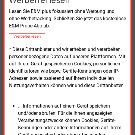
Werbefrei lesen
9.040 Kilometern entstehen. Derzeit sind 506
Kilometer umgestellte Leitungen und 19 Kilometer
Lesen Sie E&M plus fokussiert ohne Werbung und
neu gebaute Leitungen betriebsbereit. Damit stehen
ohne Werbetracking. Schließen Sie jetzt das kostenlose
noch mehr als 8.500 Kilometer für Umstellung oder
E&M Probe-Abo ab.
Neubau aus.
Werbefrei lesen
Nutzung von H2 kommt langsam
* Diese Drittanbieter und wir erheben und verarbeiten
personenbezogene Daten auf unseren Plattformen. Mit
Auch die industrielle Nutzung von Wasserstoff
auf Ihrem Gerät gespeicherten Cookies, persönlichen
befindet sich überwiegend in einem frühen Stadium.
Identifikatoren wie bspw. Geräte-Kennungen oder IP-
Deutschlandweit sind laut Monitor 73
Projekte in
Adressen sowie basierend auf Ihrem individuellen
Betrieb, betriebsbereit, im Bau oder in Planung. Die
Nutzungsverhalten können wir und diese Drittanbieter
meisten bereits laufenden Vorhaben konzentrieren
...
sich auf Nordrhein-Westfalen, Rheinland-Pfalz und
Hessen.
... Informationen auf einem Gerät speichern
und/oder abrufen: Für die Ihnen angezeigten
Im Verkehrssektor sind nach Angaben des Kraftfahrt-
Verarbeitungszwecke können Cookies, Geräte-
Bundesamtes derzeit 2.085 wasserstoffbetriebene
Kennungen oder andere Informationen auf Ihrem
Fahrzeuge zugelassen. Darunter befinden sich 1.583
Gerät gespeichert oder abgerufen werden.