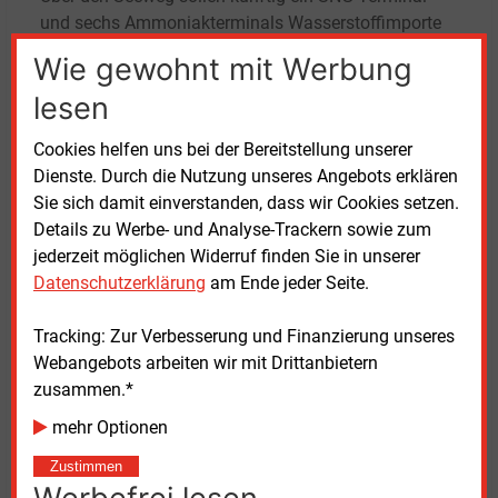
und sechs Ammoniakterminals Wasserstoffimporte
ermöglichen. Aktuell befinden sich nach Angaben des
Wie gewohnt mit Werbung
Monitors zwei Ammoniakterminals in Rostock und
lesen
Brunsbüttel im Betrieb.
Cookies helfen uns bei der Bereitstellung unserer
Dienste. Durch die Nutzung unseres Angebots erklären
Sie sich damit einverstanden, dass wir Cookies setzen.
Details zu Werbe- und Analyse-Trackern sowie zum
jederzeit möglichen Widerruf finden Sie in unserer
Datenschutzerklärung
am Ende jeder Seite.
Erzeugungskapazität von Wasserstoff in Deutschland nach
Tracking: Zur Verbesserung und Finanzierung unseres
Verfahren
(für Vollbild auf die Grafik klicken)
Webangebots arbeiten wir mit Drittanbietern
Quelle: BDEW-Wasserstoffmonitor
zusammen.*
Beim Aufbau des Wasserstoffkernnetzes sieht der
mehr Optionen
Monitor ebenfalls einen erheblichen Ausbaubedarf.
Zustimmen
Bis 2032 soll ein Netz mit einer Gesamtlänge von