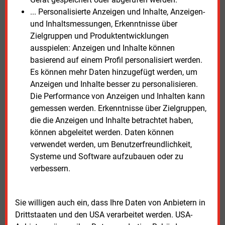
Pkw, 175 Lkw und 253 Kraftomnibusse. Betankt
... Personalisierte Anzeigen und Inhalte, Anzeigen-
werden können die Fahrzeuge an 71
und Inhaltsmessungen, Erkenntnisse über
Wasserstofftankstellen.
Zielgruppen und Produktentwicklungen
ausspielen: Anzeigen und Inhalte können
Der Wasserstoffmonitor wird vom BDEW halbjährlich
basierend auf einem Profil personalisiert werden.
aktualisiert. Nach Angaben des Verbandes soll das
Es können mehr Daten hinzugefügt werden, um
Instrument künftig detailliertere Aussagen über
Anzeigen und Inhalte besser zu personalisieren.
Trends und Entwicklungen des deutschen
Die Performance von Anzeigen und Inhalten kann
Wasserstoffmarktes ermöglichen.
gemessen werden. Erkenntnisse über Zielgruppen,
die die Anzeigen und Inhalte betrachtet haben,
Der
BDEW-Wasserstoffmonitor
steht im Internet
können abgeleitet werden. Daten können
bereit.
verwendet werden, um Benutzerfreundlichkeit,
Systeme und Software aufzubauen oder zu
verbessern.
Mittwoch, 17.06.2026, 12:42 Uhr
Susanne Harmsen
© 2026 Energie & Management GmbH
Sie willigen auch ein, dass Ihre Daten von Anbietern in
Drittstaaten und den USA verarbeitet werden. USA-