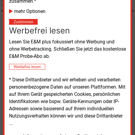
zusammen.*
2019 ihren Höhepunkt erreicht; davon geht der Fachverband Biogas aus.
mehr Optionen
Zustimmen
Möchten Sie diese und
Werbefrei lesen
weitere Nachrichten lesen?
Lesen Sie E&M plus fokussiert ohne Werbung und
ohne Werbetracking. Schließen Sie jetzt das kostenlose
E&M Probe-Abo ab.
Kaufen Sie den Artikel
Werbefrei lesen
erhalten Sie sofort diesen redaktionellen Beitrag für
* Diese Drittanbieter und wir erheben und verarbeiten
nur €
2.98
personenbezogene Daten auf unseren Plattformen. Mit
auf Ihrem Gerät gespeicherten Cookies, persönlichen
Identifikatoren wie bspw. Geräte-Kennungen oder IP-
Adressen sowie basierend auf Ihrem individuellen
Nutzungsverhalten können wir und diese Drittanbieter
...
JETZT ARTIKEL KAUFEN