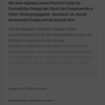
Mit einer digitalen Daten-Plattform zeigt die
Darmstädter Entega den Stand der Energiewende in
ihrem Versorgungsgebiet. Abzulesen ist, wieviel
erneuerbare Energie aktuell erzeugt wird.
Auf der digitalen Plattform werden Daten
zusammengeführt, die der Netzbetreiber E-netz, die
Entega-Erzeugung und die Entega-
Energiehandelstochter Citiworks für ihre Zwecke
ohnehin erheben. Am eigens entwickelten digitalen
Energiewendemonitor ist seit 24. Juli für jedermann
abzulesen, wieviel regenerative Energie aus Wind,
Sonne, Biomasse erzeugt wird.Die Daten
aktualisieren sich im 15-Minu
Freitag, 24.07.2020, 14:54 Uhr
Susanne Harmsen
© 2026 Energie & Management GmbH