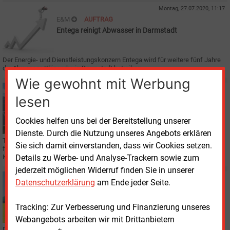
Montag, 27.07.2020, 11:17
E&M
AUFTRAG
Entega reinigt Abwasser in Darmstadt
Der Energie- und Dienstleistungskonzern Entega wird für weitere fünf Jahre
die Abwasser-Klärwerke in Darmstadt betreiben.
Wie gewohnt mit Werbung
Freitag, 24.07.2020, 11:02
lesen
E&M
PHOTOVOLTAIK
Deutsch-französisches Solarkraftwerk nahe
Cookies helfen uns bei der Bereitstellung unserer
Fessenheim geplant
Dienste. Durch die Nutzung unseres Angebots erklären
Tryba Energy und Badenova planen, gemeinsam eine PV-Anlage mit 21 MWp
Sie sich damit einverstanden, dass wir Cookies setzen.
für 16 Mio. Euro zu errichten. Sie soll in Reguisheim nahe dem stillgelegten
Details zu Werbe- und Analyse-Trackern sowie zum
Kernkraftwerk Fessenheim stehen.
jederzeit möglichen Widerruf finden Sie in unserer
Donnerstag, 23.07.2020, 15:12
Datenschutzerklärung
am Ende jeder Seite.
E&M
BIOGAS
Rückbau beim Biogas beginnt
Tracking: Zur Verbesserung und Finanzierung unseres
Webangebots arbeiten wir mit Drittanbietern
Die installierte elektrische Leistung der Biogasanlagen in Deutschland hat