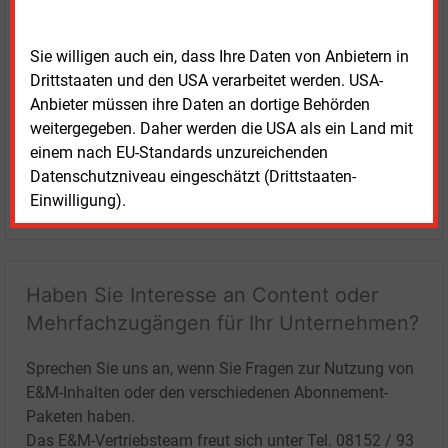
Sie willigen auch ein, dass Ihre Daten von Anbietern in
Drittstaaten und den USA verarbeitet werden. USA-
Anbieter müssen ihre Daten an dortige Behörden
weitergegeben. Daher werden die USA als ein Land mit
einem nach EU-Standards unzureichenden
Datenschutzniveau eingeschätzt (Drittstaaten-
Einwilligung).
LOGIN
Haben Sie Interesse an Content oder
Mehrfachzugängen für Ihr Unternehmen?
Sprechen Sie uns an, wenn Sie Fragen zur Nutzung von
E&M-Inhalten oder den verschiedenen Abonnement-
Paketen haben.
Das E&M-Vertriebsteam freut sich unter Tel. 08152 / 93