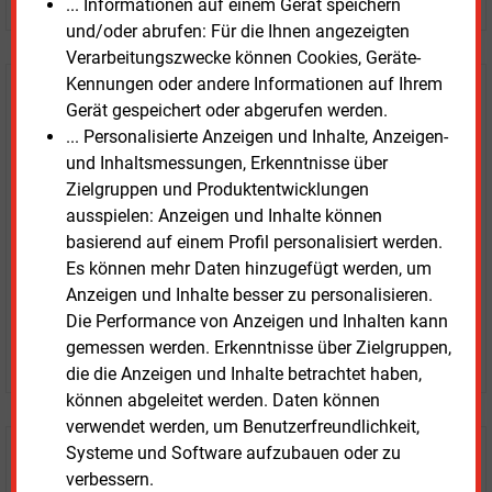
... Informationen auf einem Gerät speichern
und/oder abrufen: Für die Ihnen angezeigten
Verarbeitungszwecke können Cookies, Geräte-
Kennungen oder andere Informationen auf Ihrem
E&M
Testen Sie
kostenlos und
Gerät gespeichert oder abgerufen werden.
unverbindlich
... Personalisierte Anzeigen und Inhalte, Anzeigen-
und Inhaltsmessungen, Erkenntnisse über
Zwei Wochen kostenfreier Zugang
Zielgruppen und Produktentwicklungen
Zugang auf stündlich aktualisierte Nachrichten mit
ausspielen: Anzeigen und Inhalte können
Prognose- und Marktdaten
basierend auf einem Profil personalisiert werden.
+ einmal täglich E&M daily
Es können mehr Daten hinzugefügt werden, um
+ zwei Ausgaben der Zeitung E&M
Anzeigen und Inhalte besser zu personalisieren.
ohne automatische Verlängerung
Die Performance von Anzeigen und Inhalten kann
gemessen werden. Erkenntnisse über Zielgruppen,
JETZT KOSTENLOS TESTEN
die die Anzeigen und Inhalte betrachtet haben,
können abgeleitet werden. Daten können
verwendet werden, um Benutzerfreundlichkeit,
Systeme und Software aufzubauen oder zu
Login für Kunden
verbessern.