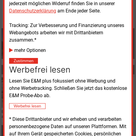
jederzeit möglichen Widerruf finden Sie in unserer
© 2026 Energie & Management GmbH
Datenschutzerklärung
am Ende jeder Seite.
Tracking: Zur Verbesserung und Finanzierung unseres
Webangebots arbeiten wir mit Drittanbietern
Redaktion
zusammen.*
+49 (0) 8152 9311 0
info@energie-und-management.de
mehr Optionen
Zustimmen
Werbefrei lesen
MEHR ZUM THEMA
Lesen Sie E&M plus fokussiert ohne Werbung und
Freitag, 7.08.2026, 12:56
ohne Werbetracking. Schließen Sie jetzt das kostenlose
E&M
WÄRMENETZ
Energie Burghausen startet Umsetzung des
E&M Probe-Abo ab.
Geothermieprojekts
Werbefrei lesen
Burghausen soll in Kooperation mit der Naturwärme Kirchweidach-Halsbach
an die Geothermie Halsbach angebunden werden.
* Diese Drittanbieter und wir erheben und verarbeiten
personenbezogene Daten auf unseren Plattformen. Mit
Freitag, 7.08.2026, 12:38
auf Ihrem Gerät gespeicherten Cookies, persönlichen
GASTBEITRAG