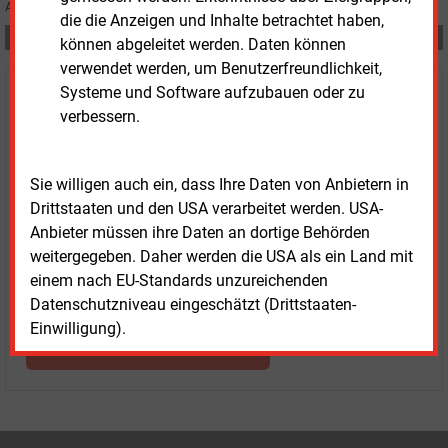
Aufgaben zusammenfassen.
die die Anzeigen und Inhalte betrachtet haben,
Teilen:
können abgeleitet werden. Daten können
verwendet werden, um Benutzerfreundlichkeit,
Systeme und Software aufzubauen oder zu
Haben Sie Interesse an Content oder
verbessern.
Mehrfachzugängen für Ihr Unternehmen?
Sprechen Sie uns an, wenn Sie Fragen zur Nutzung von
Sie willigen auch ein, dass Ihre Daten von Anbietern in
E&M-Inhalten oder den verschiedenen Abonnement-
Drittstaaten und den USA verarbeitet werden. USA-
Paketen haben.
Anbieter müssen ihre Daten an dortige Behörden
Das E&M-Vertriebsteam freut sich unter Tel. 08152 / 93
weitergegeben. Daher werden die USA als ein Land mit
11-77 oder unter
vertrieb@energie-und-management.de
einem nach EU-Standards unzureichenden
über Ihre Anfrage.
Datenschutzniveau eingeschätzt (Drittstaaten-
Einwilligung).
WEITERE INFORMATIONEN