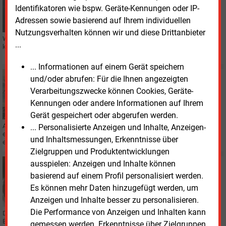
Identifikatoren wie bspw. Geräte-Kennungen oder IP-
Wenn die Fabrik das Wohngebiet heizt
Adressen sowie basierend auf Ihrem individuellen
Nutzungsverhalten können wir und diese Drittanbieter
Was Kommunen aus einem Nahwärmeprojekt in Mellrichstadt lernen
...
können, erläutert *Thomas Reithmeier von Gammel Engineering.
... Informationen auf einem Gerät speichern
Freitag, 7.08.2026, 12:13
und/oder abrufen: Für die Ihnen angezeigten
E&M
REGENERATIVE
Verarbeitungszwecke können Cookies, Geräte-
ABB baut Angebot für langfristige
Kennungen oder andere Informationen auf Ihrem
Strombeschaffung aus
Gerät gespeichert oder abgerufen werden.
ABB hat eine Minderheitsbeteiligung an dem Unternehmen „LevelTen Energy“
... Personalisierte Anzeigen und Inhalte, Anzeigen-
erworben. Level Ten Energy betreibt eine Transaktionsplattform für
und Inhaltsmessungen, Erkenntnisse über
erneuerbare Energien.
Zielgruppen und Produktentwicklungen
ausspielen: Anzeigen und Inhalte können
Freitag, 7.08.2026, 11:02
E&M
BETEILIGUNG
basierend auf einem Profil personalisiert werden.
Stadtwerke in Freudenstadt und Altensteig
Es können mehr Daten hinzugefügt werden, um
kooperieren
Anzeigen und Inhalte besser zu personalisieren.
Die Performance von Anzeigen und Inhalten kann
Die beiden kommunalen Energieversorger sollen nach dem Willen der
Eigentümer in einer gemeinsamen Kooperationsgesellschaft ausgewählte
gemessen werden. Erkenntnisse über Zielgruppen,