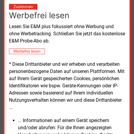
weitere Nachrichten lesen?
Zustimmen
Werbefrei lesen
Lesen Sie E&M plus fokussiert ohne Werbung und
Kaufen Sie den Artikel
ohne Werbetracking. Schließen Sie jetzt das kostenlose
E&M Probe-Abo ab.
erhalten Sie sofort diesen redaktionellen Beitrag für
Werbefrei lesen
nur €
8.93
* Diese Drittanbieter und wir erheben und verarbeiten
personenbezogene Daten auf unseren Plattformen. Mit
auf Ihrem Gerät gespeicherten Cookies, persönlichen
Identifikatoren wie bspw. Geräte-Kennungen oder IP-
Adressen sowie basierend auf Ihrem individuellen
Nutzungsverhalten können wir und diese Drittanbieter
JETZT ARTIKEL KAUFEN
...
... Informationen auf einem Gerät speichern
und/oder abrufen: Für die Ihnen angezeigten
E&M
Testen Sie
kostenlos und