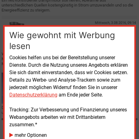
Ein neu konstruierter Dampfmotor soll helfen, Abwärme aus
unterschiedlichen Quellen kostengünstig in Strom umzuwandeln und so die
Energieeffizienz zu steigern.
Mittwoch, 3.08.2016, 09:14
E&M
EFFIZIENZ
Wie gewohnt mit Werbung
An der Quelle schöpfen
lesen
Wie macht man aus Abwärme möglichst günstig Strom? Ein junges
Cookies helfen uns bei der Bereitstellung unserer
Münchener Unternehmen hat dazu eine kompakte und dezentral einsetzbare
Maschine entwickelt.
Dienste. Durch die Nutzung unseres Angebots erklären
Sie sich damit einverstanden, dass wir Cookies setzen.
Dienstag, 12.07.2016, 10:55
Details zu Werbe- und Analyse-Trackern sowie zum
E&M
EFFIZIENZ
jederzeit möglichen Widerruf finden Sie in unserer
Abwärme-Leuchttürme gesucht
Datenschutzerklärung
am Ende jeder Seite.
Die Deutsche Energie-Agentur (dena) sucht Unternehmen, die ihr bisher
Tracking: Zur Verbesserung und Finanzierung unseres
unerschlossenes Abwärmepotenzial heben wollen.
Webangebots arbeiten wir mit Drittanbietern
zusammen.*
Möchten Sie diese und
mehr Optionen