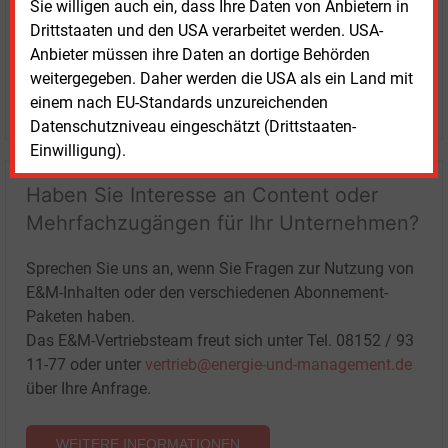
Sie willigen auch ein, dass Ihre Daten von Anbietern in
Drittstaaten und den USA verarbeitet werden. USA-
Anbieter müssen ihre Daten an dortige Behörden
weitergegeben. Daher werden die USA als ein Land mit
LOGIN
einem nach EU-Standards unzureichenden
Datenschutzniveau eingeschätzt (Drittstaaten-
Einwilligung).
Haben Sie Interesse an Content oder
Mehrfachzugängen für Ihr Unternehmen?
Sprechen Sie uns an, wenn Sie Fragen zur Nutzung von
E&M-Inhalten oder den verschiedenen Abonnement-
Paketen haben.
Das E&M-Vertriebsteam freut sich unter Tel. 08152 / 93
11-77 oder unter
vertrieb@energie-und-management.de
über Ihre Anfrage.
WEITERE INFORMATIONEN