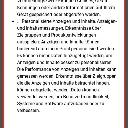
Verarbeitungszwecke können Cookies, Geräte-
unverbindlich
Kennungen oder andere Informationen auf Ihrem
Gerät gespeichert oder abgerufen werden.
Zwei Wochen kostenfreier Zugang
... Personalisierte Anzeigen und Inhalte, Anzeigen-
Zugang auf stündlich aktualisierte Nachrichten mit
und Inhaltsmessungen, Erkenntnisse über
Prognose- und Marktdaten
Zielgruppen und Produktentwicklungen
+ einmal täglich E&M daily
ausspielen: Anzeigen und Inhalte können
+ zwei Ausgaben der Zeitung E&M
basierend auf einem Profil personalisiert werden.
ohne automatische Verlängerung
Es können mehr Daten hinzugefügt werden, um
Anzeigen und Inhalte besser zu personalisieren.
JETZT KOSTENLOS TESTEN
Die Performance von Anzeigen und Inhalten kann
gemessen werden. Erkenntnisse über Zielgruppen,
die die Anzeigen und Inhalte betrachtet haben,
können abgeleitet werden. Daten können
Login für Kunden
verwendet werden, um Benutzerfreundlichkeit,
Systeme und Software aufzubauen oder zu
verbessern.