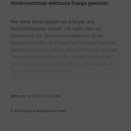
Abwärmeströmen elektrische Energie gewinnen.
Wer seine Abhängigkeit von Energie- und
Rohstoffimporten senken will, sollte über die
Veredelung von Abwärme nachdenken. Einen
Dampfmotor, der mit Ethanol als Kreislauf-Medium
betrieben wird und der mit vergleichsweise niedrigen
Temperaturen arbeiten kann, hat der Saarbrücker
Hersteller DeVeTec GmbH auf der Hannover Messe
vorgestellt. Der Motor ist eine
Kolbenexpansionsmaschine, die e
Mittwoch, 18.05.2016, 16:23 Uhr
Armin M�ller
© 2026 Energie & Management GmbH