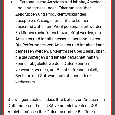
+ einmal täglich E&M daily
... Personalisierte Anzeigen und Inhalte, Anzeigen-
+ zwei Ausgaben der Zeitung E&M
und Inhaltsmessungen, Erkenntnisse über
ohne automatische Verlängerung
Zielgruppen und Produktentwicklungen
ausspielen: Anzeigen und Inhalte können
JETZT KOSTENLOS TESTEN
basierend auf einem Profil personalisiert werden.
Es können mehr Daten hinzugefügt werden, um
Anzeigen und Inhalte besser zu personalisieren.
Die Performance von Anzeigen und Inhalten kann
Login für Kunden
gemessen werden. Erkenntnisse über Zielgruppen,
die die Anzeigen und Inhalte betrachtet haben,
können abgeleitet werden. Daten können
verwendet werden, um Benutzerfreundlichkeit,
Systeme und Software aufzubauen oder zu
verbessern.
Sie willigen auch ein, dass Ihre Daten von Anbietern in
Drittstaaten und den USA verarbeitet werden. USA-
LOGIN
Anbieter müssen ihre Daten an dortige Behörden