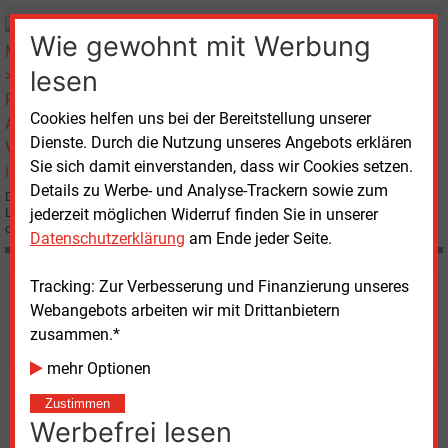
Montag, 12.06.2006, 10:13
Wie gewohnt mit Werbung
E&M
REGENERATIVE
Altholz-Verstromung in Lünen
lesen
Cookies helfen uns bei der Bereitstellung unserer
Dienste. Durch die Nutzung unseres Angebots erklären
Sie sich damit einverstanden, dass wir Cookies setzen.
Details zu Werbe- und Analyse-Trackern sowie zum
Die Steag Saar Energie AG und die Remondis GmbH haben am 9. Juni in
Lünen ein neues Biomassekraftwerk mit 20 MW elektrischer Leistung
jederzeit möglichen Widerruf finden Sie in unserer
offiziell in Betrieb genommen.
Datenschutzerklärung
am Ende jeder Seite.
Tracking: Zur Verbesserung und Finanzierung unseres
Möchten Sie diese und
Webangebots arbeiten wir mit Drittanbietern
weitere Nachrichten lesen?
zusammen.*
mehr Optionen
Zustimmen
Kaufen Sie den Artikel
Werbefrei lesen