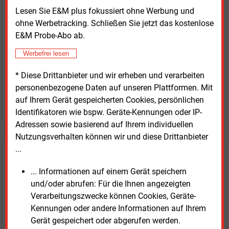
Lesen Sie E&M plus fokussiert ohne Werbung und
erhalten Sie sofort diesen redaktionellen Beitrag für
ohne Werbetracking. Schließen Sie jetzt das kostenlose
nur €
8.93
E&M Probe-Abo ab.
Werbefrei lesen
* Diese Drittanbieter und wir erheben und verarbeiten
personenbezogene Daten auf unseren Plattformen. Mit
auf Ihrem Gerät gespeicherten Cookies, persönlichen
JETZT ARTIKEL KAUFEN
Identifikatoren wie bspw. Geräte-Kennungen oder IP-
Adressen sowie basierend auf Ihrem individuellen
Nutzungsverhalten können wir und diese Drittanbieter
...
E&M
Testen Sie
kostenlos und
unverbindlich
... Informationen auf einem Gerät speichern
und/oder abrufen: Für die Ihnen angezeigten
Zwei Wochen kostenfreier Zugang
Verarbeitungszwecke können Cookies, Geräte-
Zugang auf stündlich aktualisierte Nachrichten mit
Kennungen oder andere Informationen auf Ihrem
Prognose- und Marktdaten
Gerät gespeichert oder abgerufen werden.