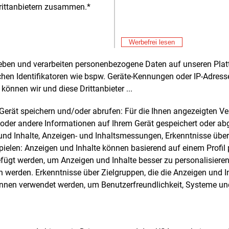
verliehen.
rittanbietern zusammen.*
Hersteller
Alle 
Produzente
zwei Wisse
Werbefrei lesen
rheben und verarbeiten personenbezogene Daten auf unseren Plat
e und weitere Nachrichten l
chen Identifikatoren wie bspw. Geräte-Kennungen oder IP-Adres
können wir und diese Drittanbieter ...
m Gerät speichern und/oder abrufen: Für die Ihnen angezeigten 
E&M
sten Sie
kostenlos
Login fü
oder andere Informationen auf Ihrem Gerät gespeichert oder ab
d unverbindlich
n und Inhalte, Anzeigen- und Inhaltsmessungen, Erkenntnisse übe
elen: Anzeigen und Inhalte können basierend auf einem Profil p
Zwei Wochen kostenfreier Zugang
ügt werden, um Anzeigen und Inhalte besser zu personalisiere
Zugang auf stündlich aktualisierte
werden. Erkenntnisse über Zielgruppen, die die Anzeigen und I
Nachrichten mit Prognose- und
önnen verwendet werden, um Benutzerfreundlichkeit, Systeme u
Marktdaten
+ einmal täglich E&M daily
+ zwei Ausgaben der Zeitung E&M