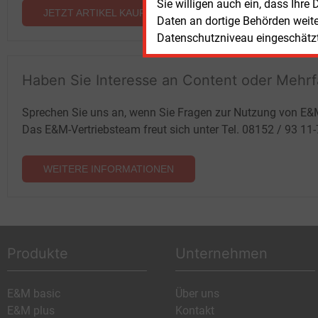
Sie willigen auch ein, dass Ihre
JETZT ARTIKEL KAUFEN
Daten an dortige Behörden weit
Datenschutzniveau eingeschätzt 
Haben Sie Interesse an Content oder Mehr
Sprechen Sie uns an, wenn Sie Fragen zur Nutzung von E&
Das E&M-Vertriebsteam freut sich unter Tel. 08152 / 93 11
WEITERE INFORMATIONEN
Produkte
Unternehmen
E&M basic
Über uns
E&M plus
Kontakt