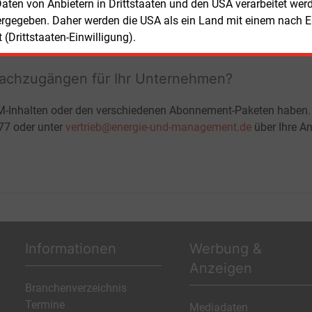
ohne automatische Verlängerung
 Daten von Anbietern in Drittstaaten und den USA verarbeitet we
JETZT KOSTENLOS TESTEN
LOGIN
ergegeben. Daher werden die USA als ein Land mit einem nach 
(Drittstaaten-Einwilligung).
fachzugängen für Ihr Unternehmen?
M-Inhalten oder den verschiedenen Abonnement-Paketen haben.
-77 oder unter
vertrieb@energie-und-management.de
über Ihre An
Informationen
Werbung &
Anzeigen
Branchenverzeichnis
Termine
Mediadaten