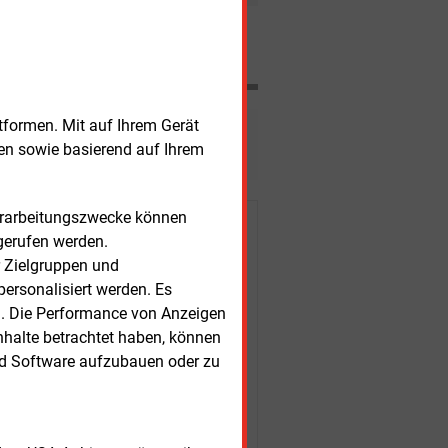
 Sie gehen Ende September an die
 einer mobilen Stromversorgung, einen
Nachrichten
n kostengünstiger Bipolarplatten und
nschaftler.
tformen. Mit auf Ihrem Gerät
esen?
sen sowie basierend auf Ihrem
Verarbeitungszwecke können
r Kunden
gerufen werden.
r Zielgruppen und
ersonalisiert werden. Es
n. Die Performance von Anzeigen
nhalte betrachtet haben, können
nd Software aufzubauen oder zu