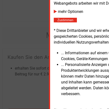
Webangebots arbeiten wir mit D
mehr Optionen
Zustimmen
* Diese Drittanbieter und wir e
Möchten Sie dies
gespeicherten Cookies, persönli
individuellen Nutzungsverhalten 
... Informationen auf eine
Kaufen Sie den Artikel
Te
Cookies, Geräte-Kennungen 
un
... Personalisierte Anzeige
erhalten Sie sofort diesen redaktionellen
Produktentwicklungen ausspi
Beitrag für nur €
2.98
können mehr Daten hinzugef
und Inhalten kann gemessen 
abgeleitet werden. Daten k
verbessern.