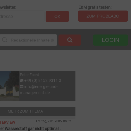
wsletter:
E&M gratis testen:
ZUM PROBEABO
OK
LOGIN
Peter Focht
+49 (0) 8152 9311 0
info@energie-und-
management.de
MEHR ZUM THEMA
Freitag, 7.01.2005, 08:32
NTERVIEW
ner Wasserstoff gar nicht optimal