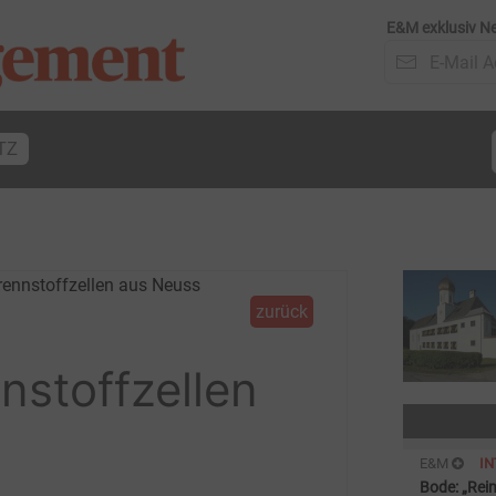
E&M exklusiv Ne
TZ
zurück
stoffzellen
E&M
I
Bode: „Rei