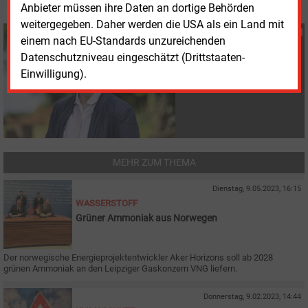
Anbieter müssen ihre Daten an dortige Behörden
weitergegeben. Daher werden die USA als ein Land mit
Susanne Harmsen
einem nach EU-Standards unzureichenden
+49 (0) 151 28207503
Datenschutzniveau eingeschätzt (Drittstaaten-
s.harmsen@energie-
Einwilligung).
und-management.de
MEHR ZUM THEMA
Dienstag, 9.05.2023, 16:15
WASSERSTOFF
Grüner Ammoniak aus Norwegen
Der norwegische Energieprojektentwickler Aker Horizons soll ab 2028
grünen Ammoniak an den Leipziger Gaskonzern VNG liefern.
Donnerstag, 9.02.2023, 14:44