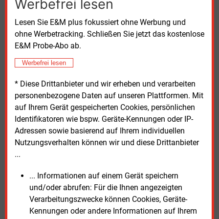
Werbefrei lesen
Lesen Sie E&M plus fokussiert ohne Werbung und
In der Diskussion der Esys-Studie: (v.li.) Jan Klatt (BMWK), Eike
ohne Werbetracking. Schließen Sie jetzt das kostenlose
Blume-Werry (BDI) und Thomas Engelke (VZBV)
E&M Probe-Abo ab.
Quelle: Acatech
Werbefrei lesen
Aus Sicht der Verbraucher bestätigte Thomas
* Diese Drittanbieter und wir erheben und verarbeiten
Engelke, dass die aktuelle Energiepreiskrise zu einem
personenbezogene Daten auf unseren Plattformen. Mit
schnellen Umdenken bis in die Haushalte geführt
auf Ihrem Gerät gespeicherten Cookies, persönlichen
habe. Als Teamleiter Energie und Bauen des
Identifikatoren wie bspw. Geräte-Kennungen oder IP-
Verbraucherzentrale-Bundesverbands (VZBV) erlebte
Adressen sowie basierend auf Ihrem individuellen
er schon 2022 eine höhere Nachfrage nach
Nutzungsverhalten können wir und diese Drittanbieter
Wärmepumpen als nach neuen Gasheizungen.
...
Insgesamt sei das Thema Klimaschutz und
Energiewende in der Breite der Bevölkerung
... Informationen auf einem Gerät speichern
angekommen, resümierte er. Aktuell sei der
und/oder abrufen: Für die Ihnen angezeigten
Beratungsbedarf nach Balkonsolaranlagen hoch.
Verarbeitungszwecke können Cookies, Geräte-
Kennungen oder andere Informationen auf Ihrem
Notwendig sei eine gezielte Entlastung der Haushalte