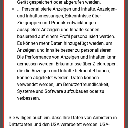
Gerät gespeichert oder abgerufen werden.
mit geringen Einkommen, damit die Energiewende in
... Personalisierte Anzeigen und Inhalte, Anzeigen-
der demokratischen Gesellschaft zustimmungsfähig
und Inhaltsmessungen, Erkenntnisse über
bleibe und nicht zu sozialen Verwerfungen führe. Es
Zielgruppen und Produktentwicklungen
komme darauf an, für die verschiedenen
ausspielen: Anzeigen und Inhalte können
Lebenssituationen von Menschen Konzepte
basierend auf einem Profil personalisiert werden.
anzubieten, die die energetische Sanierung von
Es können mehr Daten hinzugefügt werden, um
Wohnhäusern bezahlbar machen, sagte Engelke. In
Anzeigen und Inhalte besser zu personalisieren.
Ballungsräumen nannte er Wärmenetze als die beste
Die Performance von Anzeigen und Inhalten kann
Lösung, die aber nicht mit einem Anschlusszwang
gemessen werden. Erkenntnisse über Zielgruppen,
durchgesetzt werden sollten.
die die Anzeigen und Inhalte betrachtet haben,
können abgeleitet werden. Daten können
Die Studie „
Wie wird Deutschland klimaneutral
“ steht
verwendet werden, um Benutzerfreundlichkeit,
im Internet bereit.
Systeme und Software aufzubauen oder zu
verbessern.
Donnerstag, 2.02.2023, 13:59 Uhr
Susanne Harmsen
Sie willigen auch ein, dass Ihre Daten von Anbietern in
© 2026 Energie & Management GmbH
Drittstaaten und den USA verarbeitet werden. USA-