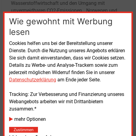
Wasserstoffwirtschaft und den Umgang mit
unvermeidbaren CO2-Emissionen. „Norwegen und
Dänemark bieten CO2-Lagerstätten an, aber der
Wie gewohnt mit Werbung
grenzüberschreitende Transport ist noch nicht
lesen
gestattet“, mahnte Blume-Werry.
Cookies helfen uns bei der Bereitstellung unserer
Für das Bundeswirtschaftsministerium (BMWK)
Dienste. Durch die Nutzung unseres Angebots erklären
versicherte der Referent für Ökonomische Fragen der
Sie sich damit einverstanden, dass wir Cookies setzen.
Energiewende, Jan Klatt, dass gerade für das
Details zu Werbe- und Analyse-Trackern sowie zum
Management sogenannter unvermeidbarer
jederzeit möglichen Widerruf finden Sie in unserer
Treibhausgasemissionen Lösungen erarbeitet
Datenschutzerklärung
am Ende jeder Seite.
würden. Auch das Klimageld als Ausgleich der
Brennstoffemissionsbepreisung sei im
Tracking: Zur Verbesserung und Finanzierung unseres
Finanzministerium in Arbeit.
Webangebots arbeiten wir mit Drittanbietern
zusammen.*
mehr Optionen
Zustimmen