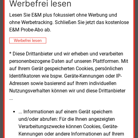
Werbefrei lesen
Kaufen Sie den Artikel
Lesen Sie E&M plus fokussiert ohne Werbung und
ohne Werbetracking. Schließen Sie jetzt das kostenlose
erhalten Sie sofort diesen redaktionellen Beitrag für
E&M Probe-Abo ab.
nur €
2.98
Werbefrei lesen
* Diese Drittanbieter und wir erheben und verarbeiten
personenbezogene Daten auf unseren Plattformen. Mit
auf Ihrem Gerät gespeicherten Cookies, persönlichen
Identifikatoren wie bspw. Geräte-Kennungen oder IP-
JETZT ARTIKEL KAUFEN
Adressen sowie basierend auf Ihrem individuellen
Nutzungsverhalten können wir und diese Drittanbieter
...
E&M
Testen Sie
kostenlos und
... Informationen auf einem Gerät speichern
und/oder abrufen: Für die Ihnen angezeigten
unverbindlich
Verarbeitungszwecke können Cookies, Geräte-
Kennungen oder andere Informationen auf Ihrem
Zwei Wochen kostenfreier Zugang