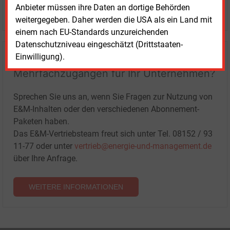
Anbieter müssen ihre Daten an dortige Behörden
LOGIN
weitergegeben. Daher werden die USA als ein Land mit
einem nach EU-Standards unzureichenden
Datenschutzniveau eingeschätzt (Drittstaaten-
Einwilligung).
Haben Sie Interesse an Content oder
Mehrfachzugängen für Ihr Unternehmen?
Sprechen Sie uns an, wenn Sie Fragen zur Nutzung von
E&M-Inhalten oder den verschiedenen Abonnement-
Paketen haben.
Das E&M-Vertriebsteam freut sich unter Tel. 08152 / 93
11-77 oder unter
vertrieb@energie-und-management.de
über Ihre Anfrage.
WEITERE INFORMATIONEN