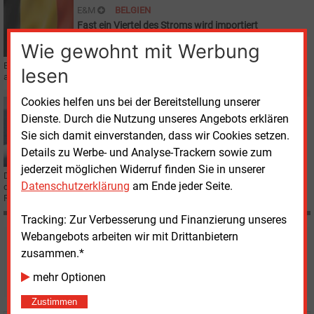
E&M
BELGIEN
Fast ein Viertel des Stroms wird importiert
Wie gewohnt mit Werbung
Belgien musste im vergangenen Jahr mehr Geld für Stromimporte
lesen
ausgegeben als jemals zuvor.
Cookies helfen uns bei der Bereitstellung unserer
Montag, 11.02.2019, 14:11
Dienste. Durch die Nutzung unseres Angebots erklären
E&M
WINDKRAFT OFFSHORE
Sie sich damit einverstanden, dass wir Cookies setzen.
Iberdrola entscheidet sich für MHI Vestas
Details zu Werbe- und Analyse-Trackern sowie zum
jederzeit möglichen Widerruf finden Sie in unserer
Der spanische Energiekonzern hat für seinen zweiten Offshore-Windpark in
Datenschutzerklärung
am Ende jeder Seite.
der Ostsee Anlagen mit jeweils mit 9,5 MW Leistung bei einem
Rotordurchmesser von 174 Metern ausgewählt.
Tracking: Zur Verbesserung und Finanzierung unseres
Webangebots arbeiten wir mit Drittanbietern
Möchten Sie diese und
zusammen.*
weitere Nachrichten lesen?
mehr Optionen
Zustimmen