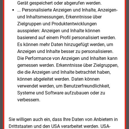
Gerät gespeichert oder abgerufen werden.
Zugang auf stündlich aktualisierte Nachrichten mit
... Personalisierte Anzeigen und Inhalte, Anzeigen-
Prognose- und Marktdaten
und Inhaltsmessungen, Erkenntnisse über
+ einmal täglich E&M daily
Zielgruppen und Produktentwicklungen
+ zwei Ausgaben der Zeitung E&M
ausspielen: Anzeigen und Inhalte können
ohne automatische Verlängerung
basierend auf einem Profil personalisiert werden.
JETZT KOSTENLOS TESTEN
Es können mehr Daten hinzugefügt werden, um
Anzeigen und Inhalte besser zu personalisieren.
Die Performance von Anzeigen und Inhalten kann
gemessen werden. Erkenntnisse über Zielgruppen,
Login für Kunden
die die Anzeigen und Inhalte betrachtet haben,
können abgeleitet werden. Daten können
verwendet werden, um Benutzerfreundlichkeit,
Systeme und Software aufzubauen oder zu
verbessern.
Sie willigen auch ein, dass Ihre Daten von Anbietern in
Drittstaaten und den USA verarbeitet werden. USA-