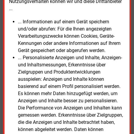
Nutzungsverhalten können wir und diese Drittanbieter
...
... Informationen auf einem Gerät speichern
und/oder abrufen: Für die Ihnen angezeigten
Verarbeitungszwecke können Cookies, Geräte-
JETZT ARTIKEL KAUFEN
Kennungen oder andere Informationen auf Ihrem
Gerät gespeichert oder abgerufen werden.
... Personalisierte Anzeigen und Inhalte, Anzeigen-
und Inhaltsmessungen, Erkenntnisse über
E&M
Testen Sie
kostenlos und
Zielgruppen und Produktentwicklungen
unverbindlich
ausspielen: Anzeigen und Inhalte können
basierend auf einem Profil personalisiert werden.
Zwei Wochen kostenfreier Zugang
Es können mehr Daten hinzugefügt werden, um
Zugang auf stündlich aktualisierte Nachrichten mit
Anzeigen und Inhalte besser zu personalisieren.
Prognose- und Marktdaten
Die Performance von Anzeigen und Inhalten kann
+ einmal täglich E&M daily
gemessen werden. Erkenntnisse über Zielgruppen,
+ zwei Ausgaben der Zeitung E&M
die die Anzeigen und Inhalte betrachtet haben,
ohne automatische Verlängerung
können abgeleitet werden. Daten können