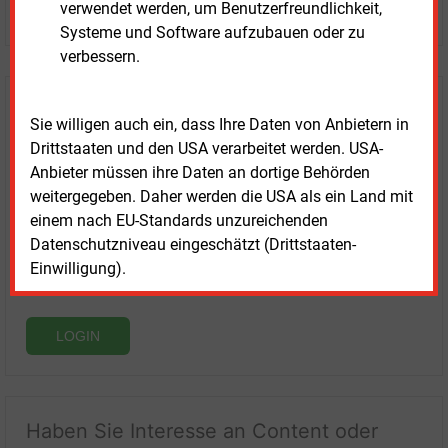
JETZT KOSTENLOS TESTEN
verwendet werden, um Benutzerfreundlichkeit,
Systeme und Software aufzubauen oder zu
verbessern.
Login für Kunden
Sie willigen auch ein, dass Ihre Daten von Anbietern in
Drittstaaten und den USA verarbeitet werden. USA-
Anbieter müssen ihre Daten an dortige Behörden
weitergegeben. Daher werden die USA als ein Land mit
einem nach EU-Standards unzureichenden
Datenschutzniveau eingeschätzt (Drittstaaten-
Einwilligung).
LOGIN
Haben Sie Interesse an Content oder