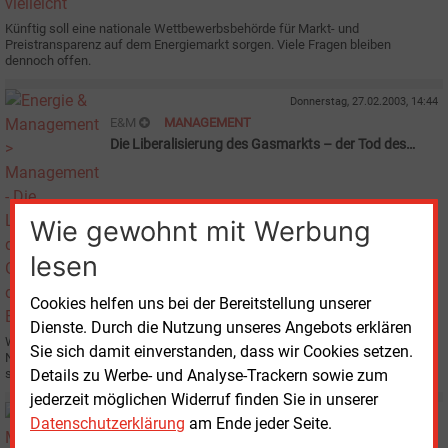
Künftig soll eine nationale Wettbewerbsbehörde für Markt- und
Preistransparenz auf dem Energiemarkt sorgen. Viele Fragen bleiben
dennoch offen.
Donnerstag, 27.02.2003, 14:44
E&M
MANAGEMENT
Die Liberalisierung des Gasmarkts – der Tod des
Energieberaters?
Wie gewohnt mit Werbung
lesen
Cookies helfen uns bei der Bereitstellung unserer
Dienste. Durch die Nutzung unseres Angebots erklären
Werden Energieberater mit der Liberalisierung des Gasmarktes überflüssig?
Sie sich damit einverstanden, dass wir Cookies setzen.
Nicht in jedem Fall, glauben Birgit Fratzke-Weiß* und Berthold Hannes*, aber
Details zu Werbe- und Analyse-Trackern sowie zum
sie müssen bei ihrem Beratungs-Angebot kreativ sein.
jederzeit möglichen Widerruf finden Sie in unserer
Freitag, 4.10.2002, 09:13
Datenschutzerklärung
am Ende jeder Seite.
E&M
ÖSTERREICH