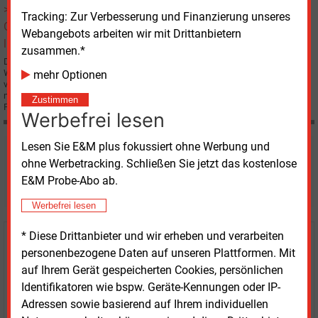
Gasmarkt liberalisiert
Tracking: Zur Verbesserung und Finanzierung unseres
Webangebots arbeiten wir mit Drittanbietern
zusammen.*
Der österreichische Gasmarkt ist Anfang Oktober 2002 für den freien
Wettbewerb geöffnet worden. Nachdem bereits seit Spätsommer des
mehr Optionen
vergangenen Jahres Großkunden mit einem Verbrauch von mehr als 25 Mio.
m3 Gas ihren Versorger frei wählen konnten, ist nun der Markt auch für die
Zustimmen
Privatkunden liberalisiert.
Werbefrei lesen
Lesen Sie E&M plus fokussiert ohne Werbung und
Möchten Sie diese und
ohne Werbetracking. Schließen Sie jetzt das kostenlose
weitere Nachrichten lesen?
E&M Probe-Abo ab.
Werbefrei lesen
* Diese Drittanbieter und wir erheben und verarbeiten
Kaufen Sie den Artikel
personenbezogene Daten auf unseren Plattformen. Mit
auf Ihrem Gerät gespeicherten Cookies, persönlichen
erhalten Sie sofort diesen redaktionellen Beitrag für
Identifikatoren wie bspw. Geräte-Kennungen oder IP-
nur €
2.98
Adressen sowie basierend auf Ihrem individuellen