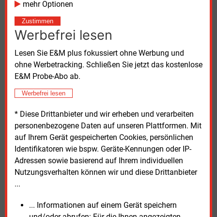
mehr Optionen
7,8
Prozent hervor. Seat legte um 12,0
Prozent zu (5,6
Prozent Marktanteil). Auch Fiat (+30,2 Prozent),
Zustimmen
Werbefrei lesen
Suzuki (+5,7 Prozent) und Renault (+3,6 Prozent)
steigerten ihre Neuzulassungen. Rückgänge
Lesen Sie E&M plus fokussiert ohne Werbung und
verzeichneten hingegen unter anderem Mazda (–24,8
ohne Werbetracking. Schließen Sie jetzt das kostenlose
Prozent), Toyota (–17,3 Prozent), Hyundai (–9,5
E&M Probe-Abo ab.
Prozent) und Peugeot (–2,9 Prozent).
Werbefrei lesen
Besonders hervorstechend sind die Veränderungen
* Diese Drittanbieter und wir erheben und verarbeiten
bei der Marke Tesla. Der E-Auto-Hersteller hatte
personenbezogene Daten auf unseren Plattformen. Mit
offensichtlich unter den Eskapaden des Firmenchefs
auf Ihrem Gerät gespeicherten Cookies, persönlichen
Elon Musk zu leiden und lediglich noch 885
Identifikatoren wie bspw. Geräte-Kennungen oder IP-
Neuzulassungen im April zu verzeichnen. Gegenüber
Adressen sowie basierend auf Ihrem individuellen
dem Vorjahresmonat entspricht dies einem Minus
Nutzungsverhalten können wir und diese Drittanbieter
von 45,9 Prozent. Bei der Betrachtung der Monate
...
Januar bis April bedeuten die 5.820 im laufenden
Jahr zugelassenen Fahrzeuge gegenüber den ersten
... Informationen auf einem Gerät speichern
vier Monaten 2024 ein Minus von 60,4 Prozent.
und/oder abrufen: Für die Ihnen angezeigten