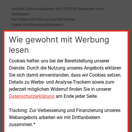
Aktuelle Zulassungszahlen April 2025 für Neuwagen nach
Antriebsart -
Für Vollansicht bitte auf das Bild klicken
Quelle: Kraftfahrzeugbundesamt
Wie gewohnt mit Werbung
Bei den deutschen Marken konnten Opel mit plus
lesen
20,7
Prozent (Marktanteil 4,7 Prozent), Ford mit
15,2
Prozent (3,9 Prozent), Mini mit 10,7
Prozent (1,1
Cookies helfen uns bei der Bereitstellung unserer
Prozent) und BMW mit 4,2
Prozent (9,3 Prozent)
Dienste. Durch die Nutzung unseres Angebots erklären
zulegen. Deutlich rückläufig waren dagegen die
Sie sich damit einverstanden, dass wir Cookies setzen.
Zahlen bei Smart (minus 82,4 Prozent), Porsche
Details zu Werbe- und Analyse-Trackern sowie zum
(minus 23,5 Prozent) und Audi (minus 16,7 Prozent).
jederzeit möglichen Widerruf finden Sie in unserer
Auch VW, die mit 20,3
Prozent Marktführer unter den
Datenschutzerklärung
am Ende jeder Seite.
deutschen Marken blieben, verzeichnete ein Minus
von 2,7
Prozent.
Tracking: Zur Verbesserung und Finanzierung unseres
Webangebots arbeiten wir mit Drittanbietern
Unter den Importmarken stach Skoda mit einem Plus
zusammen.*
von 22,0
Prozent und einem Marktanteil von