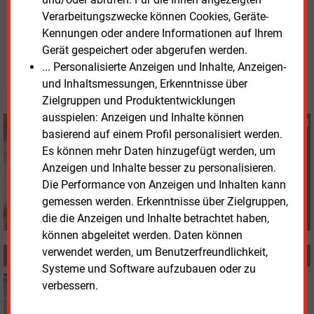
Verarbeitungszwecke können Cookies, Geräte-
Mittwoch, 7.05.2025, 13:19 Uhr
Kennungen oder andere Informationen auf Ihrem
Susanne Harmsen
Gerät gespeichert oder abgerufen werden.
... Personalisierte Anzeigen und Inhalte, Anzeigen-
© 2026 Energie & Management GmbH
und Inhaltsmessungen, Erkenntnisse über
Zielgruppen und Produktentwicklungen
ausspielen: Anzeigen und Inhalte können
Susanne Harmsen
basierend auf einem Profil personalisiert werden.
+49 (0) 151 28207503
Es können mehr Daten hinzugefügt werden, um
s.harmsen@energie-
Anzeigen und Inhalte besser zu personalisieren.
und-management.de
Die Performance von Anzeigen und Inhalten kann
gemessen werden. Erkenntnisse über Zielgruppen,
die die Anzeigen und Inhalte betrachtet haben,
können abgeleitet werden. Daten können
verwendet werden, um Benutzerfreundlichkeit,
MEHR ZUM THEMA
Systeme und Software aufzubauen oder zu
Freitag, 5.09.2025, 09:12
verbessern.
ELEKTROFAHRZEUGE
Fast jeder fünfte Neuwagen fährt elektrisch