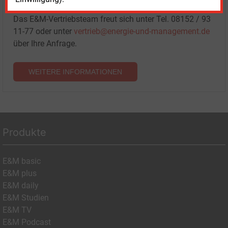
Paketen haben.
Das E&M-Vertriebsteam freut sich unter Tel. 08152 / 93
11-77 oder unter
vertrieb@energie-und-management.de
über Ihre Anfrage.
WEITERE INFORMATIONEN
Produkte
E&M basic
E&M plus
E&M daily
E&M Studien
E&M TV
E&M Podcast