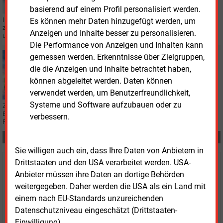
basierend auf einem Profil personalisiert werden.
Im Umweltausschuss des Bundestags haben Verbände und Unternehmen
Es können mehr Daten hinzugefügt werden, um
zum Entwurf der Bundesregierung zur Weiterentwicklung der THG-Quote
Anzeigen und Inhalte besser zu personalisieren.
unterschiedlich Stellung bezogen.
Die Performance von Anzeigen und Inhalten kann
gemessen werden. Erkenntnisse über Zielgruppen,
Dienstag, 24.02.2026, 11:07
MOBILITÄT
die die Anzeigen und Inhalte betrachtet haben,
Verbände fordern Nachbesserungen an THG-Quote
können abgeleitet werden. Daten können
verwendet werden, um Benutzerfreundlichkeit,
Systeme und Software aufzubauen oder zu
Zur ersten Lesung der THG-Novelle im Bundestag verlangen
Branchenverbände höhere Quoten, strengere Regeln und mehr
verbessern.
Planungssicherheit für erneuerbare Kraftstoffe.
Teilen:
Sie willigen auch ein, dass Ihre Daten von Anbietern in
Drittstaaten und den USA verarbeitet werden. USA-
Haben Sie Interesse an Content oder
Anbieter müssen ihre Daten an dortige Behörden
Mehrfachzugängen für Ihr Unternehmen?
weitergegeben. Daher werden die USA als ein Land mit
einem nach EU-Standards unzureichenden
Sprechen Sie uns an, wenn Sie Fragen zur Nutzung von
Datenschutzniveau eingeschätzt (Drittstaaten-
E&M-Inhalten oder den verschiedenen Abonnement-
Einwilligung).