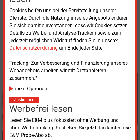
Auch in der Schifffahrt, vor allem bei Küsten- und
Binnenschiffen, leisteten LNG-basierte Kraftstoffe
Cookies helfen uns bei der Bereitstellung unserer
schon jetzt ihren Dekarbonisierungsbeitrag.
Dienste. Durch die Nutzung unseres Angebots erklären
Sie sich damit einverstanden, dass wir Cookies setzen.
Details zu Werbe- und Analyse-Trackern sowie zum
Donnerstag, 19.02.2026, 13:10 Uhr
jederzeit möglichen Widerruf finden Sie in unserer
Georg Eble
Datenschutzerklärung
am Ende jeder Seite.
© 2026 Energie & Management GmbH
Tracking: Zur Verbesserung und Finanzierung unseres
Webangebots arbeiten wir mit Drittanbietern
Georg Eble
zusammen.*
+49 (0) 8152 9311 44
mehr Optionen
g.eble@energie-und-
management.de
Zustimmen
Werbefrei lesen
Lesen Sie E&M plus fokussiert ohne Werbung und
ohne Werbetracking. Schließen Sie jetzt das kostenlose
E&M Probe-Abo ab.
MEHR ZUM THEMA