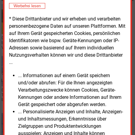
Werbefrei lesen
Donnerstag, 23.04.2026, 17:27
BIOKRAFTSTOFFE
* Diese Drittanbieter und wir erheben und verarbeiten
THG-Quote im Verkehr steigt auf 65 Prozent bis 2040
personenbezogene Daten auf unseren Plattformen. Mit
auf Ihrem Gerät gespeicherten Cookies, persönlichen
Der Bundestag hat in Berlin einen Gesetzentwurf der Bundesregierung
Identifikatoren wie bspw. Geräte-Kennungen oder IP-
beschlossen, der die Treibhausgasminderungsquote (THG-Quote) im
Adressen sowie basierend auf Ihrem individuellen
Verkehr bis 2040 auf 65 Prozent anhebt.
Nutzungsverhalten können wir und diese Drittanbieter
Mittwoch, 8.04.2026, 16:06
...
WASSERSTOFF
OMV schließt Wasserstofftankstellen
... Informationen auf einem Gerät speichern
und/oder abrufen: Für die Ihnen angezeigten
Verarbeitungszwecke können Cookies, Geräte-
Die fünf öffentlichen Anlagen in Österreich lassen sich dem Bericht einer
Tageszeitung zufolge nicht rentabel betreiben. Es fehle an entsprechend
Kennungen oder andere Informationen auf Ihrem
betriebenen Pkw.
Gerät gespeichert oder abgerufen werden.
... Personalisierte Anzeigen und Inhalte, Anzeigen-
Mittwoch, 4.03.2026, 15:03
und Inhaltsmessungen, Erkenntnisse über
KLIMASCHUTZ
Zielgruppen und Produktentwicklungen
Differenzen bei Beurteilung der THG-Quote
ausspielen: Anzeigen und Inhalte können