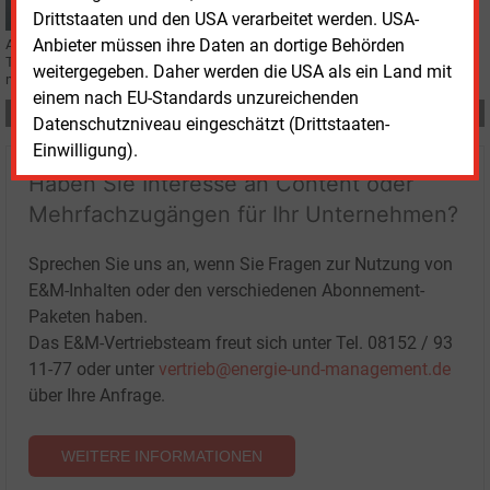
Drittstaaten und den USA verarbeitet werden. USA-
Anbieter müssen ihre Daten an dortige Behörden
Angola LNG, ein Vermarkter von verflüssigtem Erdgas, wird 0,5 Millionen
Tonnen LNG ab 2026 nach Europa liefern. Die Bundesgesellschaft Sefe hat
weitergegeben. Daher werden die USA als ein Land mit
mit ihm einen Liefervertrag vereinbart.
einem nach EU-Standards unzureichenden
Teilen:
Datenschutzniveau eingeschätzt (Drittstaaten-
Einwilligung).
Haben Sie Interesse an Content oder
Mehrfachzugängen für Ihr Unternehmen?
Sprechen Sie uns an, wenn Sie Fragen zur Nutzung von
E&M-Inhalten oder den verschiedenen Abonnement-
Paketen haben.
Das E&M-Vertriebsteam freut sich unter Tel. 08152 / 93
11-77 oder unter
vertrieb@energie-und-management.de
über Ihre Anfrage.
WEITERE INFORMATIONEN