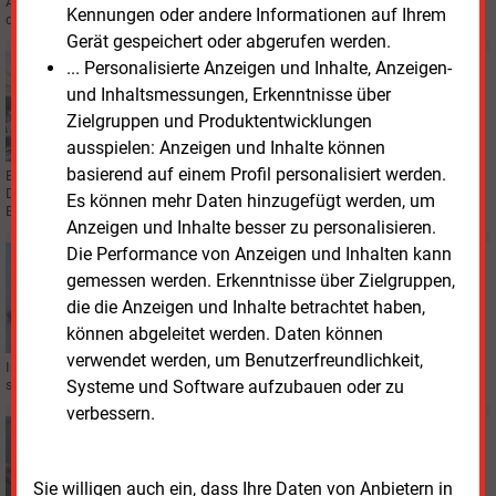
Allerdings ging der europäische LNG-Import 2024 wegen der Erneuerbaren
Kennungen oder andere Informationen auf Ihrem
deutlich zurück.
Gerät gespeichert oder abgerufen werden.
... Personalisierte Anzeigen und Inhalte, Anzeigen-
Mittwoch, 18.12.2024, 14:22
GAS
und Inhaltsmessungen, Erkenntnisse über
Bio-LNG-Anlage nimmt Betrieb auf
Zielgruppen und Produktentwicklungen
ausspielen: Anzeigen und Inhalte können
basierend auf einem Profil personalisiert werden.
Eine neue Bio-LNG-Anlage im hessischen Burghaun startet den Probebetrieb.
Die Biomethan-Verflüssigungsanlage firmiert künftig unter „Erdgas Südwest
Es können mehr Daten hinzugefügt werden, um
Bio-LNG GmbH“.
Anzeigen und Inhalte besser zu personalisieren.
Die Performance von Anzeigen und Inhalten kann
Dienstag, 10.12.2024, 16:40
gemessen werden. Erkenntnisse über Zielgruppen,
GAS
World LNG Summit in Berlin stößt auf schwere
die die Anzeigen und Inhalte betrachtet haben,
Proteste
können abgeleitet werden. Daten können
verwendet werden, um Benutzerfreundlichkeit,
In Berlin tagt ein internationaler Kongress der Flüssigerdgasbranche. Das
Systeme und Software aufzubauen oder zu
stößt auf Proteste von Umweltschützern und Sozialverbänden.
verbessern.
Montag, 9.12.2024, 11:54
LIEFERVEREINBARUNG
LNG aus Angola
Sie willigen auch ein, dass Ihre Daten von Anbietern in