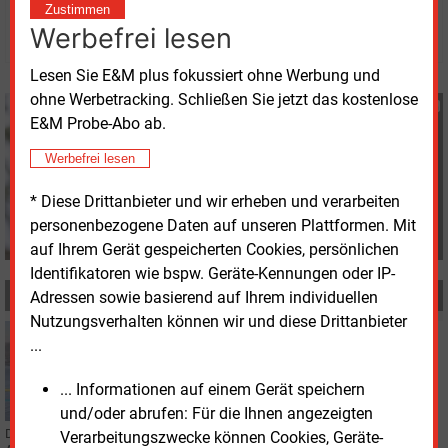
Zustimmen
© 2026 Energie & Management GmbH
Werbefrei lesen
Lesen Sie E&M plus fokussiert ohne Werbung und
ohne Werbetracking. Schließen Sie jetzt das kostenlose
Katia Meyer-Tien
E&M Probe-Abo ab.
+49 (0) 8152 9311 21
K.Meyer-Tien@energie-
Werbefrei lesen
und-management.de
* Diese Drittanbieter und wir erheben und verarbeiten
personenbezogene Daten auf unseren Plattformen. Mit
auf Ihrem Gerät gespeicherten Cookies, persönlichen
Identifikatoren wie bspw. Geräte-Kennungen oder IP-
MEHR ZUM THEMA
Adressen sowie basierend auf Ihrem individuellen
Nutzungsverhalten können wir und diese Drittanbieter
Dienstag, 25.02.2025, 15:42
...
ERDGAS
Shell prognostiziert deutliche höhere LNG-Nachfrage
... Informationen auf einem Gerät speichern
und/oder abrufen: Für die Ihnen angezeigten
Der Ölmulti Shell sieht weltweit gute Zeiten für verflüssigtes Erdgas.
Verarbeitungszwecke können Cookies, Geräte-