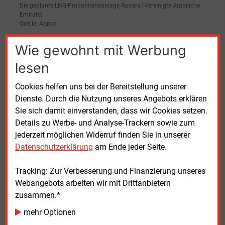
Die geplante LNG-Produktionsanlage Ruwais (Vereinigte Arabische
Emirate)
Quelle: Adnoc
Wie gewohnt mit Werbung
„Die Partnerschaft mit Adnoc trägt zur weiteren
Diversifizierung unseres Portfolios bei und stärkt so
lesen
die Versorgungssicherheit in Deutschland und
Europa“, mit diesen Worten lässt sich Egbert Laege,
Cookies helfen uns bei der Bereitstellung unserer
CEO von Sefe, zitieren: „Unseren Kunden können wir
Dienste. Durch die Nutzung unseres Angebots erklären
mit kohlenstoffarmem LNG einen emissionsarmen
Sie sich damit einverstanden, dass wir Cookies setzen.
Energieträger anbieten und sie so bei ihrer
Details zu Werbe- und Analyse-Trackern sowie zum
Dekarbonisierung unterstützen. Darüber hinaus ist
jederzeit möglichen Widerruf finden Sie in unserer
die Vereinbarung ein wichtiger Schritt hin zu unserem
Datenschutzerklärung
am Ende jeder Seite.
Ziel, die Energiewende voranzutreiben und
europäischer Vorreiter in einer kohlenstoffarmen
Tracking: Zur Verbesserung und Finanzierung unseres
Wirtschaft zu werden.“
Webangebots arbeiten wir mit Drittanbietern
zusammen.*
mehr Optionen
Donnerstag, 7.11.2024, 15:54 Uhr
Katia Meyer-Tien