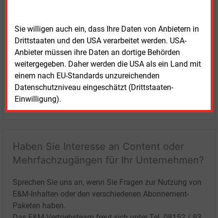
Sie willigen auch ein, dass Ihre Daten von Anbietern in
Drittstaaten und den USA verarbeitet werden. USA-
Anbieter müssen ihre Daten an dortige Behörden
weitergegeben. Daher werden die USA als ein Land mit
einem nach EU-Standards unzureichenden
Datenschutzniveau eingeschätzt (Drittstaaten-
Einwilligung).
LOGIN
Haben Sie Interesse an Content oder
Mehrfachzugängen für Ihr Unternehmen?
Sprechen Sie uns an, wenn Sie Fragen zur Nutzung von
E&M-Inhalten oder den verschiedenen Abonnement-
Paketen haben.
Das E&M-Vertriebsteam freut sich unter Tel. 08152 / 93