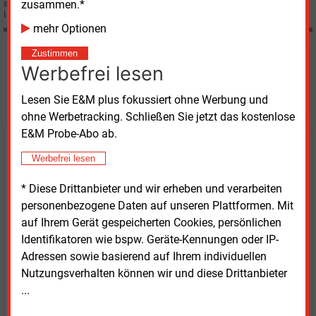
zusammen.*
als Kritische Infrastruktur. Im Folgenden finden Sie ständig aktualisierte
Informationen dazu:
mehr Optionen
Zustimmen
Möchten Sie diese und
Werbefrei lesen
weitere Nachrichten lesen?
Lesen Sie E&M plus fokussiert ohne Werbung und
ohne Werbetracking. Schließen Sie jetzt das kostenlose
E&M Probe-Abo ab.
Kaufen Sie den Artikel
Werbefrei lesen
erhalten Sie sofort diesen redaktionellen Beitrag für
* Diese Drittanbieter und wir erheben und verarbeiten
nur €
2.98
personenbezogene Daten auf unseren Plattformen. Mit
auf Ihrem Gerät gespeicherten Cookies, persönlichen
Identifikatoren wie bspw. Geräte-Kennungen oder IP-
Adressen sowie basierend auf Ihrem individuellen
Nutzungsverhalten können wir und diese Drittanbieter
...
JETZT ARTIKEL KAUFEN