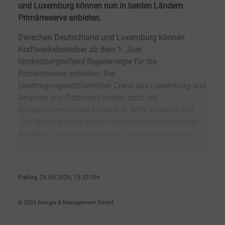
und Luxemburg können nun in beiden Ländern
Primärreserve anbieten.
Zwischen Deutschland und Luxemburg können
Kraftwerksbetreiber ab dem 1. Juni
länderübergreifend Regelenergie für die
Primärreserve anbieten. Die
Übertragungsnetzbetreiber Creos aus Luxemburg und
Amprion aus Dortmund haben dazu ein
Kooperationsmodell entwickelt, teilte Amprion mit.
„Ein Anbieter kann somit Erzeugungseinheiten oder
regelbare Verbraucherlasten in Luxemburg und in
Deutsch
Freitag, 29.05.2020, 15:32 Uhr
Stefan Sagmeister
© 2026 Energie & Management GmbH