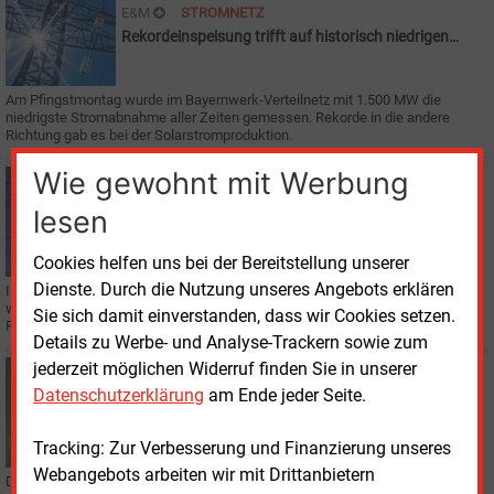
E&M
STROMNETZ
Rekordeinspeisung trifft auf historisch niedrigen
Verbrauch
Am Pfingstmontag wurde im Bayernwerk-Verteilnetz mit 1.500 MW die
niedrigste Stromabnahme aller Zeiten gemessen. Rekorde in die andere
Richtung gab es bei der Solarstromproduktion.
Wie gewohnt mit Werbung
Freitag, 15.05.2020, 16:22
E&M
STROMNETZ
lesen
MVV fordert Markttransparenz bei Regelenergie
Cookies helfen uns bei der Bereitstellung unserer
Dienste. Durch die Nutzung unseres Angebots erklären
In einem überraschenden Vorstoß für mehr Transparenz bei Regelenergie
wird der Mannheimer Versorger MVV künftig eigene
Sie sich damit einverstanden, dass wir Cookies setzen.
Regelenergieabrufsignale auf der Energiebörse EEX veröffentlichen.
Details zu Werbe- und Analyse-Trackern sowie zum
jederzeit möglichen Widerruf finden Sie in unserer
Dienstag, 14.04.2020, 10:35
Datenschutzerklärung
am Ende jeder Seite.
E&M
ENERGIEWIRTSCHAFT
Corona-Krise und Energiebranche: Aktuelle News
Tracking: Zur Verbesserung und Finanzierung unseres
Webangebots arbeiten wir mit Drittanbietern
Die Corona-Krise hat auch vielfältige Auswirkungen auf die Energiebranche