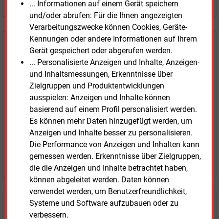
... Informationen auf einem Gerät speichern
und/oder abrufen: Für die Ihnen angezeigten
Verarbeitungszwecke können Cookies, Geräte-
Kennungen oder andere Informationen auf Ihrem
E&M
Testen Sie
kostenlos und
Gerät gespeichert oder abgerufen werden.
unverbindlich
... Personalisierte Anzeigen und Inhalte, Anzeigen-
und Inhaltsmessungen, Erkenntnisse über
Zwei Wochen kostenfreier Zugang
Zielgruppen und Produktentwicklungen
Zugang auf stündlich aktualisierte Nachrichten mit
ausspielen: Anzeigen und Inhalte können
Prognose- und Marktdaten
basierend auf einem Profil personalisiert werden.
+ einmal täglich E&M daily
Es können mehr Daten hinzugefügt werden, um
+ zwei Ausgaben der Zeitung E&M
Anzeigen und Inhalte besser zu personalisieren.
ohne automatische Verlängerung
Die Performance von Anzeigen und Inhalten kann
gemessen werden. Erkenntnisse über Zielgruppen,
JETZT KOSTENLOS TESTEN
die die Anzeigen und Inhalte betrachtet haben,
können abgeleitet werden. Daten können
verwendet werden, um Benutzerfreundlichkeit,
Systeme und Software aufzubauen oder zu
Login für Kunden
verbessern.