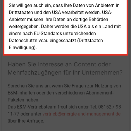
Sie willigen auch ein, dass Ihre Daten von Anbietern in
Drittstaaten und den USA verarbeitet werden. USA-
Anbieter müssen ihre Daten an dortige Behörden
weitergegeben. Daher werden die USA als ein Land mit
einem nach EU-Standards unzureichenden
LOGIN
Datenschutzniveau eingeschätzt (Drittstaaten-
Einwilligung).
Haben Sie Interesse an Content oder
Mehrfachzugängen für Ihr Unternehmen?
Sprechen Sie uns an, wenn Sie Fragen zur Nutzung von
E&M-Inhalten oder den verschiedenen Abonnement-
Paketen haben.
Das E&M-Vertriebsteam freut sich unter Tel. 08152 / 93
11-77 oder unter
vertrieb@energie-und-management.de
über Ihre Anfrage.