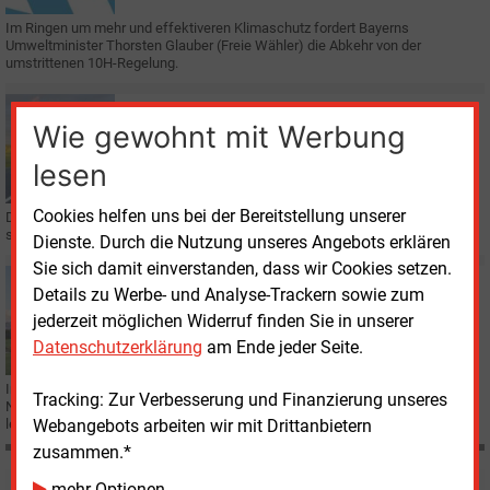
Im Ringen um mehr und effektiveren Klimaschutz fordert Bayerns
Umweltminister Thorsten Glauber (Freie Wähler) die Abkehr von der
umstrittenen 10H-Regelung.
Donnerstag, 30.07.2020, 15:52
Wie gewohnt mit Werbung
E&M
WINDKRAFT ONSHORE
Nach der Flaute herrscht ein laues Lüftchen
lesen
Cookies helfen uns bei der Bereitstellung unserer
Der Windkraftausbau an Land dümpelt auch im ersten Halbjahr weiter vor
sich hin und bleibt weit hinter allen klimapolitischen Notwendigkeiten zurück.
Dienste. Durch die Nutzung unseres Angebots erklären
Sie sich damit einverstanden, dass wir Cookies setzen.
Donnerstag, 16.07.2020, 13:25
Details zu Werbe- und Analyse-Trackern sowie zum
E&M
WINDKRAFT ONSHORE
jederzeit möglichen Widerruf finden Sie in unserer
Flaute bei Windkraftausbau hält an
Datenschutzerklärung
am Ende jeder Seite.
Im ersten Halbjahr 2020 ging bei der Windenergie an Land gerade eine
Tracking: Zur Verbesserung und Finanzierung unseres
Nettoleistung von 528 MW neu in Betrieb - der zweitschwächste Wert in den
letzten 15 Jahren.
Webangebots arbeiten wir mit Drittanbietern
zusammen.*
mehr Optionen