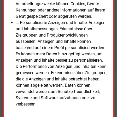
E&M
Verarbeitungszwecke können Cookies, Geräte-
Testen Sie
kostenlos und
Kennungen oder andere Informationen auf Ihrem
unverbindlich
Gerät gespeichert oder abgerufen werden.
... Personalisierte Anzeigen und Inhalte, Anzeigen-
Zwei Wochen kostenfreier Zugang
und Inhaltsmessungen, Erkenntnisse über
Zugang auf stündlich aktualisierte Nachrichten mit
Zielgruppen und Produktentwicklungen
Prognose- und Marktdaten
ausspielen: Anzeigen und Inhalte können
+ einmal täglich E&M daily
basierend auf einem Profil personalisiert werden.
+ zwei Ausgaben der Zeitung E&M
Es können mehr Daten hinzugefügt werden, um
ohne automatische Verlängerung
Anzeigen und Inhalte besser zu personalisieren.
JETZT KOSTENLOS TESTEN
Die Performance von Anzeigen und Inhalten kann
gemessen werden. Erkenntnisse über Zielgruppen,
die die Anzeigen und Inhalte betrachtet haben,
können abgeleitet werden. Daten können
Login für Kunden
verwendet werden, um Benutzerfreundlichkeit,
Systeme und Software aufzubauen oder zu
verbessern.