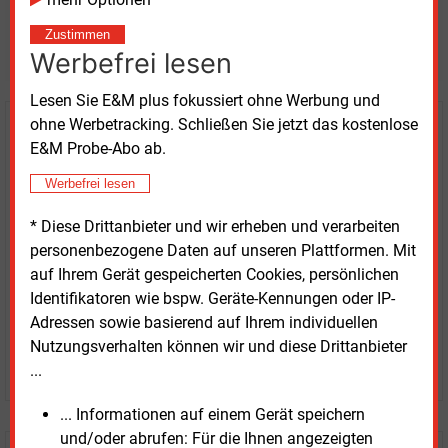
Möchten Sie diese und
Zustimmen
weitere Nachrichten lesen?
Werbefrei lesen
Lesen Sie E&M plus fokussiert ohne Werbung und
ohne Werbetracking. Schließen Sie jetzt das kostenlose
Kaufen Sie den Artikel
E&M Probe-Abo ab.
erhalten Sie sofort diesen redaktionellen Beitrag für
Werbefrei lesen
nur €
8.93
* Diese Drittanbieter und wir erheben und verarbeiten
personenbezogene Daten auf unseren Plattformen. Mit
auf Ihrem Gerät gespeicherten Cookies, persönlichen
Identifikatoren wie bspw. Geräte-Kennungen oder IP-
Adressen sowie basierend auf Ihrem individuellen
Nutzungsverhalten können wir und diese Drittanbieter
JETZT ARTIKEL KAUFEN
...
... Informationen auf einem Gerät speichern
und/oder abrufen: Für die Ihnen angezeigten