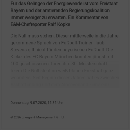
Für das Gelingen der Energiewende ist vom Freistaat
Bayern und der amtierenden Regierungskoalition
immer weniger zu erwarten. Ein Kommentar von
E&M-Chefreporter Ralf Köpke
Die Null muss stehen. Dieser mittlerweile in die Jahre
gekommene Spruch von Fußball-Trainer Huub
Stevens gilt nicht für den bayerischen Fußball: Die
Kicker des FC Bayern München konnten jüngst mit
100 geschossenen Toren ihre 30. Meisterschaft
feiern.Die Null steht im weiß-blauen Freistaat ganz
woanders: Seit Beginn dieses Jahres hat es zwischen
Aschaffenburg und dem Alpenvorland keine einz
Donnerstag, 9.07.2020, 15:35 Uhr
Ralf K�pke
© 2026 Energie & Management GmbH