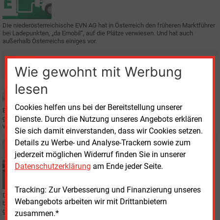
Die niederösterreichische EVN AG hat in Österreich den früheren Marktführer
bei Ladepunkten, „da Emobil“, auf die Plätze verwiesen. Und hat auch
außerhalb Österreichs einiges vor.
Freitag, 7.08.2026, 17:14
Wie gewohnt mit Werbung
E&M
FÖRDERUNG
Studie analysiert Relevanz von Förderinstrumenten
lesen
Cookies helfen uns bei der Bereitstellung unserer
Eine ZEW-Studie zeigt, dass Investitionshilfen vor allem bei marktreifen
grünen Technologien relevant sind. Bei neuen CO2-armen Verfahren geht es
Dienste. Durch die Nutzung unseres Angebots erklären
vor allem um Forschungszuschüsse.
Sie sich damit einverstanden, dass wir Cookies setzen.
Details zu Werbe- und Analyse-Trackern sowie zum
Freitag, 7.08.2026, 16:57
jederzeit möglichen Widerruf finden Sie in unserer
E&M
E-FAHRZEUGE
Datenschutzerklärung
am Ende jeder Seite.
Potsdam kündigt Liefervertrag für Elektrobusse
Tracking: Zur Verbesserung und Finanzierung unseres
Der Verkehrsbetrieb Potsdam hat einen Liefervertrag über 23
Webangebots arbeiten wir mit Drittanbietern
batterieelektrische Busse mit Ebusco wegen ausbleibender Lieferungen
gekündigt. Eine Neuausschreibung wird vorbereitet.
zusammen.*