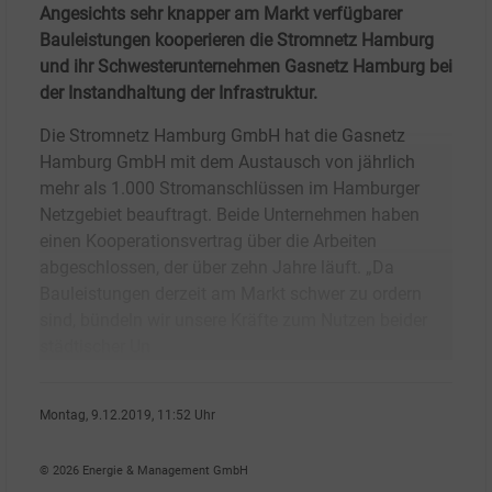
Angesichts sehr knapper am Markt verfügbarer
Bauleistungen kooperieren die Stromnetz Hamburg
und ihr Schwesterunternehmen Gasnetz Hamburg bei
der Instandhaltung der Infrastruktur.
Die Stromnetz Hamburg GmbH hat die Gasnetz
Hamburg GmbH mit dem Austausch von jährlich
mehr als 1.000 Stromanschlüssen im Hamburger
Netzgebiet beauftragt. Beide Unternehmen haben
einen Kooperationsvertrag über die Arbeiten
abgeschlossen, der über zehn Jahre läuft. „Da
Bauleistungen derzeit am Markt schwer zu ordern
sind, bündeln wir unsere Kräfte zum Nutzen beider
städtischer Un
Montag, 9.12.2019, 11:52 Uhr
Peter Koller
© 2026 Energie & Management GmbH