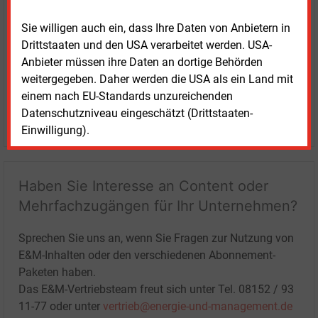
Sie willigen auch ein, dass Ihre Daten von Anbietern in
Drittstaaten und den USA verarbeitet werden. USA-
Anbieter müssen ihre Daten an dortige Behörden
weitergegeben. Daher werden die USA als ein Land mit
einem nach EU-Standards unzureichenden
Datenschutzniveau eingeschätzt (Drittstaaten-
LOGIN
Einwilligung).
Haben Sie Interesse an Content oder
Mehrfachzugängen für Ihr Unternehmen?
Sprechen Sie uns an, wenn Sie Fragen zur Nutzung von
E&M-Inhalten oder den verschiedenen Abonnement-
Paketen haben.
Das E&M-Vertriebsteam freut sich unter Tel. 08152 / 93
11-77 oder unter
vertrieb@energie-und-management.de