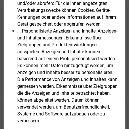
und/oder abrufen: Für die Ihnen angezeigten
Verarbeitungszwecke können Cookies, Geräte-
E&M
Testen Sie
kostenlos und
Kennungen oder andere Informationen auf Ihrem
Gerät gespeichert oder abgerufen werden.
unverbindlich
... Personalisierte Anzeigen und Inhalte, Anzeigen-
und Inhaltsmessungen, Erkenntnisse über
Zwei Wochen kostenfreier Zugang
Zielgruppen und Produktentwicklungen
Zugang auf stündlich aktualisierte Nachrichten mit
ausspielen: Anzeigen und Inhalte können
Prognose- und Marktdaten
basierend auf einem Profil personalisiert werden.
+ einmal täglich E&M daily
Es können mehr Daten hinzugefügt werden, um
+ zwei Ausgaben der Zeitung E&M
Anzeigen und Inhalte besser zu personalisieren.
ohne automatische Verlängerung
Die Performance von Anzeigen und Inhalten kann
JETZT KOSTENLOS TESTEN
gemessen werden. Erkenntnisse über Zielgruppen,
die die Anzeigen und Inhalte betrachtet haben,
können abgeleitet werden. Daten können
verwendet werden, um Benutzerfreundlichkeit,
Login für Kunden
Systeme und Software aufzubauen oder zu
verbessern.