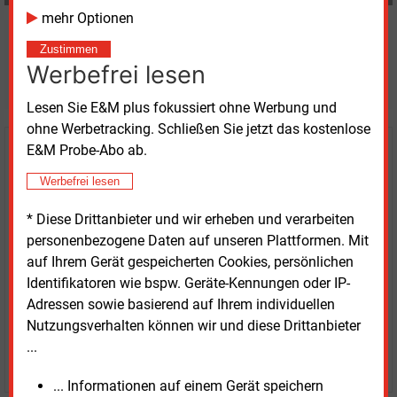
mehr Optionen
Möchten Sie diese und
Zustimmen
Werbefrei lesen
weitere Nachrichten lesen?
Lesen Sie E&M plus fokussiert ohne Werbung und
ohne Werbetracking. Schließen Sie jetzt das kostenlose
E&M Probe-Abo ab.
Kaufen Sie den Artikel
Werbefrei lesen
erhalten Sie sofort diesen redaktionellen Beitrag für
nur €
2.98
* Diese Drittanbieter und wir erheben und verarbeiten
personenbezogene Daten auf unseren Plattformen. Mit
auf Ihrem Gerät gespeicherten Cookies, persönlichen
Identifikatoren wie bspw. Geräte-Kennungen oder IP-
Adressen sowie basierend auf Ihrem individuellen
Nutzungsverhalten können wir und diese Drittanbieter
...
JETZT ARTIKEL KAUFEN
... Informationen auf einem Gerät speichern