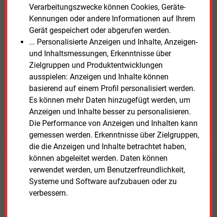
E&M
Verarbeitungszwecke können Cookies, Geräte-
Testen Sie
kostenlos und
Kennungen oder andere Informationen auf Ihrem
unverbindlich
Gerät gespeichert oder abgerufen werden.
... Personalisierte Anzeigen und Inhalte, Anzeigen-
Zwei Wochen kostenfreier Zugang
und Inhaltsmessungen, Erkenntnisse über
Zugang auf stündlich aktualisierte Nachrichten mit
Zielgruppen und Produktentwicklungen
Prognose- und Marktdaten
ausspielen: Anzeigen und Inhalte können
+ einmal täglich E&M daily
basierend auf einem Profil personalisiert werden.
+ zwei Ausgaben der Zeitung E&M
Es können mehr Daten hinzugefügt werden, um
ohne automatische Verlängerung
Anzeigen und Inhalte besser zu personalisieren.
JETZT KOSTENLOS TESTEN
Die Performance von Anzeigen und Inhalten kann
gemessen werden. Erkenntnisse über Zielgruppen,
die die Anzeigen und Inhalte betrachtet haben,
können abgeleitet werden. Daten können
Login für Kunden
verwendet werden, um Benutzerfreundlichkeit,
Systeme und Software aufzubauen oder zu
verbessern.