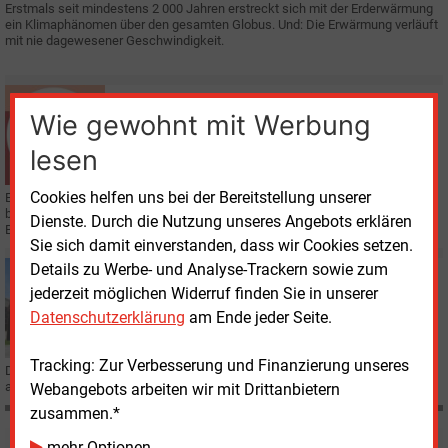
Erstmals seit mindestens 2 000 Jahren erstreckt sich mit der Erderwärmung
ein Klimaphänomen über den gesamten Globus. Und: Die Erwärmung verläuft
mit nie dagewesener Geschwindigkeit.
Mittwoch, 15.05.2019, 08:36
Wie gewohnt mit Werbung
E&M
STATISTIK DES TAGES
Beim Klimawandel ist der Einzelne gefragt
lesen
Cookies helfen uns bei der Bereitstellung unserer
Ein Schaubild sagt mehr als Tausend Worte: In einer aktuellen Infografik
beleuchtet E&M regelmäßig Zahlen aus dem energiewirtschaftlichen
Dienste. Durch die Nutzung unseres Angebots erklären
Bereich.
Sie sich damit einverstanden, dass wir Cookies setzen.
Details zu Werbe- und Analyse-Trackern sowie zum
Mittwoch, 8.05.2019, 14:26
jederzeit möglichen Widerruf finden Sie in unserer
E&M
POLITIK
Bundesregierung bekräftigt Erneuerbaren-Ziel
Datenschutzerklärung
am Ende jeder Seite.
Tracking: Zur Verbesserung und Finanzierung unseres
Die Bundesregierung hat ihr Ziel bekräftigt, den Anteil erneuerbarer Energien
am Bruttostromverbrauch bis 2030 auf 65
% anzuheben.
Webangebots arbeiten wir mit Drittanbietern
zusammen.*
mehr Optionen