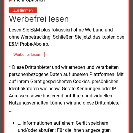
Möchten Sie diese und
Zustimmen
weitere Nachrichten lesen?
Werbefrei lesen
Lesen Sie E&M plus fokussiert ohne Werbung und
ohne Werbetracking. Schließen Sie jetzt das kostenlose
Kaufen Sie den Artikel
E&M Probe-Abo ab.
erhalten Sie sofort diesen redaktionellen Beitrag für
Werbefrei lesen
nur €
2.98
* Diese Drittanbieter und wir erheben und verarbeiten
personenbezogene Daten auf unseren Plattformen. Mit
auf Ihrem Gerät gespeicherten Cookies, persönlichen
Identifikatoren wie bspw. Geräte-Kennungen oder IP-
Adressen sowie basierend auf Ihrem individuellen
Nutzungsverhalten können wir und diese Drittanbieter
JETZT ARTIKEL KAUFEN
...
... Informationen auf einem Gerät speichern
und/oder abrufen: Für die Ihnen angezeigten