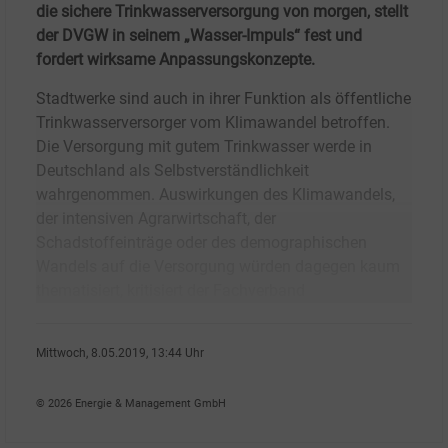
die sichere Trinkwasserversorgung von morgen, stellt
der DVGW in seinem „Wasser-Impuls“ fest und
fordert wirksame Anpassungskonzepte.
Stadtwerke sind auch in ihrer Funktion als öffentliche
Trinkwasserversorger vom Klimawandel betroffen.
Die Versorgung mit gutem Trinkwasser werde in
Deutschland als Selbstverständlichkeit
wahrgenommen. Auswirkungen des Klimawandels,
der intensiven Agrarwirtschaft, der
Schadstoffeinträge oder des demographischen
Wandels auf die Versorgung würden dagegen kaum
thematisiert, kritisiert der Fachverband
Mittwoch, 8.05.2019, 13:44 Uhr
Peter Focht
© 2026 Energie & Management GmbH