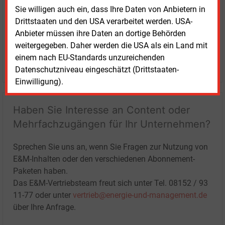
Sie willigen auch ein, dass Ihre Daten von Anbietern in
Drittstaaten und den USA verarbeitet werden. USA-
Anbieter müssen ihre Daten an dortige Behörden
weitergegeben. Daher werden die USA als ein Land mit
einem nach EU-Standards unzureichenden
LOGIN
Datenschutzniveau eingeschätzt (Drittstaaten-
Einwilligung).
Haben Sie Interesse an Content oder
Mehrfachzugängen für Ihr Unternehmen?
Sprechen Sie uns an, wenn Sie Fragen zur Nutzung von
E&M-Inhalten oder den verschiedenen Abonnement-
Paketen haben.
Das E&M-Vertriebsteam freut sich unter Tel. 08152 / 93
11-77 oder unter
vertrieb@energie-und-management.de
über Ihre Anfrage.