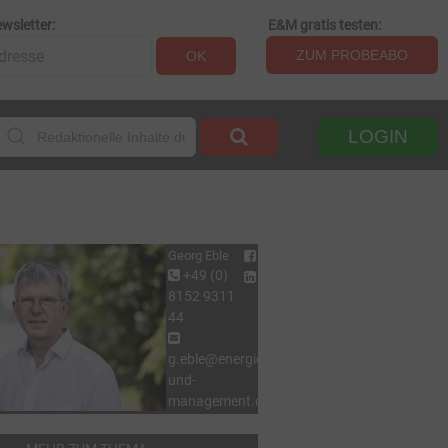
wsletter:
E&M gratis testen:
ZUM PROBEABO
OK
LOGIN
Georg Eble
+49 (0)
8152 9311
44
g.eble@energie-
und-
management.de