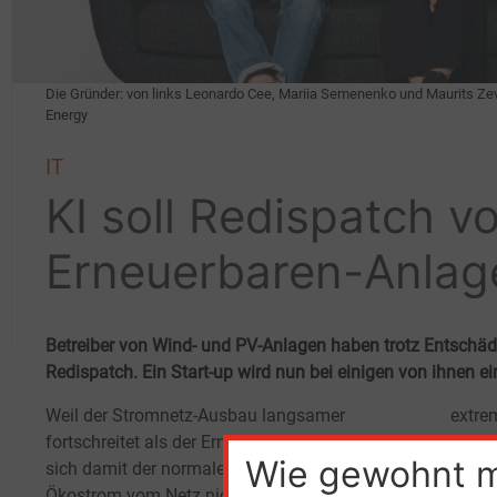
Die Gründer: von links Leonardo Cee, Mariia Semenenko und Maurits Zeve
Energy
IT
KI soll Redispatch v
Erneuerbaren-Anlag
Betreiber von Wind- und PV-Anlagen haben trotz Entschä
Redispatch. Ein Start-up wird nun bei einigen von ihnen ein
Weil der Stromnetz-Ausbau langsamer
extre
fortschreitet als der Erneuerbaren-Ausbau und
weiter
Wie gewohnt 
sich damit der normalerweise erzeugte
Ökostrom vom Netz nicht mehr ganz