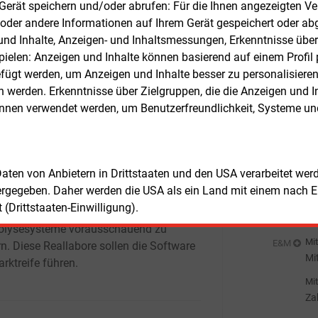
Mit
m Gerät speichern und/oder abrufen: Für die Ihnen angezeigten 
E&M
rdo Cee gegründete Climate-Tech-Start-
Fa
oder andere Informationen auf Ihrem Gerät gespeichert oder ab
t nun nach eigenen Angaben bei
pr
n und Inhalte, Anzeigen- und Inhaltsmessungen, Erkenntnisse übe
ess Angels in einer Pre-Seed-
Mit
E&M
elen: Anzeigen und Inhalte können basierend auf einem Profil p
zierungsrunde 500.000 Euro
Kf
ügt werden, um Anzeigen und Inhalte besser zu personalisiere
sammelt.
Mit
E&M
werden. Erkenntnisse über Zielgruppen, die die Anzeigen und I
DE
önnen verwendet werden, um Benutzerfreundlichkeit, Systeme u
em Kapital will das Unternehmen seine
He
Mit
E&M
re in Pilotprojekten mit
In
enbetreibern unter realen Bedingungen
 und zur Marktreife bringen. Die
Mit
E&M
 Daten von Anbietern in Drittstaaten und den USA verarbeitet we
are nutzt Prognosen auf Basis der KI-
Wi
ergegeben. Daher werden die USA als ein Land mit einem nach 
sc
ägung Maschinelles Lernen, um
Mit
E&M
(Drittstaaten-Einwilligung).
her wie Batterien oder
Ko
rolysesysteme vorausschauend zu
Sä
Mit
E&M
rn. Diese Reallabore sollen die Software
Mi
rktreife führen.
Mit
Za