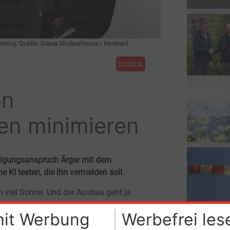
ring. Quelle: Diana Shulieshnova / Nextract
zurück
on
en minimieren
digungsanspruch Ärger mit dem
e KI testen, die ihn vermeiden soll.
m viel Sonne. Und der Ausbau geht ja
.
mit Werbung
Werbefrei les