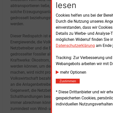
Start
lesen
abtransportieren ließe, müssen unter anderem
solche Erzeugungsanlagen kurzfristig
Anlag
Cookies helfen uns bei der Berei
gedrosselt beziehungsweise abgeschaltet
Redis
Durch die Nutzung unseres Ange
werden.
Zwisc
einverstanden, dass wir Cookies
übers
Details zu Werbe- und Analyse-T
Dieser Redispatch ist ein Ärgernis für die
grüne
möglichen Widerruf finden Sie i
Energiewende, die Volkswirtschaft, die
Sogen
Datenschutzerklärung
am Ende j
Netzbetreiber und die Betreiber sowohl
die KI
gedrosselter fossiler als auch erneuerbarer
TU
Be
Tracking: Zur Verbesserung und
Kraftwerke: Ökostrom, der hätte produziert
Wind-
Webangebots arbeiten wir mit D
werden können, um den Strommix grüner zu
Redis
machen, wird nicht produziert, die
mehr Optionen
mögli
Volkswirtschaft bezahlt die Entschädigungen
Batte
Zustimmen
an die Anlagenbetreiber und erhält keinen
Batte
Gegenwert, die Netzbetreiber sind mit
zumin
* Diese Drittanbieter und wir e
Schalthandlungen beschäftigt, die sie nicht
Anfan
gespeicherten Cookies, persönli
immer abrechnen können, und die Betreiber
GmbH“
individuellen Nutzungsverhalten 
zumindest von Wind- und großen
Zever