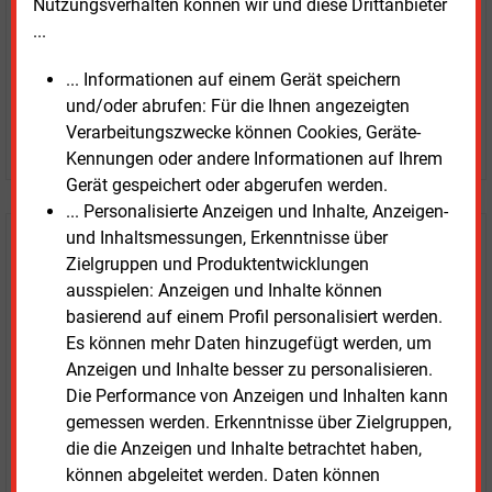
Nutzungsverhalten können wir und diese Drittanbieter
...
... Informationen auf einem Gerät speichern
und/oder abrufen: Für die Ihnen angezeigten
Verarbeitungszwecke können Cookies, Geräte-
JETZT ARTIKEL KAUFEN
Kennungen oder andere Informationen auf Ihrem
Gerät gespeichert oder abgerufen werden.
... Personalisierte Anzeigen und Inhalte, Anzeigen-
und Inhaltsmessungen, Erkenntnisse über
E&M
Testen Sie
kostenlos und
Zielgruppen und Produktentwicklungen
unverbindlich
ausspielen: Anzeigen und Inhalte können
basierend auf einem Profil personalisiert werden.
Zwei Wochen kostenfreier Zugang
Es können mehr Daten hinzugefügt werden, um
Zugang auf stündlich aktualisierte Nachrichten mit
Anzeigen und Inhalte besser zu personalisieren.
Prognose- und Marktdaten
Die Performance von Anzeigen und Inhalten kann
+ einmal täglich E&M daily
gemessen werden. Erkenntnisse über Zielgruppen,
+ zwei Ausgaben der Zeitung E&M
die die Anzeigen und Inhalte betrachtet haben,
ohne automatische Verlängerung
können abgeleitet werden. Daten können