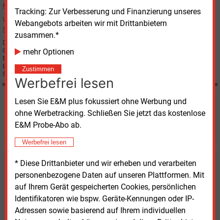
Tracking: Zur Verbesserung und Finanzierung unseres
Webangebots arbeiten wir mit Drittanbietern
zusammen.*
Die Bundesregierung will den Ausbau der Stromnetze mit einer
Gesetzesinitiative beschleunigen, deren Eckpunkte
mehr Optionen
Bundeswirtschaftsminister Rainer Brüderle am 21. März beim
Energieministertreffen in Brüssel vorstellt. Außerdem geht es um die
Zustimmen
Sicherheit der Kernkraft-Anlagen in der EU.
Werbefrei lesen
Lesen Sie E&M plus fokussiert ohne Werbung und
Möchten Sie diese und
ohne Werbetracking. Schließen Sie jetzt das kostenlose
weitere Nachrichten lesen?
E&M Probe-Abo ab.
Werbefrei lesen
* Diese Drittanbieter und wir erheben und verarbeiten
Kaufen Sie den Artikel
personenbezogene Daten auf unseren Plattformen. Mit
auf Ihrem Gerät gespeicherten Cookies, persönlichen
erhalten Sie sofort diesen redaktionellen Beitrag für
Identifikatoren wie bspw. Geräte-Kennungen oder IP-
nur €
2.98
Adressen sowie basierend auf Ihrem individuellen