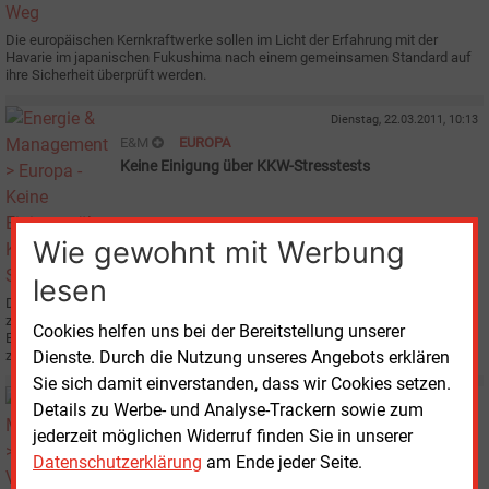
Die europäischen Kernkraftwerke sollen im Licht der Erfahrung mit der
Havarie im japanischen Fukushima nach einem gemeinsamen Standard auf
ihre Sicherheit überprüft werden.
Dienstag, 22.03.2011, 10:13
E&M
EUROPA
Keine Einigung über KKW-Stresstests
Wie gewohnt mit Werbung
lesen
Die europäischen Kernkraftwerke sollen bis zum Jahresende einer
zusätzlichen Sicherheitsüberprüfung unterzogen werden. Über die
Cookies helfen uns bei der Bereitstellung unserer
Einzelheiten herrscht allerdings auch nach einem Sondertreffen der
zuständigen Minister der EU-Mitgliedsstaaten Unklarheit.
Dienste. Durch die Nutzung unseres Angebots erklären
Sie sich damit einverstanden, dass wir Cookies setzen.
Montag, 21.03.2011, 09:19
Details zu Werbe- und Analyse-Trackern sowie zum
E&M
POLITIK
jederzeit möglichen Widerruf finden Sie in unserer
Vorfahrt für Netzausbau und KKW-Sicherheit
Datenschutzerklärung
am Ende jeder Seite.