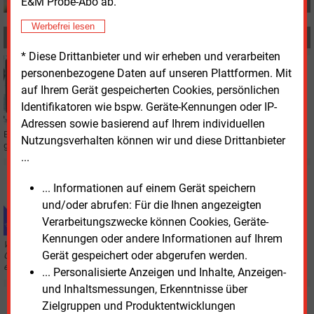
E&M Probe-Abo ab.
Werbefrei lesen
MEHR ZUM THEMA
* Diese Drittanbieter und wir erheben und verarbeiten
Freitag, 16.05.2025, 09:15
personenbezogene Daten auf unseren Plattformen. Mit
BILANZ
auf Ihrem Gerät gespeicherten Cookies, persönlichen
Engie steigert Gewinn im ersten Quartal
Identifikatoren wie bspw. Geräte-Kennungen oder IP-
Adressen sowie basierend auf Ihrem individuellen
Engie hat den Gewinn im ersten Quartal dank seines Infrastrukturgeschäfts
Nutzungsverhalten können wir und diese Drittanbieter
gesteigert.
...
Mittwoch, 19.03.2025, 09:15
... Informationen auf einem Gerät speichern
AUS DER AKTUELLEN AUSGABE
und/oder abrufen: Für die Ihnen angezeigten
Der Streit um die „Kundenanlage“ aus juristischer
Sicht
Verarbeitungszwecke können Cookies, Geräte-
Kennungen oder andere Informationen auf Ihrem
Welche Konsequenzen das Urteil des Europäischen Gerichtshofs für das
Gerät gespeichert oder abgerufen werden.
Geschäftsmodell der „Kundenanlage“ nach deutschem Recht hat,
erläuert Rechtsanwältin Liane Thau*.
... Personalisierte Anzeigen und Inhalte, Anzeigen-
und Inhaltsmessungen, Erkenntnisse über
Donnerstag, 20.02.2025, 09:00
Zielgruppen und Produktentwicklungen
AUS DER AKTUELLEN AUSGABE