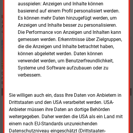
ausspielen: Anzeigen und Inhalte können
Risikoaufschlag nach Urteil zur Kundenanlage
basierend auf einem Profil personalisiert werden.
Es können mehr Daten hinzugefügt werden, um
Der EuGH hat eine bestimmte Objektversorgung in Zwickau praktisch der
Anzeigen und Inhalte besser zu personalisieren.
Netzregulierung unterworfen. Christoph Zeis von der EDG glaubt gleichwohl,
dass das Energiecontracting weitergeht.
Die Performance von Anzeigen und Inhalten kann
gemessen werden. Erkenntnisse über Zielgruppen,
Donnerstag, 9.01.2025, 17:20
die die Anzeigen und Inhalte betrachtet haben,
PERSONALIE
können abgeleitet werden. Daten können
Doppelspitze beim Energieversorger GSW
verwendet werden, um Benutzerfreundlichkeit,
Systeme und Software aufzubauen oder zu
Die Gemeinschaftsstadtwerke Kamen, Bönen, Bergkamen haben einen
verbessern.
neuen Geschäftsführer. Alexander Loipfinger wird gemeinsam mit Jochen
Baudrexl die GSW leiten, ab 2026 allein übernehmen.
Teilen:
Sie willigen auch ein, dass Ihre Daten von Anbietern in
Drittstaaten und den USA verarbeitet werden. USA-
Anbieter müssen ihre Daten an dortige Behörden
Haben Sie Interesse an Content oder
weitergegeben. Daher werden die USA als ein Land mit
Mehrfachzugängen für Ihr Unternehmen?
einem nach EU-Standards unzureichenden
Datenschutzniveau eingeschätzt (Drittstaaten-
Sprechen Sie uns an, wenn Sie Fragen zur Nutzung von