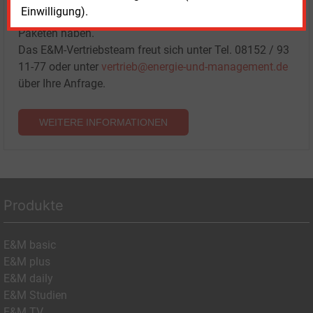
Einwilligung).
E&M-Inhalten oder den verschiedenen Abonnement-
Paketen haben.
Das E&M-Vertriebsteam freut sich unter Tel. 08152 / 93
11-77 oder unter
vertrieb@energie-und-management.de
über Ihre Anfrage.
WEITERE INFORMATIONEN
Produkte
E&M basic
E&M plus
E&M daily
E&M Studien
E&M TV