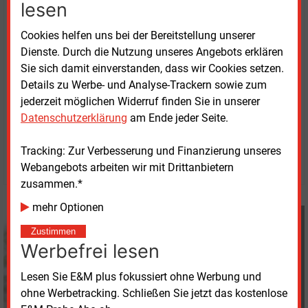
lesen
Energielösungen wie Power Purchase Agreements
(PPA), Risikomanagement und die Vermarktung von
Cookies helfen uns bei der Bereitstellung unserer
Flexibilitäten aus Kundenanlagen spezialisiert.
Dienste. Durch die Nutzung unseres Angebots erklären
Sie sich damit einverstanden, dass wir Cookies setzen.
Details zu Werbe- und Analyse-Trackern sowie zum
jederzeit möglichen Widerruf finden Sie in unserer
Datenschutzerklärung
am Ende jeder Seite.
Dienstag, 17.12.2024, 12:17 Uhr
Davina Spohn
Tracking: Zur Verbesserung und Finanzierung unseres
© 2026 Energie & Management GmbH
Webangebots arbeiten wir mit Drittanbietern
zusammen.*
mehr Optionen
Davina Spohn
+49 (0) 8152 9311 18
Zustimmen
Werbefrei lesen
d.spohn@energie-und-
management.de
Lesen Sie E&M plus fokussiert ohne Werbung und
ohne Werbetracking. Schließen Sie jetzt das kostenlose