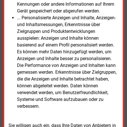
Kennungen oder andere Informationen auf Ihrem
Gerät gespeichert oder abgerufen werden.
Zwei Wochen kostenfreier Zugang
... Personalisierte Anzeigen und Inhalte, Anzeigen-
Zugang auf stündlich aktualisierte Nachrichten mit
und Inhaltsmessungen, Erkenntnisse über
Prognose- und Marktdaten
Zielgruppen und Produktentwicklungen
+ einmal täglich E&M daily
ausspielen: Anzeigen und Inhalte können
+ zwei Ausgaben der Zeitung E&M
basierend auf einem Profil personalisiert werden.
ohne automatische Verlängerung
Es können mehr Daten hinzugefügt werden, um
JETZT KOSTENLOS TESTEN
Anzeigen und Inhalte besser zu personalisieren.
Die Performance von Anzeigen und Inhalten kann
gemessen werden. Erkenntnisse über Zielgruppen,
die die Anzeigen und Inhalte betrachtet haben,
Login für Kunden
können abgeleitet werden. Daten können
verwendet werden, um Benutzerfreundlichkeit,
Systeme und Software aufzubauen oder zu
verbessern.
Sie willigen auch ein, dass Ihre Daten von Anbietern in