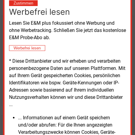
Zustimmen
Werbefrei lesen
Lesen Sie E&M plus fokussiert ohne Werbung und
Kaufen Sie den Artikel
ohne Werbetracking. Schließen Sie jetzt das kostenlose
E&M Probe-Abo ab.
erhalten Sie sofort diesen redaktionellen Beitrag für
nur €
2.98
Werbefrei lesen
* Diese Drittanbieter und wir erheben und verarbeiten
personenbezogene Daten auf unseren Plattformen. Mit
auf Ihrem Gerät gespeicherten Cookies, persönlichen
Identifikatoren wie bspw. Geräte-Kennungen oder IP-
Adressen sowie basierend auf Ihrem individuellen
JETZT ARTIKEL KAUFEN
Nutzungsverhalten können wir und diese Drittanbieter
...
... Informationen auf einem Gerät speichern
E&M
und/oder abrufen: Für die Ihnen angezeigten
Testen Sie
kostenlos und
Verarbeitungszwecke können Cookies, Geräte-
unverbindlich