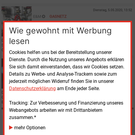
Dienstag, 5.05.2020, 13:52
E&M
GASNETZ
Polen bereitet Bau der Gasleitung Baltic Pipe vor
Wie gewohnt mit Werbung
lesen
Der polnische Gasnetzbetreiber Gaz System hat die italienische Firma
Saipem beauftragt, eine neue Importpipeline für norwegisches Erdgas in der
Ostsee zu verlegen.
Cookies helfen uns bei der Bereitstellung unserer
Dienste. Durch die Nutzung unseres Angebots erklären
Freitag, 24.04.2020, 15:37
Sie sich damit einverstanden, dass wir Cookies setzen.
E&M
GAS
Details zu Werbe- und Analyse-Trackern sowie zum
Mit Gas zum klimaneutralen Energiesystem
jederzeit möglichen Widerruf finden Sie in unserer
Datenschutzerklärung
am Ende jeder Seite.
Das Konsortium „Gas for Climate“, eine Gruppe europäischer
Gasunternehmen, hat eine weitere Studie zur Schaffung einer erneuerbaren
Energieversorgung mit dekarbonisiertem Gas vorgelegt.
Tracking: Zur Verbesserung und Finanzierung unseres
Webangebots arbeiten wir mit Drittanbietern
zusammen.*
Möchten Sie diese und
mehr Optionen
weitere Nachrichten lesen?