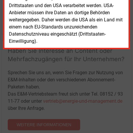
Drittstaaten und den USA verarbeitet werden. USA-
Anbieter müssen ihre Daten an dortige Behörden
weitergegeben. Daher werden die USA als ein Land mit
LOGIN
einem nach EU-Standards unzureichenden
Datenschutzniveau eingeschätzt (Drittstaaten-
Einwilligung).
Haben Sie Interesse an Content oder
Mehrfachzugängen für Ihr Unternehmen?
Sprechen Sie uns an, wenn Sie Fragen zur Nutzung von
E&M-Inhalten oder den verschiedenen Abonnement-
Paketen haben.
Das E&M-Vertriebsteam freut sich unter Tel. 08152 / 93
11-77 oder unter
vertrieb@energie-und-management.de
über Ihre Anfrage.
WEITERE INFORMATIONEN