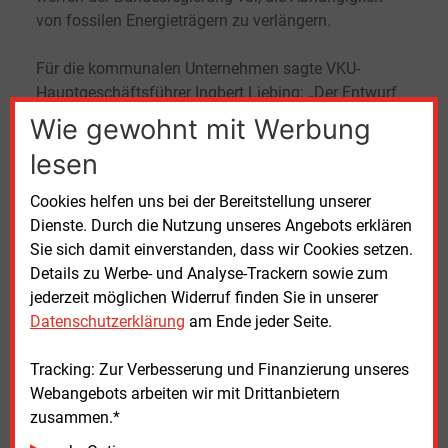
von fossilen Energieträgern zu verlängern.
Für die kommunalen Unternehmen sagte VKU-
Hauptgeschäftsführer Ingbert Liebing: „Der Entwurf
enthält gute Ansätze.“ Dazu zähle die Abräumung
Wie gewohnt mit Werbung
„überbürokratischer Regelungen“. Allerdings
lesen
verändere der Regierungsentwurf die Spielregeln bei
der Wärmewende und bei der Wärmeplanung der
Cookies helfen uns bei der Bereitstellung unserer
Kommunen erheblich. „Die eigentliche Arbeit beginnt
Dienste. Durch die Nutzung unseres Angebots erklären
jetzt“, sagte Liebing in Bezug auf das
Sie sich damit einverstanden, dass wir Cookies setzen.
parlamentarische Verfahren.
Details zu Werbe- und Analyse-Trackern sowie zum
jederzeit möglichen Widerruf finden Sie in unserer
Die Koalition müsse rasch für Planungssicherheit für
Datenschutzerklärung
am Ende jeder Seite.
die Wärmewende sorgen. Dazu gehöre eine
Biomethanstrategie sowie ein Wärmepaket aus
Tracking: Zur Verbesserung und Finanzierung unseres
KWKG, AVB Fernwärme und Wärmelieferverordnung,
Webangebots arbeiten wir mit Drittanbietern
„am besten noch vor der Sommerpause“, so Liebing.
zusammen.*