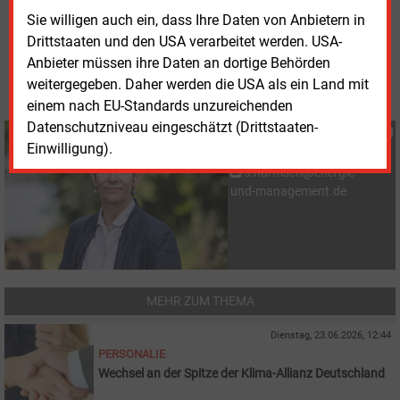
Mittwoch, 13.05.2026, 14:09 Uhr
Sie willigen auch ein, dass Ihre Daten von Anbietern in
Susanne Harmsen
Drittstaaten und den USA verarbeitet werden. USA-
© 2026 Energie & Management GmbH
Anbieter müssen ihre Daten an dortige Behörden
weitergegeben. Daher werden die USA als ein Land mit
einem nach EU-Standards unzureichenden
Datenschutzniveau eingeschätzt (Drittstaaten-
Susanne Harmsen
Einwilligung).
+49 (0) 151 28207503
s.harmsen@energie-
und-management.de
MEHR ZUM THEMA
Dienstag, 23.06.2026, 12:44
PERSONALIE
Wechsel an der Spitze der Klima-Allianz Deutschland