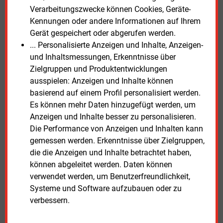
Gase könnten daher eine wichtige Rolle spielen.
Verarbeitungszwecke können Cookies, Geräte-
Kennungen oder andere Informationen auf Ihrem
Das Hauptstadtbüro Bioenergie (HBB) begrüßte, dass
Gerät gespeichert oder abgerufen werden.
die Bundesregierung die verpflichtende
... Personalisierte Anzeigen und Inhalte, Anzeigen-
Nutzungskaskade für feste Biomasse gestrichen hat.
und Inhaltsmessungen, Erkenntnisse über
Dies sei ein entscheidender Schritt, um „die
Zielgruppen und Produktentwicklungen
energetische Nutzung von Holz als unverzichtbare
ausspielen: Anzeigen und Inhalte können
Säule einer sicheren, regionalen Wärmeversorgung
basierend auf einem Profil personalisiert werden.
nicht künstlich zu benachteiligen“.
Es können mehr Daten hinzugefügt werden, um
Anzeigen und Inhalte besser zu personalisieren.
Nach Angaben der Bundesregierung setzt das Gesetz
Die Performance von Anzeigen und Inhalten kann
die europäische Gebäuderichtlinie eins zu eins in
gemessen werden. Erkenntnisse über Zielgruppen,
deutsches Recht um. Zusätzliche Anforderungen
die die Anzeigen und Inhalte betrachtet haben,
über die EU-Vorgaben hinaus seien nicht vorgesehen.
können abgeleitet werden. Daten können
verwendet werden, um Benutzerfreundlichkeit,
Der
Gesetzentwurf zum GModG
steht im Internet
Systeme und Software aufzubauen oder zu
bereit.
verbessern.