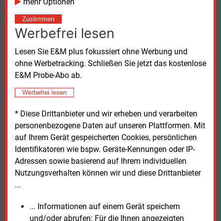
mehr Optionen
Der Chef des Stadwerkeverbunds Thüga, Constantin
H. Alsheimer begrüßte den Kabinettsbeschluss,
Zustimmen
forderte jedoch fairen Wettbewerb. „Was es braucht,
Werbefrei lesen
ist Freiheit mit Verbindlichkeit.“ Leitgröße der
Wärmewende sollte die Wärmeplanung sein, die auch
Lesen Sie E&M plus fokussiert ohne Werbung und
gesetzlich mehr Verbindlichkeit braucht, forderte
ohne Werbetracking. Schließen Sie jetzt das kostenlose
Alsheimer. Er kritisierte die geplante Kostenteilung
E&M Probe-Abo ab.
zwischen Mietern und Vermietern. Diese schaffe
Werbefrei lesen
Bürokratie und verzerre den Wettbewerb.
* Diese Drittanbieter und wir erheben und verarbeiten
Gaswirtschaft erfreut
personenbezogene Daten auf unseren Plattformen. Mit
auf Ihrem Gerät gespeicherten Cookies, persönlichen
Der Branchenverband Die Gas- und
Identifikatoren wie bspw. Geräte-Kennungen oder IP-
Wasserstoffwirtschaft sieht in der Reform
Adressen sowie basierend auf Ihrem individuellen
zusätzliche Optionen für die Wärmewende im
Nutzungsverhalten können wir und diese Drittanbieter
Gebäudebestand. Vorstand Timm Kehler verwies
...
darauf, dass rund 13,9 Millionen Gasheizungen
derzeit etwa 56 Prozent aller Wohnungen in
... Informationen auf einem Gerät speichern
Deutschland versorgten. Hybridheizungen und grüne
und/oder abrufen: Für die Ihnen angezeigten