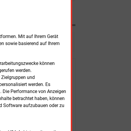
Nachrichten
tformen. Mit auf Ihrem Gerät
esen?
sen sowie basierend auf Ihrem
Verarbeitungszwecke können
r Kunden
gerufen werden.
r Zielgruppen und
ersonalisiert werden. Es
n. Die Performance von Anzeigen
nhalte betrachtet haben, können
nd Software aufzubauen oder zu