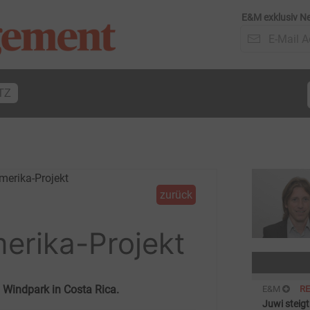
E&M exklusiv Ne
TZ
zurück
merika-Projekt
n Windpark in Costa Rica.
E&M
R
Juwi steig