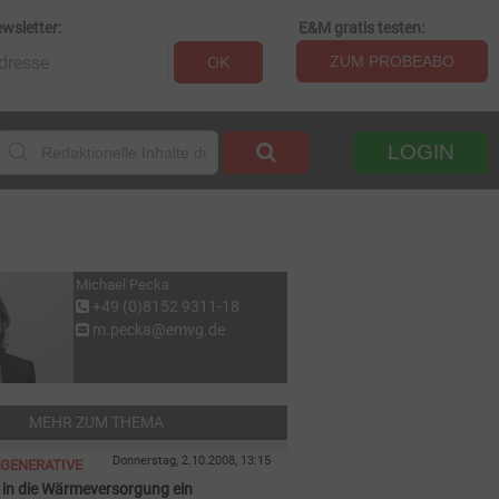
wsletter:
E&M gratis testen:
ZUM PROBEABO
OK
LOGIN
Michael Pecka
+49 (0)8152 9311-18
m.pecka@emvg.de
MEHR ZUM THEMA
Donnerstag, 2.10.2008, 13:15
EGENERATIVE
t in die Wärmeversorgung ein