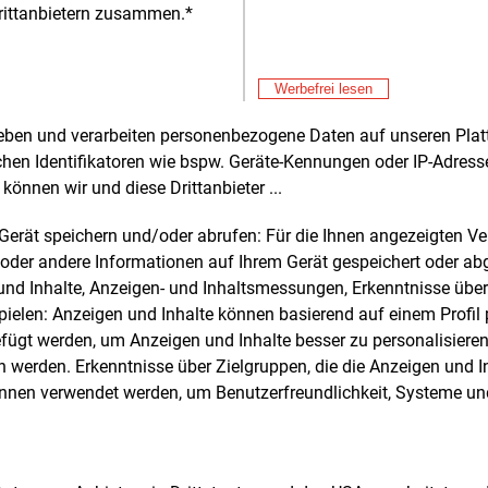
rittanbietern zusammen.*
Alle 
Werbefrei lesen
rheben und verarbeiten personenbezogene Daten auf unseren Plat
e und weitere Nachrichten l
chen Identifikatoren wie bspw. Geräte-Kennungen oder IP-Adres
können wir und diese Drittanbieter ...
m Gerät speichern und/oder abrufen: Für die Ihnen angezeigten 
E&M
sten Sie
kostenlos
Login fü
oder andere Informationen auf Ihrem Gerät gespeichert oder ab
d unverbindlich
n und Inhalte, Anzeigen- und Inhaltsmessungen, Erkenntnisse übe
elen: Anzeigen und Inhalte können basierend auf einem Profil p
Zwei Wochen kostenfreier Zugang
ügt werden, um Anzeigen und Inhalte besser zu personalisiere
Zugang auf stündlich aktualisierte
werden. Erkenntnisse über Zielgruppen, die die Anzeigen und I
Nachrichten mit Prognose- und
önnen verwendet werden, um Benutzerfreundlichkeit, Systeme u
Marktdaten
+ einmal täglich E&M daily
+ zwei Ausgaben der Zeitung E&M