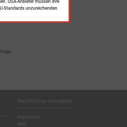
rden. USA-Anbieter müssen ihre
EU-Standards unzureichenden
frage.
Rechtliche Hinweise
Impressum
AGB