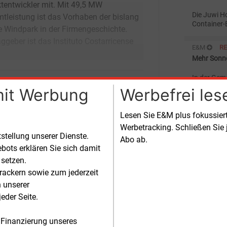
Die Juwi Ho
Container-
Solarwärm
nutzt.
E&M
R
Mehr Sonne
In der Gem
Frühjahr e
mit Werbung
Werbefrei les
8,4 MW Spi
größte Sola
E&M
R
Lesen Sie E&M plus fokussie
Auferstand
Werbetracking. Schließen Sie 
tstellung unserer Dienste.
Abo ab.
Die Hunsrü
bots erklären Sie sich damit
sich ein eh
einzigarti
 setzen.
Energien u
rackern sowie zum jederzeit
E&M
R
n unserer
Juwi baut 
eder Seite.
Die Mainze
der größten
 Finanzierung unseres
gesamten S