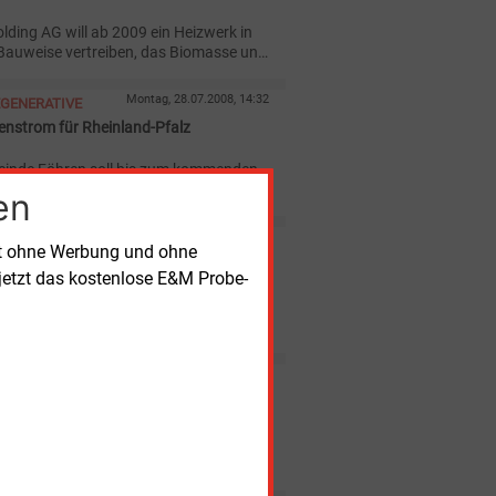
lding AG will ab 2009 ein Heizwerk in
Bauweise vertreiben, das Biomasse und
e kombiniert zur Wärmeversorgung
Montag, 28.07.2008, 14:32
EGENERATIVE
nstrom für Rheinland-Pfalz
einde Föhren soll bis zum kommenden
ine Photovoltaikanlage mit insgesamt
en
tzenleistung entstehen - der bislang
rpark in Rheinland-Pfalz.
Dienstag, 24.06.2008, 12:37
EGENERATIVE
rt ohne Werbung und ohne
en aus Ruinen
jetzt das kostenlose E&M Probe-
ck-Gemeinde Morbach macht vor, wie
emaliges Munitionsdepot in ein
ges Gewerbegebiet mit regenerativen
mwandeln lässt.
Mittwoch, 21.05.2008, 14:33
EGENERATIVE
groß in Köthen
r Juwi Solar GmbH will in Köthen einen
 Solarparks in Deutschland mit einer
pitzenleistung von 15 MW errichten.