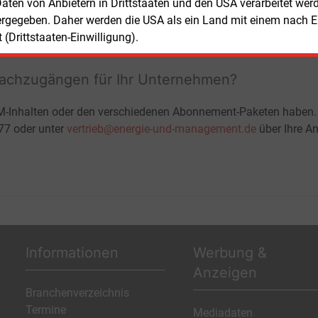
ohne automatische Verlängerung
 Daten von Anbietern in Drittstaaten und den USA verarbeitet we
JETZT KOSTENLOS TESTEN
LOGIN
ergegeben. Daher werden die USA als ein Land mit einem nach 
(Drittstaaten-Einwilligung).
fachzugängen für Ihr Unternehmen?
M-Inhalten oder den verschiedenen Abonnement-Paketen haben.
-77 oder unter
vertrieb@energie-und-management.de
über Ihre An
Informationen
Werbung &
Anzeigen
Branchenverzeichnis
Termine
Mediadaten