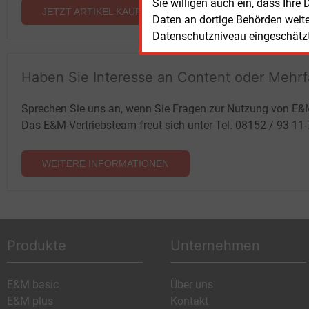
Sie willigen auch ein, dass Ihre
JETZT ARTIKEL KAUFEN
Daten an dortige Behörden weit
Datenschutzniveau eingeschätzt 
Haben Sie Interesse an Content oder Mehr
Sprechen Sie uns an, wenn Sie Fragen zur Nutzung von E&
Das E&M-Vertriebsteam freut sich unter Tel. 08152 / 93 11
WEITERE INFORMATIONEN
Produkte
Unternehmen
E&M basic
Über uns
E&M plus
Kontakt