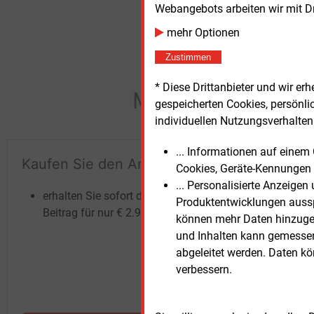
Webangebots arbeiten wir mit D
mehr Optionen
Zustimmen
* Diese Drittanbieter und wir e
Möchten Sie dies
gespeicherten Cookies, persönli
individuellen Nutzungsverhalten 
... Informationen auf eine
Kaufen Sie den Artikel
Te
Cookies, Geräte-Kennungen 
un
... Personalisierte Anzeige
erhalten Sie sofort diesen redaktionellen
Produktentwicklungen ausspi
Beitrag für nur €
2.98
können mehr Daten hinzugef
und Inhalten kann gemessen 
abgeleitet werden. Daten k
verbessern.