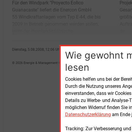
Für den Windpark "Proyecto Eolico
Projektentwickler mit. Mit 49,5 MW
Guanacaste" liefert die Enercon GmbH
Gesamtleistung ist das Vorhaben der bislang
55 Windkraftanlagen vom Typ E-44, die bis
größte Windpark in der Firmengeschichte.
2009 in Betrieb genommen werden sollen,
Auftraggeber ist das Instituto Costarricense
teilte der rheinland-pfälzische
de
Dienstag, 5.08.2008, 12:06 Uhr
Wie gewohnt 
Michael Pecka
© 2026 Energie & Management GmbH
lesen
Cookies helfen uns bei der Berei
Durch die Nutzung unseres Ange
einverstanden, dass wir Cookies
Details zu Werbe- und Analyse-T
möglichen Widerruf finden Sie i
Datenschutzerklärung
am Ende j
Tracking: Zur Verbesserung und