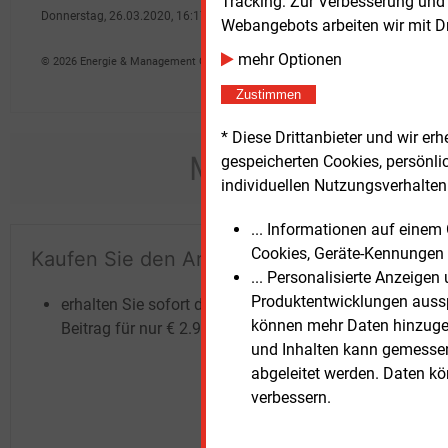
Tracking: Zur Verbesserung und
Donnerstag, 26.03.2020, 16:17 Uhr
Webangebots arbeiten wir mit D
Peter Focht
mehr Optionen
© 2026 Energie & Management GmbH
Zustimmen
* Diese Drittanbieter und wir e
Möchten Sie dies
gespeicherten Cookies, persönli
individuellen Nutzungsverhalten 
... Informationen auf eine
Cookies, Geräte-Kennungen 
Kaufen Sie den Artikel
Te
... Personalisierte Anzeige
un
Produktentwicklungen ausspi
erhalten Sie sofort diesen redaktionellen
können mehr Daten hinzugef
Beitrag für nur €
2.98
und Inhalten kann gemessen 
abgeleitet werden. Daten k
verbessern.