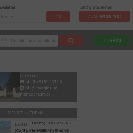
wsletter:
E&M gratis testen:
ZUM PROBEABO
OK
LOGIN
Peter Focht
+49 (0) 8152 9311 0
info@energie-und-
management.de
MEHR ZUM THEMA
Dienstag, 11.08.2020, 16:50
E&M
Stadtwerke Müllheim Staufen
PERSONALIE