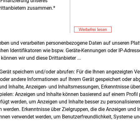
 Finanzierung unseres
rittanbietern zusammen.*
Alle 
Werbefrei lesen
rheben und verarbeiten personenbezogene Daten auf unseren Plat
e und weitere Nachrichten l
chen Identifikatoren wie bspw. Geräte-Kennungen oder IP-Adres
können wir und diese Drittanbieter ...
m Gerät speichern und/oder abrufen: Für die Ihnen angezeigten 
oder andere Informationen auf Ihrem Gerät gespeichert oder ab
E&M
sten Sie
kostenlos
Login fü
n und Inhalte, Anzeigen- und Inhaltsmessungen, Erkenntnisse übe
d unverbindlich
elen: Anzeigen und Inhalte können basierend auf einem Profil p
ügt werden, um Anzeigen und Inhalte besser zu personalisiere
Zwei Wochen kostenfreier Zugang
werden. Erkenntnisse über Zielgruppen, die die Anzeigen und I
Zugang auf stündlich aktualisierte
önnen verwendet werden, um Benutzerfreundlichkeit, Systeme u
Nachrichten mit Prognose- und
Marktdaten
+ einmal täglich E&M daily