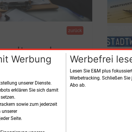
zurück
selt nach
mit Werbung
Werbefrei les
Lesen Sie E&M plus fokussie
Werbetracking. Schließen Sie 
tstellung unserer Dienste.
Abo ab.
n Führungswechsel an.
bots erklären Sie sich damit
 setzen.
rackern sowie zum jederzeit
n unserer
äftsführer der Stadtwerke M
eder Seite.