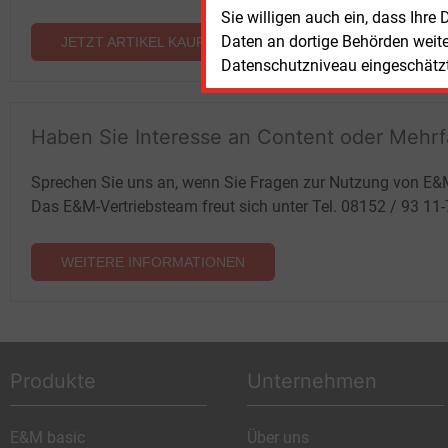
Sie willigen auch ein, dass Ihre
Daten an dortige Behörden weit
JETZT ARTIKEL KAUFEN
Datenschutzniveau eingeschätzt 
Haben Sie Interesse an Content oder Mehr
Sprechen Sie uns an, wenn Sie Fragen zur Nutzung von E&
Das E&M-Vertriebsteam freut sich unter Tel. 08152 / 93 11
WEITERE INFORMATIONEN
Produkte
Unternehmen
E&M basic
Über uns