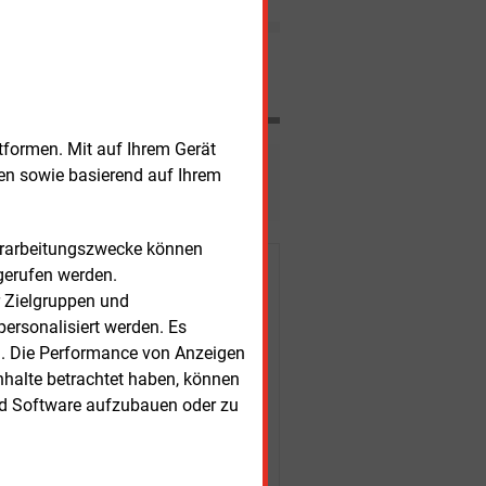
Carsharing-Programm auf.
Geplant ist eine Flotte von 20
Elektroautos.
Nachrichten
tformen. Mit auf Ihrem Gerät
esen?
sen sowie basierend auf Ihrem
Verarbeitungszwecke können
gerufen werden.
r Kunden
r Zielgruppen und
ersonalisiert werden. Es
n. Die Performance von Anzeigen
nhalte betrachtet haben, können
nd Software aufzubauen oder zu