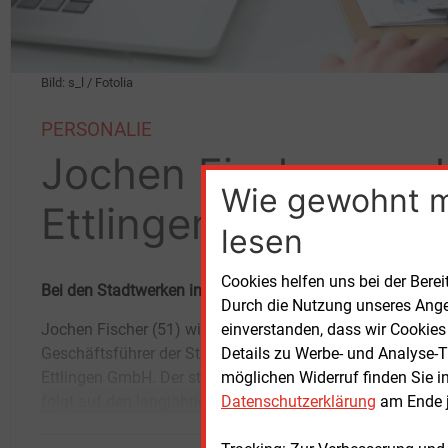
Bild: s_l / Fotolia
PERSONALIE
Jochen Fischer wech
Wie gewohnt 
Ettlingen
lesen
Cookies helfen uns bei der Berei
Bei den Stadtwerken in der badischen Kommune steht ei
Durch die Nutzung unseres Ange
einverstanden, dass wir Cookies
Jochen Fischer (51) wird Anfang 2021 neuer
Eberhard Oehler, der im nächsten Jahr in
Details zu Werbe- und Analyse-T
Geschäftsführer der Stadtwerke
Ruhestand gehen wird.Fischer ist seit 2010
möglichen Widerruf finden Sie i
Ettlingen GmbH. Der studierte Betriebswirt
Gesch
Datenschutzerklärung
am Ende j
folgt auf den langjährigen Geschäftsführer