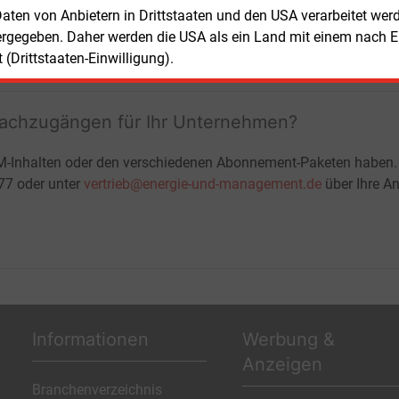
+ zwei Ausgaben der Zeitung E&M
 Daten von Anbietern in Drittstaaten und den USA verarbeitet we
ohne automatische Verlängerung
ergegeben. Daher werden die USA als ein Land mit einem nach 
JETZT KOSTENLOS TESTEN
LOGIN
(Drittstaaten-Einwilligung).
fachzugängen für Ihr Unternehmen?
M-Inhalten oder den verschiedenen Abonnement-Paketen haben.
-77 oder unter
vertrieb@energie-und-management.de
über Ihre An
Informationen
Werbung &
Anzeigen
Branchenverzeichnis